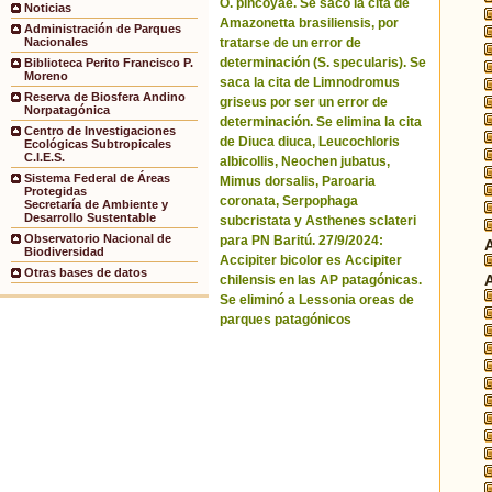
O. pincoyae. Se sacó la cita de
Noticias
Amazonetta brasiliensis, por
Administración de Parques
tratarse de un error de
Nacionales
determinación (S. specularis). Se
Biblioteca Perito Francisco P.
Moreno
saca la cita de Limnodromus
Reserva de Biosfera Andino
griseus por ser un error de
Norpatagónica
determinación. Se elimina la cita
Centro de Investigaciones
de Diuca diuca, Leucochloris
Ecológicas Subtropicales
C.I.E.S.
albicollis, Neochen jubatus,
Sistema Federal de Áreas
Mimus dorsalis, Paroaria
Protegidas
coronata, Serpophaga
Secretaría de Ambiente y
Desarrollo Sustentable
subcristata y Asthenes sclateri
Observatorio Nacional de
para PN Baritú. 27/9/2024:
Biodiversidad
Accipiter bicolor es Accipiter
Otras bases de datos
chilensis en las AP patagónicas.
Se eliminó a Lessonia oreas de
parques patagónicos