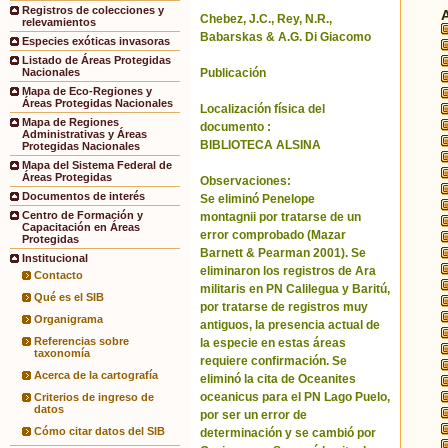
Registros de colecciones y
Chebez, J.C., Rey, N.R.,
relevamientos
Babarskas & A.G. Di Giacomo
Especies exóticas invasoras
Listado de Áreas Protegidas
Publicación
Nacionales
Mapa de Eco-Regiones y
Áreas Protegidas Nacionales
Localización física del
Mapa de Regiones
documento :
Administrativas y Áreas
BIBLIOTECA ALSINA
Protegidas Nacionales
Mapa del Sistema Federal de
Áreas Protegidas
Observaciones:
Documentos de interés
Se eliminó Penelope
Centro de Formación y
montagnii por tratarse de un
Capacitación en Áreas
error comprobado (Mazar
Protegidas
Barnett & Pearman 2001). Se
Institucional
eliminaron los registros de Ara
Contacto
militaris en PN Calilegua y Baritú,
Qué es el SIB
por tratarse de registros muy
Organigrama
antiguos, la presencia actual de
Referencias sobre
la especie en estas áreas
taxonomía
requiere confirmación. Se
Acerca de la cartografía
eliminó la cita de Oceanites
oceanicus para el PN Lago Puelo,
Criterios de ingreso de
datos
por ser un error de
Cómo citar datos del SIB
determinación y se cambió por