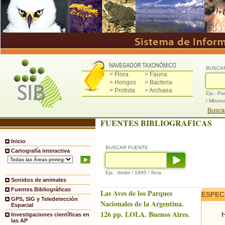
BUSCA
> Flora
> Fauna
> Hongos
> Bacteria
> Protista
> Archaea
Ejs.: Pa
/ Mburu
Buscad
FUENTES BIBLIOGRAFICAS
Inicio
BUSCAR FUENTE
Cartografía interactiva
Ejs.: dimitri / 1995 / flora
Sonidos de animales
Fuentes Bibliográficas
Las Aves de los Parques
ESPEC
GPS, SIG y Teledetección
Nacionales de la Argentina.
Espacial
126 pp. LOLA. Buenos Aires.
H
Investigaciones científicas en
las AP