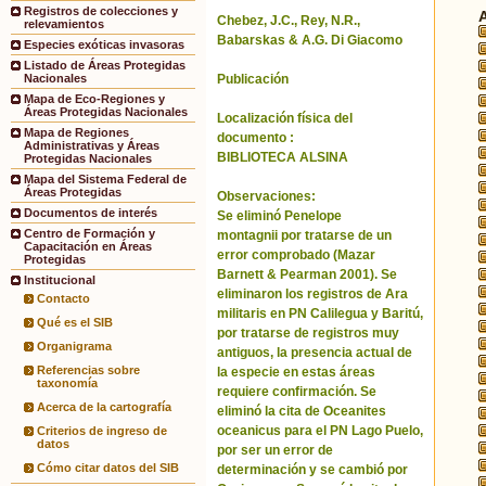
Registros de colecciones y
Chebez, J.C., Rey, N.R.,
relevamientos
Babarskas & A.G. Di Giacomo
Especies exóticas invasoras
Listado de Áreas Protegidas
Publicación
Nacionales
Mapa de Eco-Regiones y
Áreas Protegidas Nacionales
Localización física del
Mapa de Regiones
documento :
Administrativas y Áreas
BIBLIOTECA ALSINA
Protegidas Nacionales
Mapa del Sistema Federal de
Áreas Protegidas
Observaciones:
Documentos de interés
Se eliminó Penelope
Centro de Formación y
montagnii por tratarse de un
Capacitación en Áreas
error comprobado (Mazar
Protegidas
Barnett & Pearman 2001). Se
Institucional
eliminaron los registros de Ara
Contacto
militaris en PN Calilegua y Baritú,
Qué es el SIB
por tratarse de registros muy
Organigrama
antiguos, la presencia actual de
Referencias sobre
la especie en estas áreas
taxonomía
requiere confirmación. Se
Acerca de la cartografía
eliminó la cita de Oceanites
oceanicus para el PN Lago Puelo,
Criterios de ingreso de
datos
por ser un error de
Cómo citar datos del SIB
determinación y se cambió por