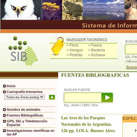
BUSCA
> Flora
> Fauna
> Hongos
> Bacteria
> Protista
> Archaea
Ejs.: Pa
/ Mburu
Buscad
FUENTES BIBLIOGRAFICAS
Inicio
BUSCAR FUENTE
Cartografía interactiva
Ejs.: dimitri / 1995 / flora
Sonidos de animales
Fuentes Bibliográficas
Las Aves de los Parques
ESPEC
GPS, SIG y Teledetección
Nacionales de la Argentina.
Espacial
126 pp. LOLA. Buenos Aires.
H
Investigaciones científicas en
las AP