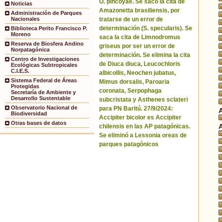
O. pincoyae. Se sacó la cita de
Noticias
Amazonetta brasiliensis, por
Administración de Parques
tratarse de un error de
Nacionales
determinación (S. specularis). Se
Biblioteca Perito Francisco P.
Moreno
saca la cita de Limnodromus
Reserva de Biosfera Andino
griseus por ser un error de
Norpatagónica
determinación. Se elimina la cita
Centro de Investigaciones
de Diuca diuca, Leucochloris
Ecológicas Subtropicales
C.I.E.S.
albicollis, Neochen jubatus,
Sistema Federal de Áreas
Mimus dorsalis, Paroaria
Protegidas
coronata, Serpophaga
Secretaría de Ambiente y
Desarrollo Sustentable
subcristata y Asthenes sclateri
Observatorio Nacional de
para PN Baritú. 27/9/2024:
Biodiversidad
Accipiter bicolor es Accipiter
Otras bases de datos
chilensis en las AP patagónicas.
Se eliminó a Lessonia oreas de
parques patagónicos