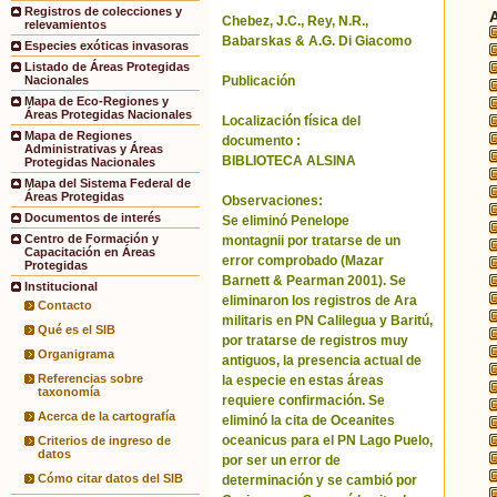
Registros de colecciones y
Chebez, J.C., Rey, N.R.,
relevamientos
Babarskas & A.G. Di Giacomo
Especies exóticas invasoras
Listado de Áreas Protegidas
Publicación
Nacionales
Mapa de Eco-Regiones y
Áreas Protegidas Nacionales
Localización física del
Mapa de Regiones
documento :
Administrativas y Áreas
BIBLIOTECA ALSINA
Protegidas Nacionales
Mapa del Sistema Federal de
Áreas Protegidas
Observaciones:
Documentos de interés
Se eliminó Penelope
Centro de Formación y
montagnii por tratarse de un
Capacitación en Áreas
error comprobado (Mazar
Protegidas
Barnett & Pearman 2001). Se
Institucional
eliminaron los registros de Ara
Contacto
militaris en PN Calilegua y Baritú,
Qué es el SIB
por tratarse de registros muy
Organigrama
antiguos, la presencia actual de
Referencias sobre
la especie en estas áreas
taxonomía
requiere confirmación. Se
Acerca de la cartografía
eliminó la cita de Oceanites
oceanicus para el PN Lago Puelo,
Criterios de ingreso de
datos
por ser un error de
Cómo citar datos del SIB
determinación y se cambió por