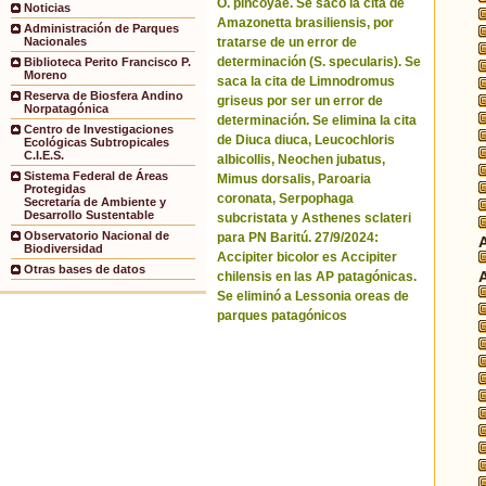
O. pincoyae. Se sacó la cita de
Noticias
Amazonetta brasiliensis, por
Administración de Parques
tratarse de un error de
Nacionales
determinación (S. specularis). Se
Biblioteca Perito Francisco P.
Moreno
saca la cita de Limnodromus
Reserva de Biosfera Andino
griseus por ser un error de
Norpatagónica
determinación. Se elimina la cita
Centro de Investigaciones
de Diuca diuca, Leucochloris
Ecológicas Subtropicales
C.I.E.S.
albicollis, Neochen jubatus,
Sistema Federal de Áreas
Mimus dorsalis, Paroaria
Protegidas
coronata, Serpophaga
Secretaría de Ambiente y
Desarrollo Sustentable
subcristata y Asthenes sclateri
Observatorio Nacional de
para PN Baritú. 27/9/2024:
Biodiversidad
Accipiter bicolor es Accipiter
Otras bases de datos
chilensis en las AP patagónicas.
Se eliminó a Lessonia oreas de
parques patagónicos