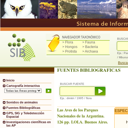
BUSCA
> Flora
> Fauna
> Hongos
> Bacteria
> Protista
> Archaea
Ejs.: Pa
/ Mburu
Buscad
FUENTES BIBLIOGRAFICAS
Inicio
BUSCAR FUENTE
Cartografía interactiva
Ejs.: dimitri / 1995 / flora
Sonidos de animales
Fuentes Bibliográficas
Las Aves de los Parques
ESPEC
GPS, SIG y Teledetección
Nacionales de la Argentina.
Espacial
126 pp. LOLA. Buenos Aires.
H
Investigaciones científicas en
las AP