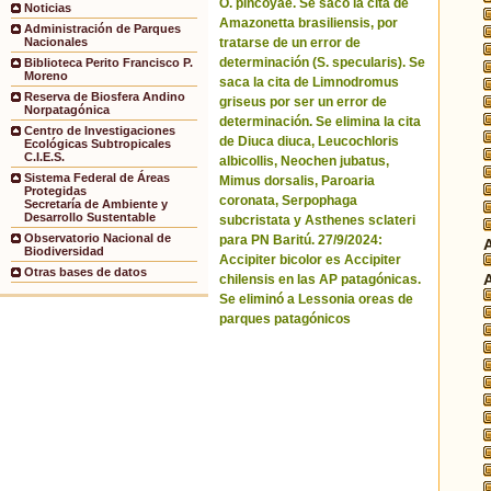
O. pincoyae. Se sacó la cita de
Noticias
Amazonetta brasiliensis, por
Administración de Parques
tratarse de un error de
Nacionales
determinación (S. specularis). Se
Biblioteca Perito Francisco P.
Moreno
saca la cita de Limnodromus
Reserva de Biosfera Andino
griseus por ser un error de
Norpatagónica
determinación. Se elimina la cita
Centro de Investigaciones
de Diuca diuca, Leucochloris
Ecológicas Subtropicales
C.I.E.S.
albicollis, Neochen jubatus,
Sistema Federal de Áreas
Mimus dorsalis, Paroaria
Protegidas
coronata, Serpophaga
Secretaría de Ambiente y
Desarrollo Sustentable
subcristata y Asthenes sclateri
Observatorio Nacional de
para PN Baritú. 27/9/2024:
Biodiversidad
Accipiter bicolor es Accipiter
Otras bases de datos
chilensis en las AP patagónicas.
Se eliminó a Lessonia oreas de
parques patagónicos