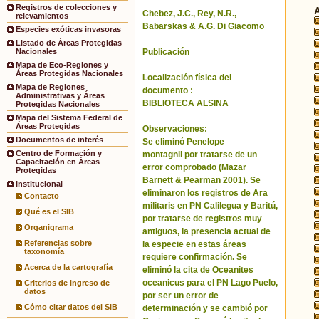
Registros de colecciones y
Chebez, J.C., Rey, N.R.,
relevamientos
Babarskas & A.G. Di Giacomo
Especies exóticas invasoras
Listado de Áreas Protegidas
Publicación
Nacionales
Mapa de Eco-Regiones y
Áreas Protegidas Nacionales
Localización física del
Mapa de Regiones
documento :
Administrativas y Áreas
BIBLIOTECA ALSINA
Protegidas Nacionales
Mapa del Sistema Federal de
Áreas Protegidas
Observaciones:
Documentos de interés
Se eliminó Penelope
Centro de Formación y
montagnii por tratarse de un
Capacitación en Áreas
error comprobado (Mazar
Protegidas
Barnett & Pearman 2001). Se
Institucional
eliminaron los registros de Ara
Contacto
militaris en PN Calilegua y Baritú,
Qué es el SIB
por tratarse de registros muy
Organigrama
antiguos, la presencia actual de
Referencias sobre
la especie en estas áreas
taxonomía
requiere confirmación. Se
Acerca de la cartografía
eliminó la cita de Oceanites
oceanicus para el PN Lago Puelo,
Criterios de ingreso de
datos
por ser un error de
Cómo citar datos del SIB
determinación y se cambió por