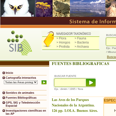
BUSCA
> Flora
> Fauna
> Hongos
> Bacteria
> Protista
> Archaea
Ejs.: Pa
/ Mburu
Buscad
FUENTES BIBLIOGRAFICAS
Inicio
BUSCAR FUENTE
Cartografía interactiva
Ejs.: dimitri / 1995 / flora
Sonidos de animales
Fuentes Bibliográficas
Las Aves de los Parques
ESPEC
GPS, SIG y Teledetección
Nacionales de la Argentina.
Espacial
126 pp. LOLA. Buenos Aires.
H
Investigaciones científicas en
las AP