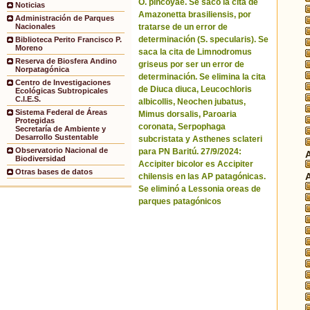
O. pincoyae. Se sacó la cita de
Noticias
Amazonetta brasiliensis, por
Administración de Parques
tratarse de un error de
Nacionales
determinación (S. specularis). Se
Biblioteca Perito Francisco P.
Moreno
saca la cita de Limnodromus
Reserva de Biosfera Andino
griseus por ser un error de
Norpatagónica
determinación. Se elimina la cita
Centro de Investigaciones
de Diuca diuca, Leucochloris
Ecológicas Subtropicales
C.I.E.S.
albicollis, Neochen jubatus,
Sistema Federal de Áreas
Mimus dorsalis, Paroaria
Protegidas
coronata, Serpophaga
Secretaría de Ambiente y
Desarrollo Sustentable
subcristata y Asthenes sclateri
Observatorio Nacional de
para PN Baritú. 27/9/2024:
Biodiversidad
Accipiter bicolor es Accipiter
Otras bases de datos
chilensis en las AP patagónicas.
Se eliminó a Lessonia oreas de
parques patagónicos