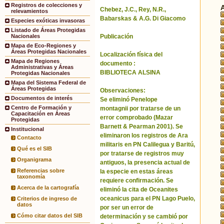
Registros de colecciones y
Chebez, J.C., Rey, N.R.,
relevamientos
Babarskas & A.G. Di Giacomo
Especies exóticas invasoras
Listado de Áreas Protegidas
Publicación
Nacionales
Mapa de Eco-Regiones y
Áreas Protegidas Nacionales
Localización física del
Mapa de Regiones
documento :
Administrativas y Áreas
BIBLIOTECA ALSINA
Protegidas Nacionales
Mapa del Sistema Federal de
Áreas Protegidas
Observaciones:
Documentos de interés
Se eliminó Penelope
Centro de Formación y
montagnii por tratarse de un
Capacitación en Áreas
error comprobado (Mazar
Protegidas
Barnett & Pearman 2001). Se
Institucional
eliminaron los registros de Ara
Contacto
militaris en PN Calilegua y Baritú,
Qué es el SIB
por tratarse de registros muy
Organigrama
antiguos, la presencia actual de
Referencias sobre
la especie en estas áreas
taxonomía
requiere confirmación. Se
Acerca de la cartografía
eliminó la cita de Oceanites
oceanicus para el PN Lago Puelo,
Criterios de ingreso de
datos
por ser un error de
Cómo citar datos del SIB
determinación y se cambió por