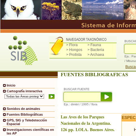
BUSCA
> Flora
> Fauna
> Hongos
> Bacteria
> Protista
> Archaea
Ejs.: Pa
/ Mburu
Buscad
FUENTES BIBLIOGRAFICAS
Inicio
BUSCAR FUENTE
Cartografía interactiva
Ejs.: dimitri / 1995 / flora
Sonidos de animales
Fuentes Bibliográficas
Las Aves de los Parques
ESPEC
GPS, SIG y Teledetección
Nacionales de la Argentina.
Espacial
126 pp. LOLA. Buenos Aires.
H
Investigaciones científicas en
las AP