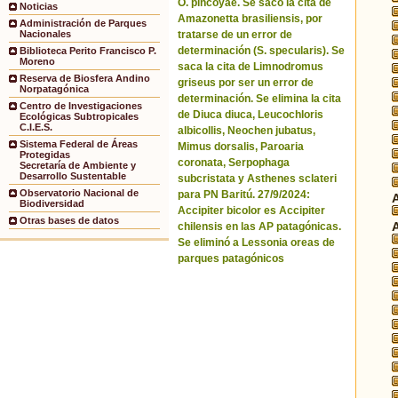
O. pincoyae. Se sacó la cita de
Noticias
Amazonetta brasiliensis, por
Administración de Parques
tratarse de un error de
Nacionales
determinación (S. specularis). Se
Biblioteca Perito Francisco P.
Moreno
saca la cita de Limnodromus
Reserva de Biosfera Andino
griseus por ser un error de
Norpatagónica
determinación. Se elimina la cita
Centro de Investigaciones
de Diuca diuca, Leucochloris
Ecológicas Subtropicales
C.I.E.S.
albicollis, Neochen jubatus,
Sistema Federal de Áreas
Mimus dorsalis, Paroaria
Protegidas
coronata, Serpophaga
Secretaría de Ambiente y
Desarrollo Sustentable
subcristata y Asthenes sclateri
Observatorio Nacional de
para PN Baritú. 27/9/2024:
Biodiversidad
Accipiter bicolor es Accipiter
Otras bases de datos
chilensis en las AP patagónicas.
Se eliminó a Lessonia oreas de
parques patagónicos