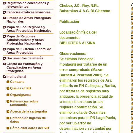
Registros de colecciones y
Chebez, J.C., Rey, N.R.,
relevamientos
Babarskas & A.G. Di Giacomo
Especies exóticas invasoras
Listado de Áreas Protegidas
Publicación
Nacionales
Mapa de Eco-Regiones y
Áreas Protegidas Nacionales
Localización física del
Mapa de Regiones
documento :
Administrativas y Áreas
BIBLIOTECA ALSINA
Protegidas Nacionales
Mapa del Sistema Federal de
Áreas Protegidas
Observaciones:
Documentos de interés
Se eliminó Penelope
Centro de Formación y
montagnii por tratarse de un
Capacitación en Áreas
error comprobado (Mazar
Protegidas
Barnett & Pearman 2001). Se
Institucional
eliminaron los registros de Ara
Contacto
militaris en PN Calilegua y Baritú,
Qué es el SIB
por tratarse de registros muy
Organigrama
antiguos, la presencia actual de
Referencias sobre
la especie en estas áreas
taxonomía
requiere confirmación. Se
Acerca de la cartografía
eliminó la cita de Oceanites
oceanicus para el PN Lago Puelo,
Criterios de ingreso de
datos
por ser un error de
Cómo citar datos del SIB
determinación y se cambió por