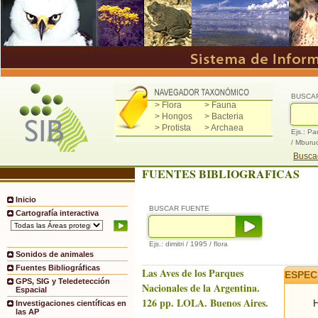
BUSCA
> Flora
> Fauna
> Hongos
> Bacteria
> Protista
> Archaea
Ejs.: Pa
/ Mburu
Buscad
FUENTES BIBLIOGRAFICAS
Inicio
BUSCAR FUENTE
Cartografía interactiva
Ejs.: dimitri / 1995 / flora
Sonidos de animales
Fuentes Bibliográficas
Las Aves de los Parques
ESPEC
GPS, SIG y Teledetección
Nacionales de la Argentina.
Espacial
126 pp. LOLA. Buenos Aires.
H
Investigaciones científicas en
las AP