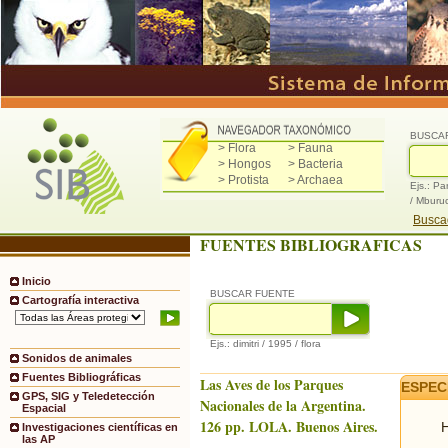
BUSCA
> Flora
> Fauna
> Hongos
> Bacteria
> Protista
> Archaea
Ejs.: Pa
/ Mburu
Buscad
FUENTES BIBLIOGRAFICAS
Inicio
BUSCAR FUENTE
Cartografía interactiva
Ejs.: dimitri / 1995 / flora
Sonidos de animales
Fuentes Bibliográficas
Las Aves de los Parques
ESPEC
GPS, SIG y Teledetección
Nacionales de la Argentina.
Espacial
126 pp. LOLA. Buenos Aires.
H
Investigaciones científicas en
las AP