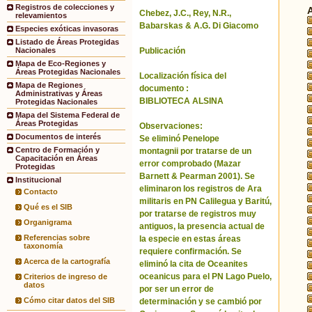
Registros de colecciones y
Chebez, J.C., Rey, N.R.,
relevamientos
Babarskas & A.G. Di Giacomo
Especies exóticas invasoras
Listado de Áreas Protegidas
Publicación
Nacionales
Mapa de Eco-Regiones y
Áreas Protegidas Nacionales
Localización física del
Mapa de Regiones
documento :
Administrativas y Áreas
BIBLIOTECA ALSINA
Protegidas Nacionales
Mapa del Sistema Federal de
Áreas Protegidas
Observaciones:
Documentos de interés
Se eliminó Penelope
Centro de Formación y
montagnii por tratarse de un
Capacitación en Áreas
error comprobado (Mazar
Protegidas
Barnett & Pearman 2001). Se
Institucional
eliminaron los registros de Ara
Contacto
militaris en PN Calilegua y Baritú,
Qué es el SIB
por tratarse de registros muy
Organigrama
antiguos, la presencia actual de
Referencias sobre
la especie en estas áreas
taxonomía
requiere confirmación. Se
Acerca de la cartografía
eliminó la cita de Oceanites
oceanicus para el PN Lago Puelo,
Criterios de ingreso de
datos
por ser un error de
Cómo citar datos del SIB
determinación y se cambió por