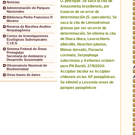
O. pincoyae. Se sacó la cita de
Noticias
Amazonetta brasiliensis, por
Administración de Parques
tratarse de un error de
Nacionales
determinación (S. specularis). Se
Biblioteca Perito Francisco P.
Moreno
saca la cita de Limnodromus
Reserva de Biosfera Andino
griseus por ser un error de
Norpatagónica
determinación. Se elimina la cita
Centro de Investigaciones
de Diuca diuca, Leucochloris
Ecológicas Subtropicales
C.I.E.S.
albicollis, Neochen jubatus,
Sistema Federal de Áreas
Mimus dorsalis, Paroaria
Protegidas
coronata, Serpophaga
Secretaría de Ambiente y
Desarrollo Sustentable
subcristata y Asthenes sclateri
Observatorio Nacional de
para PN Baritú. 27/9/2024:
Biodiversidad
Accipiter bicolor es Accipiter
Otras bases de datos
chilensis en las AP patagónicas.
Se eliminó a Lessonia oreas de
parques patagónicos