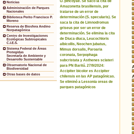
O. pincoyae. Se sacó la cita de
Noticias
Amazonetta brasiliensis, por
Administración de Parques
tratarse de un error de
Nacionales
determinación (S. specularis). Se
Biblioteca Perito Francisco P.
Moreno
saca la cita de Limnodromus
Reserva de Biosfera Andino
griseus por ser un error de
Norpatagónica
determinación. Se elimina la cita
Centro de Investigaciones
de Diuca diuca, Leucochloris
Ecológicas Subtropicales
C.I.E.S.
albicollis, Neochen jubatus,
Sistema Federal de Áreas
Mimus dorsalis, Paroaria
Protegidas
coronata, Serpophaga
Secretaría de Ambiente y
Desarrollo Sustentable
subcristata y Asthenes sclateri
Observatorio Nacional de
para PN Baritú. 27/9/2024:
Biodiversidad
Accipiter bicolor es Accipiter
Otras bases de datos
chilensis en las AP patagónicas.
Se eliminó a Lessonia oreas de
parques patagónicos