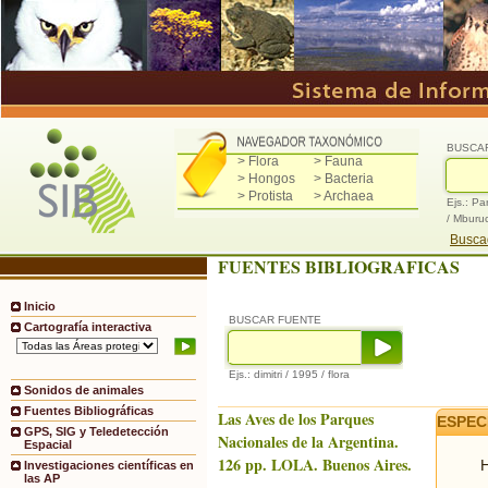
BUSCA
> Flora
> Fauna
> Hongos
> Bacteria
> Protista
> Archaea
Ejs.: Pa
/ Mburu
Buscad
FUENTES BIBLIOGRAFICAS
Inicio
BUSCAR FUENTE
Cartografía interactiva
Ejs.: dimitri / 1995 / flora
Sonidos de animales
Fuentes Bibliográficas
Las Aves de los Parques
ESPEC
GPS, SIG y Teledetección
Nacionales de la Argentina.
Espacial
126 pp. LOLA. Buenos Aires.
H
Investigaciones científicas en
las AP