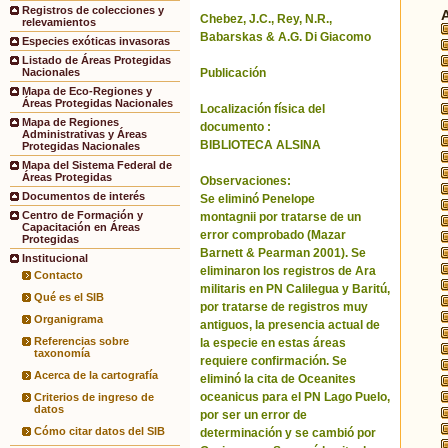
Registros de colecciones y
Chebez, J.C., Rey, N.R.,
relevamientos
Babarskas & A.G. Di Giacomo
Especies exóticas invasoras
Listado de Áreas Protegidas
Publicación
Nacionales
Mapa de Eco-Regiones y
Áreas Protegidas Nacionales
Localización física del
Mapa de Regiones
documento :
Administrativas y Áreas
BIBLIOTECA ALSINA
Protegidas Nacionales
Mapa del Sistema Federal de
Áreas Protegidas
Observaciones:
Documentos de interés
Se eliminó Penelope
Centro de Formación y
montagnii por tratarse de un
Capacitación en Áreas
error comprobado (Mazar
Protegidas
Barnett & Pearman 2001). Se
Institucional
eliminaron los registros de Ara
Contacto
militaris en PN Calilegua y Baritú,
Qué es el SIB
por tratarse de registros muy
Organigrama
antiguos, la presencia actual de
Referencias sobre
la especie en estas áreas
taxonomía
requiere confirmación. Se
Acerca de la cartografía
eliminó la cita de Oceanites
oceanicus para el PN Lago Puelo,
Criterios de ingreso de
datos
por ser un error de
Cómo citar datos del SIB
determinación y se cambió por