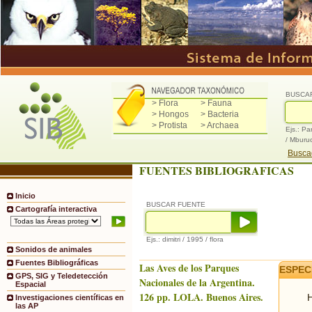
BUSCA
> Flora
> Fauna
> Hongos
> Bacteria
> Protista
> Archaea
Ejs.: Pa
/ Mburu
Buscad
FUENTES BIBLIOGRAFICAS
Inicio
BUSCAR FUENTE
Cartografía interactiva
Ejs.: dimitri / 1995 / flora
Sonidos de animales
Fuentes Bibliográficas
Las Aves de los Parques
ESPEC
GPS, SIG y Teledetección
Nacionales de la Argentina.
Espacial
126 pp. LOLA. Buenos Aires.
H
Investigaciones científicas en
las AP