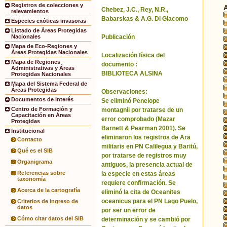
Registros de colecciones y
Chebez, J.C., Rey, N.R.,
relevamientos
Babarskas & A.G. Di Giacomo
Especies exóticas invasoras
Listado de Áreas Protegidas
Publicación
Nacionales
Mapa de Eco-Regiones y
Áreas Protegidas Nacionales
Localización física del
Mapa de Regiones
documento :
Administrativas y Áreas
BIBLIOTECA ALSINA
Protegidas Nacionales
Mapa del Sistema Federal de
Áreas Protegidas
Observaciones:
Documentos de interés
Se eliminó Penelope
Centro de Formación y
montagnii por tratarse de un
Capacitación en Áreas
error comprobado (Mazar
Protegidas
Barnett & Pearman 2001). Se
Institucional
eliminaron los registros de Ara
Contacto
militaris en PN Calilegua y Baritú,
Qué es el SIB
por tratarse de registros muy
Organigrama
antiguos, la presencia actual de
Referencias sobre
la especie en estas áreas
taxonomía
requiere confirmación. Se
Acerca de la cartografía
eliminó la cita de Oceanites
oceanicus para el PN Lago Puelo,
Criterios de ingreso de
datos
por ser un error de
Cómo citar datos del SIB
determinación y se cambió por