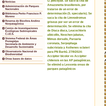
O. pincoyae. Se sacó la cita de
Noticias
Amazonetta brasiliensis, por
Administración de Parques
tratarse de un error de
Nacionales
determinación (S. specularis). Se
Biblioteca Perito Francisco P.
Moreno
saca la cita de Limnodromus
Reserva de Biosfera Andino
griseus por ser un error de
Norpatagónica
determinación. Se elimina la cita
Centro de Investigaciones
de Diuca diuca, Leucochloris
Ecológicas Subtropicales
C.I.E.S.
albicollis, Neochen jubatus,
Sistema Federal de Áreas
Mimus dorsalis, Paroaria
Protegidas
coronata, Serpophaga
Secretaría de Ambiente y
Desarrollo Sustentable
subcristata y Asthenes sclateri
Observatorio Nacional de
para PN Baritú. 27/9/2024:
Biodiversidad
Accipiter bicolor es Accipiter
Otras bases de datos
chilensis en las AP patagónicas.
Se eliminó a Lessonia oreas de
parques patagónicos