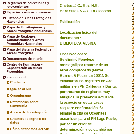
Registros de colecciones y
Chebez, J.C., Rey, N.R.,
relevamientos
Babarskas & A.G. Di Giacomo
Especies exóticas invasoras
Listado de Áreas Protegidas
Publicación
Nacionales
Mapa de Eco-Regiones y
Áreas Protegidas Nacionales
Localización física del
Mapa de Regiones
documento :
Administrativas y Áreas
BIBLIOTECA ALSINA
Protegidas Nacionales
Mapa del Sistema Federal de
Áreas Protegidas
Observaciones:
Documentos de interés
Se eliminó Penelope
Centro de Formación y
montagnii por tratarse de un
Capacitación en Áreas
error comprobado (Mazar
Protegidas
Barnett & Pearman 2001). Se
Institucional
eliminaron los registros de Ara
Contacto
militaris en PN Calilegua y Baritú,
Qué es el SIB
por tratarse de registros muy
Organigrama
antiguos, la presencia actual de
Referencias sobre
la especie en estas áreas
taxonomía
requiere confirmación. Se
Acerca de la cartografía
eliminó la cita de Oceanites
oceanicus para el PN Lago Puelo,
Criterios de ingreso de
datos
por ser un error de
Cómo citar datos del SIB
determinación y se cambió por