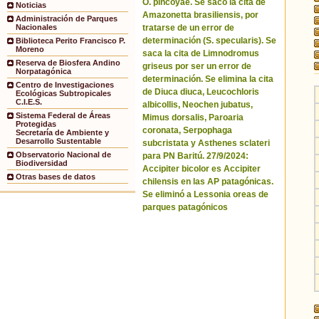
O. pincoyae. Se sacó la cita de
Noticias
Amazonetta brasiliensis, por
Administración de Parques
tratarse de un error de
Nacionales
determinación (S. specularis). Se
Biblioteca Perito Francisco P.
Moreno
saca la cita de Limnodromus
Reserva de Biosfera Andino
griseus por ser un error de
Norpatagónica
determinación. Se elimina la cita
Centro de Investigaciones
de Diuca diuca, Leucochloris
Ecológicas Subtropicales
C.I.E.S.
albicollis, Neochen jubatus,
Sistema Federal de Áreas
Mimus dorsalis, Paroaria
Protegidas
coronata, Serpophaga
Secretaría de Ambiente y
Desarrollo Sustentable
subcristata y Asthenes sclateri
Observatorio Nacional de
para PN Baritú. 27/9/2024:
Biodiversidad
Accipiter bicolor es Accipiter
Otras bases de datos
chilensis en las AP patagónicas.
Se eliminó a Lessonia oreas de
parques patagónicos