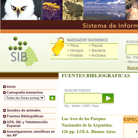
BUSCA
> Flora
> Fauna
> Hongos
> Bacteria
> Protista
> Archaea
Ejs.: Pa
/ Mburu
Buscad
FUENTES BIBLIOGRAFICAS
Inicio
BUSCAR FUENTE
Cartografía interactiva
Ejs.: dimitri / 1995 / flora
Sonidos de animales
Fuentes Bibliográficas
Las Aves de los Parques
ESPEC
GPS, SIG y Teledetección
Nacionales de la Argentina.
Espacial
126 pp. LOLA. Buenos Aires.
H
Investigaciones científicas en
las AP