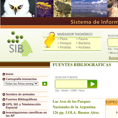
BUSCA
> Flora
> Fauna
> Hongos
> Bacteria
> Protista
> Archaea
Ejs.: Pa
/ Mburu
Buscad
FUENTES BIBLIOGRAFICAS
Inicio
BUSCAR FUENTE
Cartografía interactiva
Ejs.: dimitri / 1995 / flora
Sonidos de animales
Fuentes Bibliográficas
Las Aves de los Parques
ESPEC
GPS, SIG y Teledetección
Nacionales de la Argentina.
Espacial
126 pp. LOLA. Buenos Aires.
H
Investigaciones científicas en
las AP