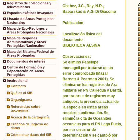
Registros de colecciones y
Chebez, J.C., Rey, N.R.,
relevamientos
Babarskas & A.G. Di Giacomo
Especies exóticas invasoras
Listado de Áreas Protegidas
Publicación
Nacionales
Mapa de Eco-Regiones y
Áreas Protegidas Nacionales
Localización física del
Mapa de Regiones
documento :
Administrativas y Áreas
BIBLIOTECA ALSINA
Protegidas Nacionales
Mapa del Sistema Federal de
Áreas Protegidas
Observaciones:
Documentos de interés
Se eliminó Penelope
Centro de Formación y
montagnii por tratarse de un
Capacitación en Áreas
error comprobado (Mazar
Protegidas
Barnett & Pearman 2001). Se
Institucional
eliminaron los registros de Ara
Contacto
militaris en PN Calilegua y Baritú,
Qué es el SIB
por tratarse de registros muy
Organigrama
antiguos, la presencia actual de
Referencias sobre
la especie en estas áreas
taxonomía
requiere confirmación. Se
Acerca de la cartografía
eliminó la cita de Oceanites
oceanicus para el PN Lago Puelo,
Criterios de ingreso de
datos
por ser un error de
Cómo citar datos del SIB
determinación y se cambió por