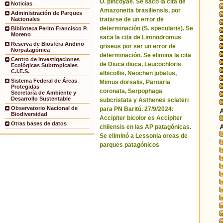
O. pincoyae. Se sacó la cita de
Noticias
Amazonetta brasiliensis, por
Administración de Parques
tratarse de un error de
Nacionales
determinación (S. specularis). Se
Biblioteca Perito Francisco P.
Moreno
saca la cita de Limnodromus
Reserva de Biosfera Andino
griseus por ser un error de
Norpatagónica
determinación. Se elimina la cita
Centro de Investigaciones
de Diuca diuca, Leucochloris
Ecológicas Subtropicales
C.I.E.S.
albicollis, Neochen jubatus,
Sistema Federal de Áreas
Mimus dorsalis, Paroaria
Protegidas
coronata, Serpophaga
Secretaría de Ambiente y
Desarrollo Sustentable
subcristata y Asthenes sclateri
Observatorio Nacional de
para PN Baritú. 27/9/2024:
Biodiversidad
Accipiter bicolor es Accipiter
Otras bases de datos
chilensis en las AP patagónicas.
Se eliminó a Lessonia oreas de
parques patagónicos