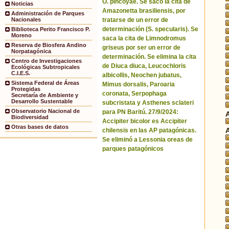
O. pincoyae. Se sacó la cita de
Noticias
Amazonetta brasiliensis, por
Administración de Parques
tratarse de un error de
Nacionales
determinación (S. specularis). Se
Biblioteca Perito Francisco P.
Moreno
saca la cita de Limnodromus
Reserva de Biosfera Andino
griseus por ser un error de
Norpatagónica
determinación. Se elimina la cita
Centro de Investigaciones
de Diuca diuca, Leucochloris
Ecológicas Subtropicales
C.I.E.S.
albicollis, Neochen jubatus,
Sistema Federal de Áreas
Mimus dorsalis, Paroaria
Protegidas
coronata, Serpophaga
Secretaría de Ambiente y
Desarrollo Sustentable
subcristata y Asthenes sclateri
Observatorio Nacional de
para PN Baritú. 27/9/2024:
Biodiversidad
Accipiter bicolor es Accipiter
Otras bases de datos
chilensis en las AP patagónicas.
Se eliminó a Lessonia oreas de
parques patagónicos