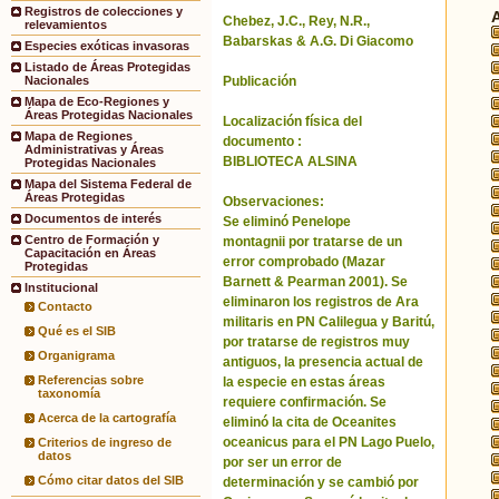
Registros de colecciones y
Chebez, J.C., Rey, N.R.,
relevamientos
Babarskas & A.G. Di Giacomo
Especies exóticas invasoras
Listado de Áreas Protegidas
Publicación
Nacionales
Mapa de Eco-Regiones y
Áreas Protegidas Nacionales
Localización física del
Mapa de Regiones
documento :
Administrativas y Áreas
BIBLIOTECA ALSINA
Protegidas Nacionales
Mapa del Sistema Federal de
Áreas Protegidas
Observaciones:
Documentos de interés
Se eliminó Penelope
Centro de Formación y
montagnii por tratarse de un
Capacitación en Áreas
error comprobado (Mazar
Protegidas
Barnett & Pearman 2001). Se
Institucional
eliminaron los registros de Ara
Contacto
militaris en PN Calilegua y Baritú,
Qué es el SIB
por tratarse de registros muy
Organigrama
antiguos, la presencia actual de
Referencias sobre
la especie en estas áreas
taxonomía
requiere confirmación. Se
Acerca de la cartografía
eliminó la cita de Oceanites
oceanicus para el PN Lago Puelo,
Criterios de ingreso de
datos
por ser un error de
Cómo citar datos del SIB
determinación y se cambió por