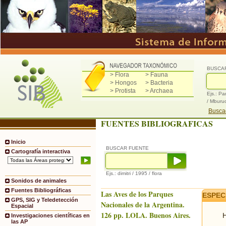
BUSCA
> Flora
> Fauna
> Hongos
> Bacteria
> Protista
> Archaea
Ejs.: Pa
/ Mburu
Buscad
FUENTES BIBLIOGRAFICAS
Inicio
BUSCAR FUENTE
Cartografía interactiva
Ejs.: dimitri / 1995 / flora
Sonidos de animales
Fuentes Bibliográficas
Las Aves de los Parques
ESPEC
GPS, SIG y Teledetección
Nacionales de la Argentina.
Espacial
126 pp. LOLA. Buenos Aires.
H
Investigaciones científicas en
las AP