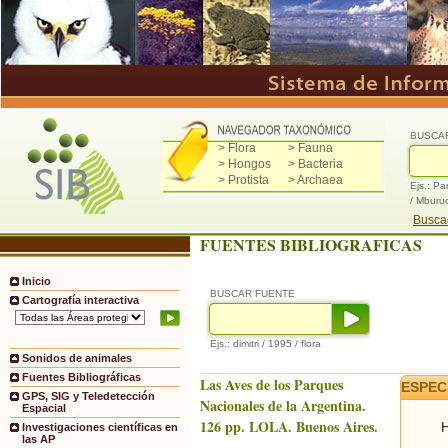
BUSCA
> Flora
> Fauna
> Hongos
> Bacteria
> Protista
> Archaea
Ejs.: Pa
/ Mburu
Buscad
FUENTES BIBLIOGRAFICAS
Inicio
BUSCAR FUENTE
Cartografía interactiva
Ejs.: dimitri / 1995 / flora
Sonidos de animales
Fuentes Bibliográficas
Las Aves de los Parques
ESPEC
GPS, SIG y Teledetección
Nacionales de la Argentina.
Espacial
126 pp. LOLA. Buenos Aires.
H
Investigaciones científicas en
las AP