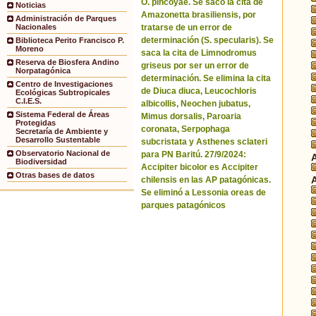
O. pincoyae. Se sacó la cita de
Noticias
Amazonetta brasiliensis, por
Administración de Parques
tratarse de un error de
Nacionales
determinación (S. specularis). Se
Biblioteca Perito Francisco P.
Moreno
saca la cita de Limnodromus
Reserva de Biosfera Andino
griseus por ser un error de
Norpatagónica
determinación. Se elimina la cita
Centro de Investigaciones
de Diuca diuca, Leucochloris
Ecológicas Subtropicales
C.I.E.S.
albicollis, Neochen jubatus,
Sistema Federal de Áreas
Mimus dorsalis, Paroaria
Protegidas
coronata, Serpophaga
Secretaría de Ambiente y
Desarrollo Sustentable
subcristata y Asthenes sclateri
Observatorio Nacional de
para PN Baritú. 27/9/2024:
Biodiversidad
Accipiter bicolor es Accipiter
Otras bases de datos
chilensis en las AP patagónicas.
Se eliminó a Lessonia oreas de
parques patagónicos