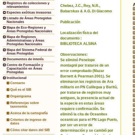
Registros de colecciones y
Chebez, J.C., Rey, N.R.,
relevamientos
Babarskas & A.G. Di Giacomo
Especies exóticas invasoras
Listado de Áreas Protegidas
Publicación
Nacionales
Mapa de Eco-Regiones y
Áreas Protegidas Nacionales
Localización física del
Mapa de Regiones
documento :
Administrativas y Áreas
BIBLIOTECA ALSINA
Protegidas Nacionales
Mapa del Sistema Federal de
Áreas Protegidas
Observaciones:
Documentos de interés
Se eliminó Penelope
Centro de Formación y
montagnii por tratarse de un
Capacitación en Áreas
error comprobado (Mazar
Protegidas
Barnett & Pearman 2001). Se
Institucional
eliminaron los registros de Ara
Contacto
militaris en PN Calilegua y Baritú,
Qué es el SIB
por tratarse de registros muy
Organigrama
antiguos, la presencia actual de
Referencias sobre
la especie en estas áreas
taxonomía
requiere confirmación. Se
Acerca de la cartografía
eliminó la cita de Oceanites
oceanicus para el PN Lago Puelo,
Criterios de ingreso de
datos
por ser un error de
Cómo citar datos del SIB
determinación y se cambió por