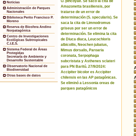
O. pincoyae. Se sacó la cita de
Noticias
Amazonetta brasiliensis, por
Administración de Parques
tratarse de un error de
Nacionales
determinación (S. specularis). Se
Biblioteca Perito Francisco P.
Moreno
saca la cita de Limnodromus
Reserva de Biosfera Andino
griseus por ser un error de
Norpatagónica
determinación. Se elimina la cita
Centro de Investigaciones
de Diuca diuca, Leucochloris
Ecológicas Subtropicales
C.I.E.S.
albicollis, Neochen jubatus,
Sistema Federal de Áreas
Mimus dorsalis, Paroaria
Protegidas
coronata, Serpophaga
Secretaría de Ambiente y
Desarrollo Sustentable
subcristata y Asthenes sclateri
Observatorio Nacional de
para PN Baritú. 27/9/2024:
Biodiversidad
Accipiter bicolor es Accipiter
Otras bases de datos
chilensis en las AP patagónicas.
Se eliminó a Lessonia oreas de
parques patagónicos