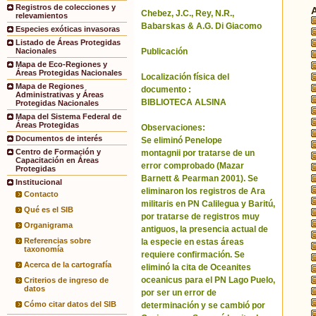
Registros de colecciones y
Chebez, J.C., Rey, N.R.,
relevamientos
Babarskas & A.G. Di Giacomo
Especies exóticas invasoras
Listado de Áreas Protegidas
Publicación
Nacionales
Mapa de Eco-Regiones y
Áreas Protegidas Nacionales
Localización física del
Mapa de Regiones
documento :
Administrativas y Áreas
BIBLIOTECA ALSINA
Protegidas Nacionales
Mapa del Sistema Federal de
Áreas Protegidas
Observaciones:
Documentos de interés
Se eliminó Penelope
Centro de Formación y
montagnii por tratarse de un
Capacitación en Áreas
error comprobado (Mazar
Protegidas
Barnett & Pearman 2001). Se
Institucional
eliminaron los registros de Ara
Contacto
militaris en PN Calilegua y Baritú,
Qué es el SIB
por tratarse de registros muy
Organigrama
antiguos, la presencia actual de
Referencias sobre
la especie en estas áreas
taxonomía
requiere confirmación. Se
Acerca de la cartografía
eliminó la cita de Oceanites
oceanicus para el PN Lago Puelo,
Criterios de ingreso de
datos
por ser un error de
Cómo citar datos del SIB
determinación y se cambió por