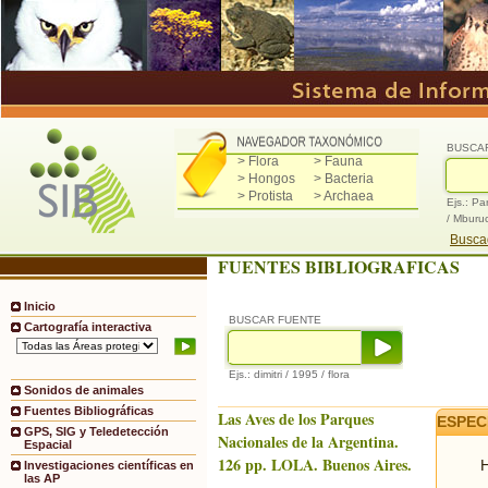
BUSCA
> Flora
> Fauna
> Hongos
> Bacteria
> Protista
> Archaea
Ejs.: Pa
/ Mburu
Buscad
FUENTES BIBLIOGRAFICAS
Inicio
BUSCAR FUENTE
Cartografía interactiva
Ejs.: dimitri / 1995 / flora
Sonidos de animales
Fuentes Bibliográficas
Las Aves de los Parques
ESPEC
GPS, SIG y Teledetección
Nacionales de la Argentina.
Espacial
126 pp. LOLA. Buenos Aires.
H
Investigaciones científicas en
las AP