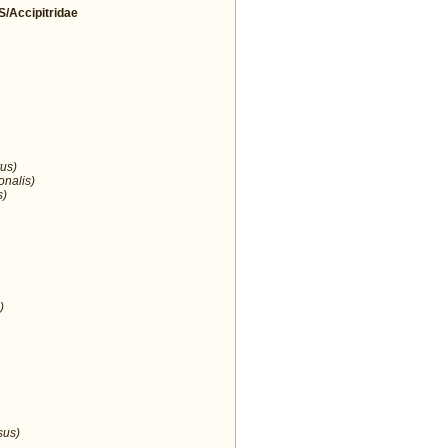
Accipitridae
us)
onalis)
s)
)
sus)