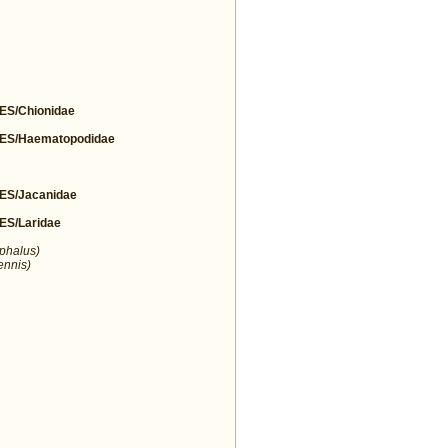
S/Chionidae
S/Haematopodidae
S/Jacanidae
S/Laridae
ephalus)
ennis)