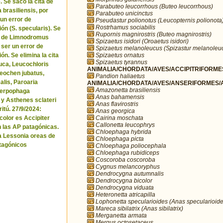
. Se sacó la cita de
Parabuteo leucorrhous (Buteo leucorrhous)
brasiliensis, por
Parabuteo unicinctus
 un error de
Pseudastur polionotus (Leucopternis polionota
Rostrhamus sociabilis
ón (S. specularis). Se
Rupornis magnirostris (Buteo magnirostris)
ta de Limnodromus
Spizaetus isidori (Oroaetus isidori)
 ser un error de
Spizaetus melanoleucus (Spizastur melanoleu
Spizaetus ornatus
ón. Se elimina la cita
Spizaetus tyrannus
uca, Leucochloris
ANIMALIA/CHORDATA/AVES/ACCIPITRIFORMES
 Neochen jubatus,
Pandion haliaetus
lis, Paroaria
ANIMALIA/CHORDATA/AVES/ANSERIFORMES/A
Amazonetta brasiliensis
Serpophaga
Anas bahamensis
 y Asthenes sclateri
Anas flavirostris
itú. 27/9/2024:
Anas georgica
Cairina moschata
icolor es Accipiter
Callonetta leucophrys
n las AP patagónicas.
Chloephaga hybrida
a Lessonia oreas de
Chloephaga picta
tagónicos
Chloephaga poliocephala
Chloephaga rubidiceps
Coscoroba coscoroba
Cygnus melancoryphus
Dendrocygna autumnalis
Dendrocygna bicolor
Dendrocygna viduata
Heteronetta atricapilla
Lophonetta specularioides (Anas specularioide
Mareca sibilatrix (Anas sibilatrix)
Merganetta armata
Mergus octosetaceus