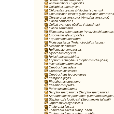
Anthracothorax nigricollis
Calliphlox amethystina
Chlorestes cyanus (Hylocharis cyanus)
Chlorostilbon lucidus (Chlorostilbon aureoventr
Chrysuronia versicolor (Amazilia versicolor)
Colibri coruscans
Colibri cyanotus (Colibri thalassinus)
Colibri serrirostris
Elliotomyia chionogaster (Amazilia chionogaste
Eriocnemis glaucopoides
Eupetomena macroura
Florisuga fusca (Melanotrochilus fuscus)
Heliomaster furcifer
Heliomaster longirostris
Hylocharis chrysura
Hylocharis sapphirina
Lophornis chalybeus (Lophornis chalybea)
Microstilbon burmeisteri
Oreotrochilus adela
Oreotrochilus estella
Oreotrochilus leucopleurus
Patagona gigas
Phaethornis eurynome
Phaethornis pretrei
Polytmus guainumbi
Sappho sparganurus (Sappho sparganura)
Sephanoides sephaniodes (Sephanoides galer
Stephanoxis loddigesii (Stephanoxis lalandi)
Taphrospilus hypostictus
Thalurania furcata
Thalurania furcata subsp. baeri
Thalurania furcata subsp. eriphile