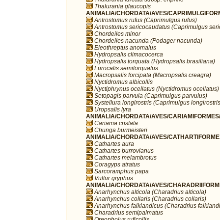
Thalurania glaucopis
ANIMALIA/CHORDATA/AVES/CAPRIMULGIFORM
Antrostomus rufus (Caprimulgus rufus)
Antrostomus sericocaudatus (Caprimulgus ser
Chordeiles minor
Chordeiles nacunda (Podager nacunda)
Eleothreptus anomalus
Hydropsalis climacocerca
Hydropsalis torquata (Hydropsalis brasiliana)
Lurocalis semitorquatus
Macropsalis forcipata (Macropsalis creagra)
Nyctidromus albicollis
Nyctiphrynus ocellatus (Nyctidromus ocellatus)
Setopagis parvula (Caprimulgus parvulus)
Systellura longirostris (Caprimulgus longirostris
Uropsalis lyra
ANIMALIA/CHORDATA/AVES/CARIAMIFORMES/
Cariama cristata
Chunga burmeisteri
ANIMALIA/CHORDATA/AVES/CATHARTIFORMES/
Cathartes aura
Cathartes burrovianus
Cathartes melambrotus
Coragyps atratus
Sarcoramphus papa
Vultur gryphus
ANIMALIA/CHORDATA/AVES/CHARADRIIFORMES
Anarhynchus alticola (Charadrius alticola)
Anarhynchus collaris (Charadrius collaris)
Anarhynchus falklandicus (Charadrius falkland
Charadrius semipalmatus
Oreopholus ruficollis