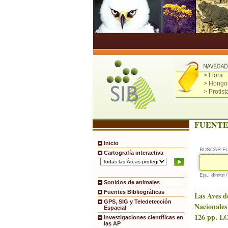
> Flora
> Hongo
> Protist
FUENTE
Inicio
BUSCAR F
Cartografía interactiva
Ejs.: dimitri 
Sonidos de animales
Fuentes Bibliográficas
Las Aves d
GPS, SIG y Teledetección
Nacionales
Espacial
126 pp. LO
Investigaciones científicas en
las AP