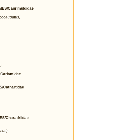
ES/Caprimulgidae
icocaudatus)
)
Cariamidae
Cathartidae
/Charadriidae
icus)