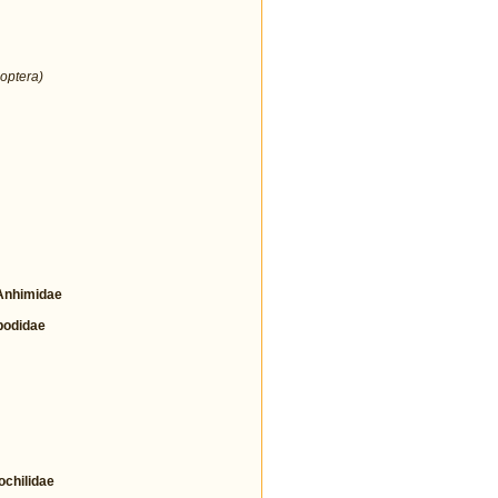
optera)
nhimidae
odidae
hilidae