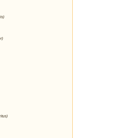
is)
r)
itus)