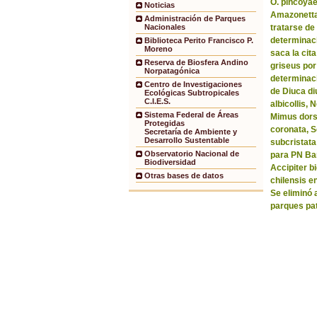
O. pincoyae
Noticias
Amazonetta 
Administración de Parques
tratarse de
Nacionales
determinaci
Biblioteca Perito Francisco P.
Moreno
saca la ci
Reserva de Biosfera Andino
griseus por
Norpatagónica
determinaci
Centro de Investigaciones
de Diuca di
Ecológicas Subtropicales
C.I.E.S.
albicollis,
Sistema Federal de Áreas
Mimus dorsa
Protegidas
coronata, 
Secretaría de Ambiente y
Desarrollo Sustentable
subcristata
Observatorio Nacional de
para PN Bar
Biodiversidad
Accipiter b
Otras bases de datos
chilensis e
Se eliminó 
parques pa