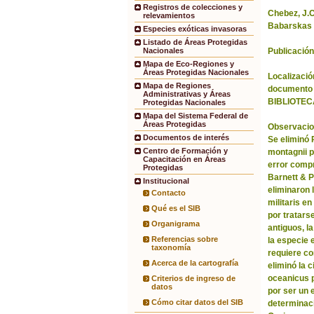
Registros de colecciones y
Chebez, J.C.
relevamientos
Babarskas 
Especies exóticas invasoras
Listado de Áreas Protegidas
Publicación
Nacionales
Mapa de Eco-Regiones y
Áreas Protegidas Nacionales
Localización
Mapa de Regiones
documento 
Administrativas y Áreas
BIBLIOTEC
Protegidas Nacionales
Mapa del Sistema Federal de
Áreas Protegidas
Observacio
Documentos de interés
Se eliminó
Centro de Formación y
montagnii p
Capacitación en Áreas
error comp
Protegidas
Barnett & 
Institucional
eliminaron 
Contacto
militaris en
Qué es el SIB
por tratars
Organigrama
antiguos, l
Referencias sobre
la especie 
taxonomía
requiere co
Acerca de la cartografía
eliminó la 
oceanicus p
Criterios de ingreso de
datos
por ser un 
Cómo citar datos del SIB
determinac