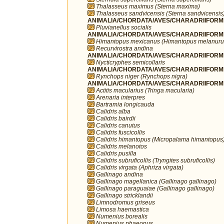
Thalasseus maximus (Sterna maxima)
Thalasseus sandvicensis (Sterna sandvicensis
ANIMALIA/CHORDATA/AVES/CHARADRIIFORMES/
Pluvianellus socialis
ANIMALIA/CHORDATA/AVES/CHARADRIIFORMES
Himantopus mexicanus (Himantopus melanuru
Recurvirostra andina
ANIMALIA/CHORDATA/AVES/CHARADRIIFORMES
Nycticryphes semicollaris
ANIMALIA/CHORDATA/AVES/CHARADRIIFORME
Rynchops niger (Rynchops nigra)
ANIMALIA/CHORDATA/AVES/CHARADRIIFORME
Actitis macularius (Tringa macularia)
Arenaria interpres
Bartramia longicauda
Calidris alba
Calidris bairdii
Calidris canutus
Calidris fuscicollis
Calidris himantopus (Micropalama himantopus
Calidris melanotos
Calidris pusilla
Calidris subruficollis (Tryngites subruficollis)
Calidris virgata (Aphriza virgata)
Gallinago andina
Gallinago magellanica (Gallinago gallinago)
Gallinago paraguaiae (Gallinago gallinago)
Gallinago stricklandii
Limnodromus griseus
Limosa haemastica
Numenius borealis
Numenius phaeopus