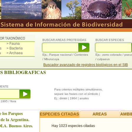
BUSCAR AREAS PROTEGIDAS
BUSCAR ESPECIES
> Fauna
s
> Bacteria
a
> Archaea
Ejs.: Parque nacional / Corrientes
Ejs.: zorro colorado / pse
/ Mburucuya
/ culpaeus
Buscador avanzado de registros biológicos en el SIB
S BIBLIOGRAFICAS
UENTE
Para criterios múltiples simultáneos,
separe las frases con el símbolo |
Ej.: dimitri | 1964 | anales
/ 1995 / flora
e los Parques
ESPECIES CITADAS
AREAS
AMBI
 de la Argentina.
LA. Buenos Aires.
Hay 1023 especies citadas