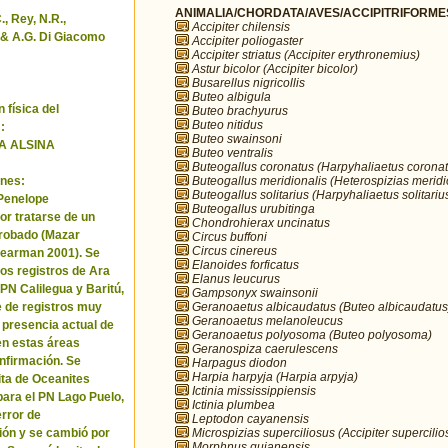
ANIMALIA/CHORDATA/AVES/ACCIPITRIFORMES/
, Rey, N.R.,
Accipiter chilensis
& A.G. Di Giacomo
Accipiter poliogaster
Accipiter striatus (Accipiter erythronemius)
Astur bicolor (Accipiter bicolor)
Busarellus nigricollis
Buteo albigula
 física del
Buteo brachyurus
Buteo nitidus
:
Buteo swainsoni
A ALSINA
Buteo ventralis
Buteogallus coronatus (Harpyhaliaetus coronat
Buteogallus meridionalis (Heterospizias meridi
nes:
Buteogallus solitarius (Harpyhaliaetus solitariu
 Penelope
Buteogallus urubitinga
or tratarse de un
Chondrohierax uncinatus
robado (Mazar
Circus buffoni
Circus cinereus
Pearman 2001). Se
Elanoides forficatus
los registros de Ara
Elanus leucurus
 PN Calilegua y Baritú,
Gampsonyx swainsonii
Geranoaetus albicaudatus (Buteo albicaudatus
e de registros muy
Geranoaetus melanoleucus
a presencia actual de
Geranoaetus polyosoma (Buteo polyosoma)
en estas áreas
Geranospiza caerulescens
nfirmación. Se
Harpagus diodon
Harpia harpyja (Harpia arpyja)
cita de Oceanites
Ictinia mississippiensis
ara el PN Lago Puelo,
Ictinia plumbea
error de
Leptodon cayanensis
Microspizias superciliosus (Accipiter supercilio
ión y se cambió por
Morphnus guianensis