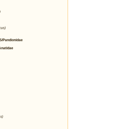
)
cus)
/Pandionidae
natidae
s)