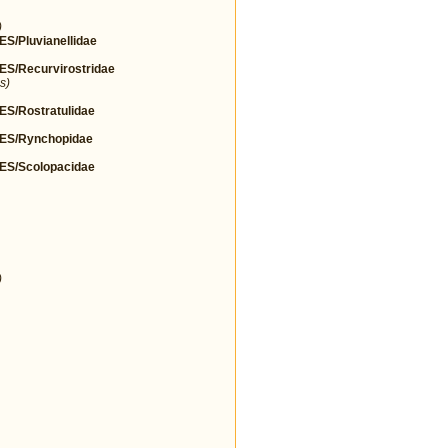
)
Pluvianellidae
/Recurvirostridae
s)
/Rostratulidae
S/Rynchopidae
S/Scolopacidae
)