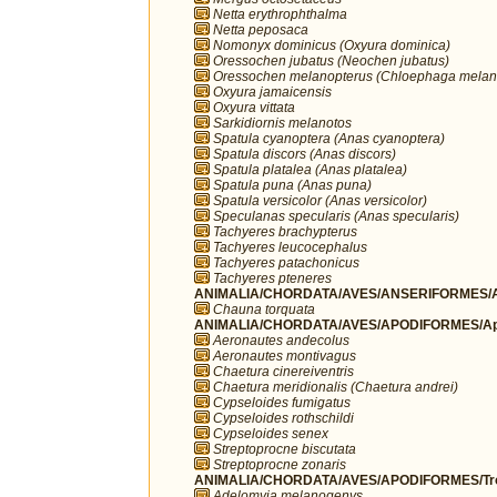
Netta erythrophthalma
Netta peposaca
Nomonyx dominicus (Oxyura dominica)
Oressochen jubatus (Neochen jubatus)
Oressochen melanopterus (Chloephaga melan
Oxyura jamaicensis
Oxyura vittata
Sarkidiornis melanotos
Spatula cyanoptera (Anas cyanoptera)
Spatula discors (Anas discors)
Spatula platalea (Anas platalea)
Spatula puna (Anas puna)
Spatula versicolor (Anas versicolor)
Speculanas specularis (Anas specularis)
Tachyeres brachypterus
Tachyeres leucocephalus
Tachyeres patachonicus
Tachyeres pteneres
ANIMALIA/CHORDATA/AVES/ANSERIFORMES/A
Chauna torquata
ANIMALIA/CHORDATA/AVES/APODIFORMES/Ap
Aeronautes andecolus
Aeronautes montivagus
Chaetura cinereiventris
Chaetura meridionalis (Chaetura andrei)
Cypseloides fumigatus
Cypseloides rothschildi
Cypseloides senex
Streptoprocne biscutata
Streptoprocne zonaris
ANIMALIA/CHORDATA/AVES/APODIFORMES/Troc
Adelomyia melanogenys