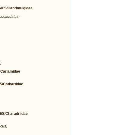
ES/Caprimulgidae
icocaudatus)
)
Cariamidae
Cathartidae
/Charadriidae
icus)