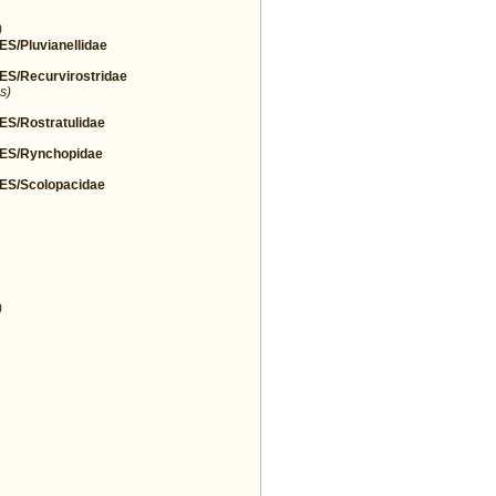
)
Pluvianellidae
/Recurvirostridae
s)
/Rostratulidae
S/Rynchopidae
S/Scolopacidae
)