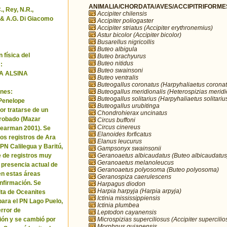
ANIMALIA/CHORDATA/AVES/ACCIPITRIFORMES/
, Rey, N.R.,
Accipiter chilensis
& A.G. Di Giacomo
Accipiter poliogaster
Accipiter striatus (Accipiter erythronemius)
Astur bicolor (Accipiter bicolor)
Busarellus nigricollis
Buteo albigula
 física del
Buteo brachyurus
Buteo nitidus
:
Buteo swainsoni
A ALSINA
Buteo ventralis
Buteogallus coronatus (Harpyhaliaetus coronat
Buteogallus meridionalis (Heterospizias meridi
nes:
Buteogallus solitarius (Harpyhaliaetus solitariu
 Penelope
Buteogallus urubitinga
or tratarse de un
Chondrohierax uncinatus
robado (Mazar
Circus buffoni
Circus cinereus
Pearman 2001). Se
Elanoides forficatus
los registros de Ara
Elanus leucurus
 PN Calilegua y Baritú,
Gampsonyx swainsonii
Geranoaetus albicaudatus (Buteo albicaudatus
e de registros muy
Geranoaetus melanoleucus
a presencia actual de
Geranoaetus polyosoma (Buteo polyosoma)
en estas áreas
Geranospiza caerulescens
nfirmación. Se
Harpagus diodon
Harpia harpyja (Harpia arpyja)
cita de Oceanites
Ictinia mississippiensis
ara el PN Lago Puelo,
Ictinia plumbea
error de
Leptodon cayanensis
Microspizias superciliosus (Accipiter supercilio
ión y se cambió por
Morphnus guianensis