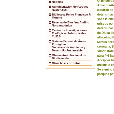
O. pincoyae
Noticias
Amazonetta 
Administración de Parques
tratarse de
Nacionales
determinaci
Biblioteca Perito Francisco P.
Moreno
saca la ci
Reserva de Biosfera Andino
griseus por
Norpatagónica
determinaci
Centro de Investigaciones
de Diuca di
Ecológicas Subtropicales
C.I.E.S.
albicollis,
Sistema Federal de Áreas
Mimus dorsa
Protegidas
coronata, 
Secretaría de Ambiente y
Desarrollo Sustentable
subcristata
Observatorio Nacional de
para PN Bar
Biodiversidad
Accipiter b
Otras bases de datos
chilensis e
Se eliminó 
parques pa