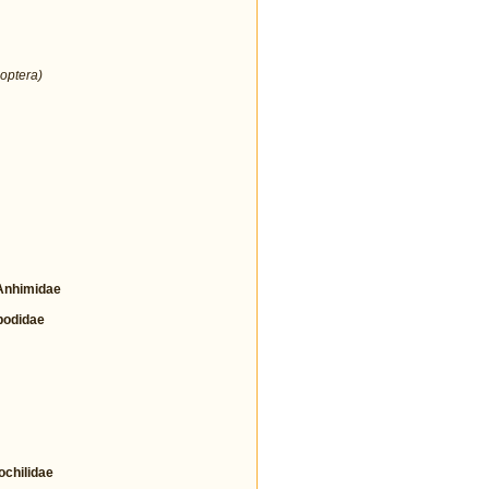
optera)
nhimidae
odidae
hilidae