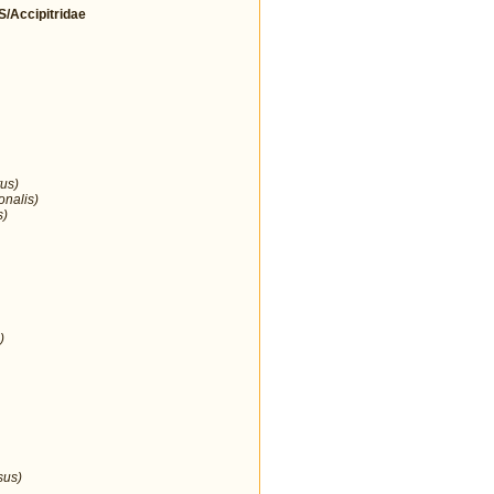
Accipitridae
us)
onalis)
s)
)
sus)