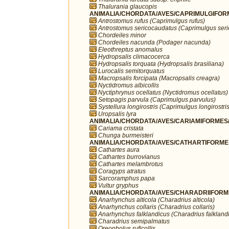
Thalurania glaucopis
ANIMALIA/CHORDATA/AVES/CAPRIMULGIFORM
Antrostomus rufus (Caprimulgus rufus)
Antrostomus sericocaudatus (Caprimulgus ser
Chordeiles minor
Chordeiles nacunda (Podager nacunda)
Eleothreptus anomalus
Hydropsalis climacocerca
Hydropsalis torquata (Hydropsalis brasiliana)
Lurocalis semitorquatus
Macropsalis forcipata (Macropsalis creagra)
Nyctidromus albicollis
Nyctiphrynus ocellatus (Nyctidromus ocellatus)
Setopagis parvula (Caprimulgus parvulus)
Systellura longirostris (Caprimulgus longirostris
Uropsalis lyra
ANIMALIA/CHORDATA/AVES/CARIAMIFORMES/
Cariama cristata
Chunga burmeisteri
ANIMALIA/CHORDATA/AVES/CATHARTIFORMES/
Cathartes aura
Cathartes burrovianus
Cathartes melambrotus
Coragyps atratus
Sarcoramphus papa
Vultur gryphus
ANIMALIA/CHORDATA/AVES/CHARADRIIFORMES
Anarhynchus alticola (Charadrius alticola)
Anarhynchus collaris (Charadrius collaris)
Anarhynchus falklandicus (Charadrius falkland
Charadrius semipalmatus
Oreopholus ruficollis