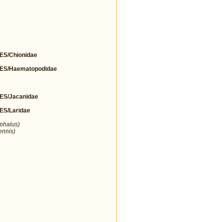
S/Chionidae
S/Haematopodidae
S/Jacanidae
S/Laridae
ephalus)
ennis)