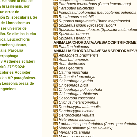
. Se sacó la cita de
Parabuteo leucorrhous (Buteo leucorrhous)
brasiliensis, por
Parabuteo unicinctus
 un error de
Pseudastur polionotus (Leucopternis polionota
Rostrhamus sociabilis
ón (S. specularis). Se
Rupornis magnirostris (Buteo magnirostris)
ta de Limnodromus
Spizaetus isidori (Oroaetus isidori)
 ser un error de
Spizaetus melanoleucus (Spizastur melanoleu
Spizaetus ornatus
ón. Se elimina la cita
Spizaetus tyrannus
uca, Leucochloris
ANIMALIA/CHORDATA/AVES/ACCIPITRIFORMES
 Neochen jubatus,
Pandion haliaetus
lis, Paroaria
ANIMALIA/CHORDATA/AVES/ANSERIFORMES/A
Amazonetta brasiliensis
Serpophaga
Anas bahamensis
 y Asthenes sclateri
Anas flavirostris
itú. 27/9/2024:
Anas georgica
Cairina moschata
icolor es Accipiter
Callonetta leucophrys
n las AP patagónicas.
Chloephaga hybrida
a Lessonia oreas de
Chloephaga picta
tagónicos
Chloephaga poliocephala
Chloephaga rubidiceps
Coscoroba coscoroba
Cygnus melancoryphus
Dendrocygna autumnalis
Dendrocygna bicolor
Dendrocygna viduata
Heteronetta atricapilla
Lophonetta specularioides (Anas specularioide
Mareca sibilatrix (Anas sibilatrix)
Merganetta armata
Mergus octosetaceus