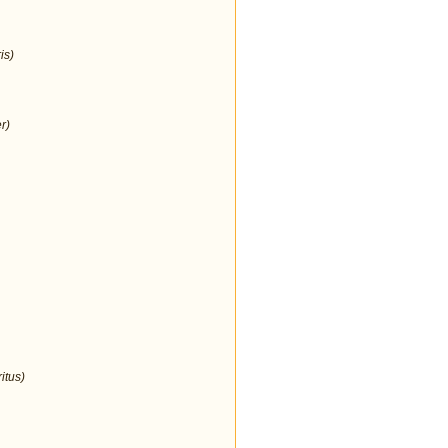
is)
r)
itus)