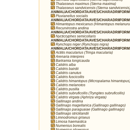
Thalasseus maximus (Sterna maxima)
Thalasseus sandvicensis (Sterna sandvicensis
ANIMALIA/CHORDATA/AVES/CHARADRIIFORMES/
Pluvianellus socialis
ANIMALIA/CHORDATA/AVES/CHARADRIIFORMES
Himantopus mexicanus (Himantopus melanuru
Recurvirostra andina
ANIMALIA/CHORDATA/AVES/CHARADRIIFORMES
Nycticryphes semicollaris
ANIMALIA/CHORDATA/AVES/CHARADRIIFORME
Rynchops niger (Rynchops nigra)
ANIMALIA/CHORDATA/AVES/CHARADRIIFORME
Actitis macularius (Tringa macularia)
Arenaria interpres
Bartramia longicauda
Calidris alba
Calidris bairdii
Calidris canutus
Calidris fuscicollis
Calidris himantopus (Micropalama himantopus
Calidris melanotos
Calidris pusilla
Calidris subruficollis (Tryngites subruficollis)
Calidris virgata (Aphriza virgata)
Gallinago andina
Gallinago magellanica (Gallinago gallinago)
Gallinago paraguaiae (Gallinago gallinago)
Gallinago stricklandii
Limnodromus griseus
Limosa haemastica
Numenius borealis
Numenius phaeopus