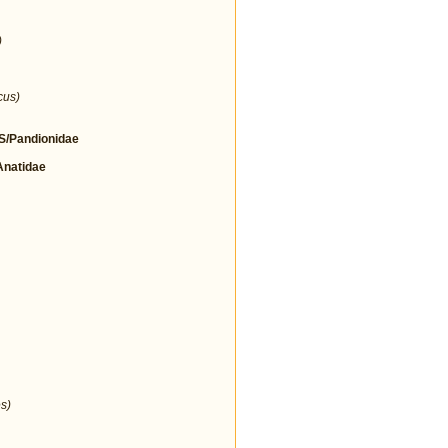
)
cus)
/Pandionidae
natidae
s)