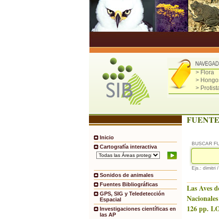
> Flora
> Hongo
> Protist
FUENTE
Inicio
BUSCAR F
Cartografía interactiva
Ejs.: dimitri 
Sonidos de animales
Fuentes Bibliográficas
Las Aves d
GPS, SIG y Teledetección
Nacionales
Espacial
126 pp. LO
Investigaciones científicas en
las AP