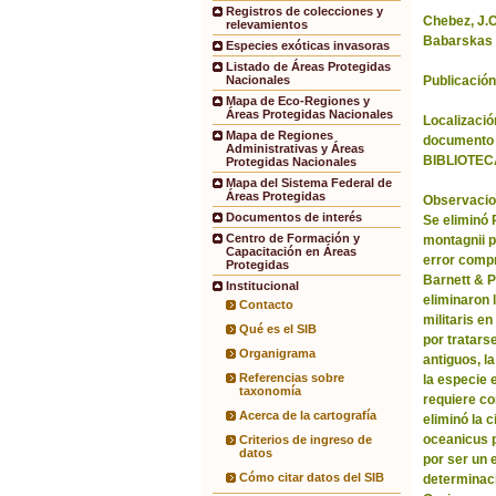
Registros de colecciones y
Chebez, J.C.
relevamientos
Babarskas 
Especies exóticas invasoras
Listado de Áreas Protegidas
Publicación
Nacionales
Mapa de Eco-Regiones y
Áreas Protegidas Nacionales
Localización
Mapa de Regiones
documento 
Administrativas y Áreas
BIBLIOTEC
Protegidas Nacionales
Mapa del Sistema Federal de
Áreas Protegidas
Observacio
Documentos de interés
Se eliminó
Centro de Formación y
montagnii p
Capacitación en Áreas
error comp
Protegidas
Barnett & 
Institucional
eliminaron 
Contacto
militaris en
Qué es el SIB
por tratars
Organigrama
antiguos, l
Referencias sobre
la especie 
taxonomía
requiere co
Acerca de la cartografía
eliminó la 
oceanicus p
Criterios de ingreso de
datos
por ser un 
Cómo citar datos del SIB
determinac