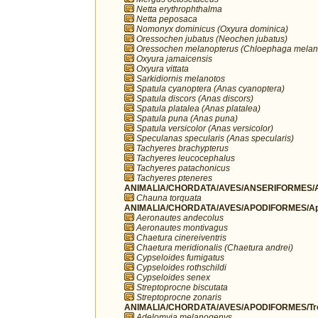
Netta erythrophthalma
Netta peposaca
Nomonyx dominicus (Oxyura dominica)
Oressochen jubatus (Neochen jubatus)
Oressochen melanopterus (Chloephaga melan
Oxyura jamaicensis
Oxyura vittata
Sarkidiornis melanotos
Spatula cyanoptera (Anas cyanoptera)
Spatula discors (Anas discors)
Spatula platalea (Anas platalea)
Spatula puna (Anas puna)
Spatula versicolor (Anas versicolor)
Speculanas specularis (Anas specularis)
Tachyeres brachypterus
Tachyeres leucocephalus
Tachyeres patachonicus
Tachyeres pteneres
ANIMALIA/CHORDATA/AVES/ANSERIFORMES/A
Chauna torquata
ANIMALIA/CHORDATA/AVES/APODIFORMES/Ap
Aeronautes andecolus
Aeronautes montivagus
Chaetura cinereiventris
Chaetura meridionalis (Chaetura andrei)
Cypseloides fumigatus
Cypseloides rothschildi
Cypseloides senex
Streptoprocne biscutata
Streptoprocne zonaris
ANIMALIA/CHORDATA/AVES/APODIFORMES/Troc
Adelomyia melanogenys