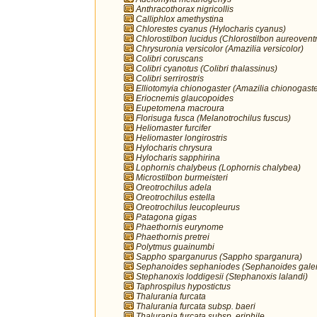
Anthracothorax nigricollis
Calliphlox amethystina
Chlorestes cyanus (Hylocharis cyanus)
Chlorostilbon lucidus (Chlorostilbon aureoventr
Chrysuronia versicolor (Amazilia versicolor)
Colibri coruscans
Colibri cyanotus (Colibri thalassinus)
Colibri serrirostris
Elliotomyia chionogaster (Amazilia chionogaste
Eriocnemis glaucopoides
Eupetomena macroura
Florisuga fusca (Melanotrochilus fuscus)
Heliomaster furcifer
Heliomaster longirostris
Hylocharis chrysura
Hylocharis sapphirina
Lophornis chalybeus (Lophornis chalybea)
Microstilbon burmeisteri
Oreotrochilus adela
Oreotrochilus estella
Oreotrochilus leucopleurus
Patagona gigas
Phaethornis eurynome
Phaethornis pretrei
Polytmus guainumbi
Sappho sparganurus (Sappho sparganura)
Sephanoides sephaniodes (Sephanoides galer
Stephanoxis loddigesii (Stephanoxis lalandi)
Taphrospilus hypostictus
Thalurania furcata
Thalurania furcata subsp. baeri
Thalurania furcata subsp. eriphile