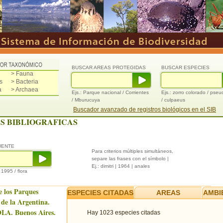
BUSCAR AREAS PROTEGIDAS
BUSCAR ESPECIES
> Fauna
s
> Bacteria
a
> Archaea
Ejs.: Parque nacional / Corrientes
Ejs.: zorro colorado / pse
/ Mburucuya
/ culpaeus
Buscador avanzado de registros biológicos en el SIB
S BIBLIOGRAFICAS
UENTE
Para criterios múltiples simultáneos,
separe las frases con el símbolo |
Ej.: dimitri | 1964 | anales
/ 1995 / flora
e los Parques
ESPECIES CITADAS
AREAS
AMBI
 de la Argentina.
LA. Buenos Aires.
Hay 1023 especies citadas