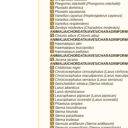
Phegornis mitchellii (Phergornis mitchellii)
Pluvialis dominica
Pluvialis squatarola
Vanellus cayanus (Hoploxypterus cayanus)
Vanellus chilensis
Vanellus resplendens
Zonibyx modestus (Charadrius modestus)
ANIMALIA/CHORDATA/AVES/CHARADRIIFORME
Chionis albus (Chionis alba)
ANIMALIA/CHORDATA/AVES/CHARADRIIFORME
Haematopus ater
Haematopus leucopodus
Haematopus palliatus
ANIMALIA/CHORDATA/AVES/CHARADRIIFORME
Jacana jacana
ANIMALIA/CHORDATA/AVES/CHARADRIIFORME
Chlidonias niger
Chroicocephalus cirrocephalus (Larus cirrhoc
Chroicocephalus maculipennis (Larus maculip
Chroicocephalus serranus (Larus serranus)
Gelochelidon nilotica (Sterna nilotica)
Larus atlanticus
Larus dominicanus
Leucophaeus pipixcan (Larus pipixcan)
Leucophaeus scoresbii (Larus scoresbii)
Phaetusa simplex
Sterna hirundinacea
Sterna hirundo
Sterna paradisaea
Sterna trudeaui
Sternula antillarum (Sterna antillarum)
Sternula superciliaris (Sterna superciliaris)