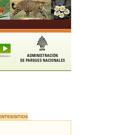
udalopex
ENTES/SITIOS