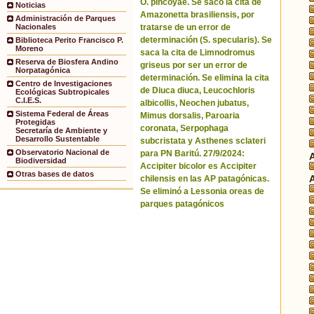
O. pincoyae. Se sacó la cita de
Noticias
Amazonetta brasiliensis, por
Administración de Parques
tratarse de un error de
Nacionales
determinación (S. specularis). Se
Biblioteca Perito Francisco P.
Moreno
saca la cita de Limnodromus
Reserva de Biosfera Andino
griseus por ser un error de
Norpatagónica
determinación. Se elimina la cita
Centro de Investigaciones
de Diuca diuca, Leucochloris
Ecológicas Subtropicales
C.I.E.S.
albicollis, Neochen jubatus,
Sistema Federal de Áreas
Mimus dorsalis, Paroaria
Protegidas
coronata, Serpophaga
Secretaría de Ambiente y
Desarrollo Sustentable
subcristata y Asthenes sclateri
Observatorio Nacional de
para PN Baritú. 27/9/2024:
Biodiversidad
Accipiter bicolor es Accipiter
Otras bases de datos
chilensis en las AP patagónicas.
Se eliminó a Lessonia oreas de
parques patagónicos