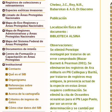
Registros de colecciones y
Chebez, J.C., Rey, N.R.,
relevamientos
Babarskas & A.G. Di Giacomo
Especies exóticas invasoras
Listado de Áreas Protegidas
Publicación
Nacionales
Mapa de Eco-Regiones y
Áreas Protegidas Nacionales
Localización física del
Mapa de Regiones
documento :
Administrativas y Áreas
BIBLIOTECA ALSINA
Protegidas Nacionales
Mapa del Sistema Federal de
Áreas Protegidas
Observaciones:
Documentos de interés
Se eliminó Penelope
Centro de Formación y
montagnii por tratarse de un
Capacitación en Áreas
error comprobado (Mazar
Protegidas
Barnett & Pearman 2001). Se
Institucional
eliminaron los registros de Ara
Contacto
militaris en PN Calilegua y Baritú,
Qué es el SIB
por tratarse de registros muy
Organigrama
antiguos, la presencia actual de
Referencias sobre
la especie en estas áreas
taxonomía
requiere confirmación. Se
Acerca de la cartografía
eliminó la cita de Oceanites
oceanicus para el PN Lago Puelo,
Criterios de ingreso de
datos
por ser un error de
Cómo citar datos del SIB
determinación y se cambió por