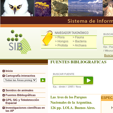
BUSCA
> Flora
> Fauna
> Hongos
> Bacteria
> Protista
> Archaea
Ejs.: Pa
/ Mburu
Buscad
FUENTES BIBLIOGRAFICAS
Inicio
BUSCAR FUENTE
Cartografía interactiva
Ejs.: dimitri / 1995 / flora
Sonidos de animales
Fuentes Bibliográficas
Las Aves de los Parques
ESPEC
GPS, SIG y Teledetección
Nacionales de la Argentina.
Espacial
126 pp. LOLA. Buenos Aires.
H
Investigaciones científicas en
las AP