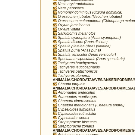
Netta erythrophthalma
Netta peposaca
Nomonyx dominicus (Oxyura dominica)
Oressochen jubatus (Neochen jubatus)
Oressochen melanopterus (Chloephaga melan
Oxyura jamaicensis
Oxyura vittata
Sarkidiornis melanotos
Spatula cyanoptera (Anas cyanoptera)
Spatula discors (Anas discors)
Spatula platalea (Anas platalea)
Spatula puna (Anas puna)
Spatula versicolor (Anas versicolor)
Speculanas specularis (Anas specularis)
Tachyeres brachypterus
Tachyeres leucocephalus
Tachyeres patachonicus
Tachyeres pteneres
ANIMALIA/CHORDATA/AVES/ANSERIFORMES/A
Chauna torquata
ANIMALIA/CHORDATA/AVES/APODIFORMES/Ap
Aeronautes andecolus
Aeronautes montivagus
Chaetura cinereiventris
Chaetura meridionalis (Chaetura andrei)
Cypseloides fumigatus
Cypseloides rothschildi
Cypseloides senex
Streptoprocne biscutata
Streptoprocne zonaris
ANIMALIA/CHORDATA/AVES/APODIFORMES/Troc
Adelomyia melanogenys