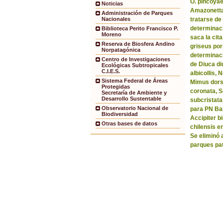
O. pincoyae
Noticias
Amazonetta 
Administración de Parques
tratarse de
Nacionales
determinaci
Biblioteca Perito Francisco P.
Moreno
saca la ci
Reserva de Biosfera Andino
griseus por
Norpatagónica
determinaci
Centro de Investigaciones
de Diuca di
Ecológicas Subtropicales
C.I.E.S.
albicollis,
Sistema Federal de Áreas
Mimus dorsa
Protegidas
coronata, 
Secretaría de Ambiente y
Desarrollo Sustentable
subcristata
Observatorio Nacional de
para PN Bar
Biodiversidad
Accipiter b
Otras bases de datos
chilensis e
Se eliminó 
parques pa