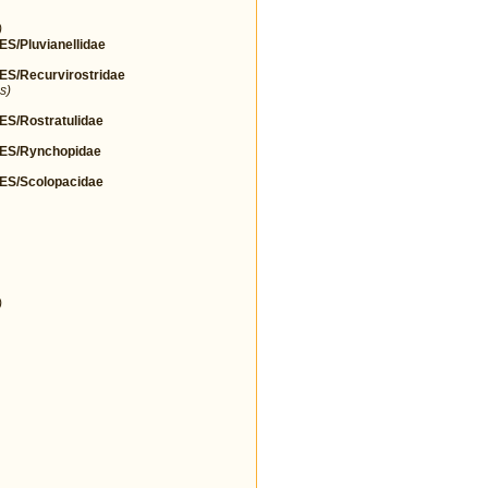
)
Pluvianellidae
/Recurvirostridae
s)
/Rostratulidae
S/Rynchopidae
S/Scolopacidae
)