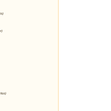
is)
r)
itus)