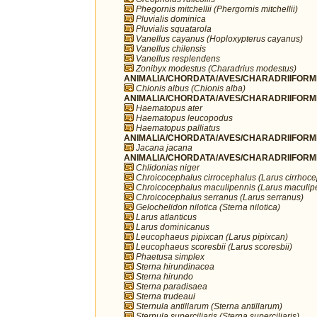
Phegornis mitchellii (Phergornis mitchellii)
Pluvialis dominica
Pluvialis squatarola
Vanellus cayanus (Hoploxypterus cayanus)
Vanellus chilensis
Vanellus resplendens
Zonibyx modestus (Charadrius modestus)
ANIMALIA/CHORDATA/AVES/CHARADRIIFORME
Chionis albus (Chionis alba)
ANIMALIA/CHORDATA/AVES/CHARADRIIFORME
Haematopus ater
Haematopus leucopodus
Haematopus palliatus
ANIMALIA/CHORDATA/AVES/CHARADRIIFORME
Jacana jacana
ANIMALIA/CHORDATA/AVES/CHARADRIIFORME
Chlidonias niger
Chroicocephalus cirrocephalus (Larus cirrhoc
Chroicocephalus maculipennis (Larus maculip
Chroicocephalus serranus (Larus serranus)
Gelochelidon nilotica (Sterna nilotica)
Larus atlanticus
Larus dominicanus
Leucophaeus pipixcan (Larus pipixcan)
Leucophaeus scoresbii (Larus scoresbii)
Phaetusa simplex
Sterna hirundinacea
Sterna hirundo
Sterna paradisaea
Sterna trudeaui
Sternula antillarum (Sterna antillarum)
Sternula superciliaris (Sterna superciliaris)