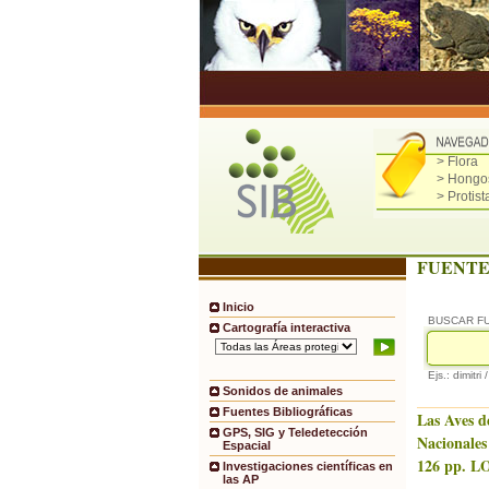
> Flora
> Hongo
> Protist
FUENTE
Inicio
BUSCAR F
Cartografía interactiva
Ejs.: dimitri 
Sonidos de animales
Fuentes Bibliográficas
Las Aves d
GPS, SIG y Teledetección
Nacionales
Espacial
126 pp. LO
Investigaciones científicas en
las AP