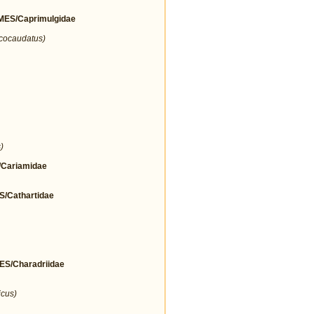
ES/Caprimulgidae
icocaudatus)
)
Cariamidae
Cathartidae
/Charadriidae
icus)