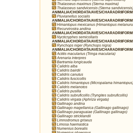
Thalasseus maximus (Sterna maxima)
Thalasseus sandvicensis (Sterna sandvicensis
ANIMALIA/CHORDATA/AVES/CHARADRIIFORMES/
Pluvianellus socialis
ANIMALIA/CHORDATA/AVES/CHARADRIIFORMES
Himantopus mexicanus (Himantopus melanuru
Recurvirostra andina
ANIMALIA/CHORDATA/AVES/CHARADRIIFORMES
Nycticryphes semicollaris
ANIMALIA/CHORDATA/AVES/CHARADRIIFORME
Rynchops niger (Rynchops nigra)
ANIMALIA/CHORDATA/AVES/CHARADRIIFORME
Actitis macularius (Tringa macularia)
Arenaria interpres
Bartramia longicauda
Calidris alba
Calidris bairdii
Calidris canutus
Calidris fuscicollis
Calidris himantopus (Micropalama himantopus
Calidris melanotos
Calidris pusilla
Calidris subruficollis (Tryngites subruficollis)
Calidris virgata (Aphriza virgata)
Gallinago andina
Gallinago magellanica (Gallinago gallinago)
Gallinago paraguaiae (Gallinago gallinago)
Gallinago stricklandii
Limnodromus griseus
Limosa haemastica
Numenius borealis
Numenius phaeopus