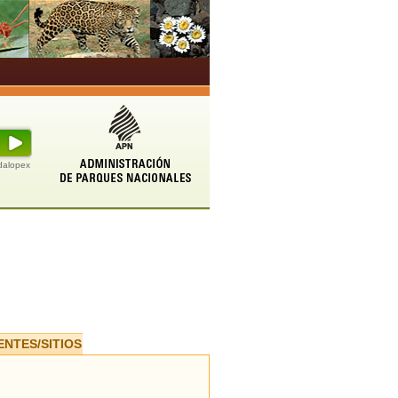
udalopex
ENTES/SITIOS