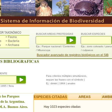
BUSCAR AREAS PROTEGIDAS
BUSCAR ESPECIES
> Fauna
s
> Bacteria
a
> Archaea
Ejs.: Parque nacional / Corrientes
Ejs.: zorro colorado / pse
/ Mburucuya
/ culpaeus
Buscador avanzado de registros biológicos en el SIB
S BIBLIOGRAFICAS
UENTE
Para criterios múltiples simultáneos,
separe las frases con el símbolo |
Ej.: dimitri | 1964 | anales
/ 1995 / flora
e los Parques
ESPECIES CITADAS
AREAS
AMBI
 de la Argentina.
LA. Buenos Aires.
Hay 1023 especies citadas