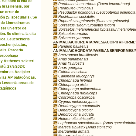
. Se sacó la cita de
Parabuteo leucorrhous (Buteo leucorrhous)
brasiliensis, por
Parabuteo unicinctus
 un error de
Pseudastur polionotus (Leucopternis polionota
Rostrhamus sociabilis
ón (S. specularis). Se
Rupornis magnirostris (Buteo magnirostris)
ta de Limnodromus
Spizaetus isidori (Oroaetus isidori)
 ser un error de
Spizaetus melanoleucus (Spizastur melanoleu
Spizaetus ornatus
ón. Se elimina la cita
Spizaetus tyrannus
uca, Leucochloris
ANIMALIA/CHORDATA/AVES/ACCIPITRIFORMES
 Neochen jubatus,
Pandion haliaetus
lis, Paroaria
ANIMALIA/CHORDATA/AVES/ANSERIFORMES/A
Amazonetta brasiliensis
Serpophaga
Anas bahamensis
 y Asthenes sclateri
Anas flavirostris
itú. 27/9/2024:
Anas georgica
Cairina moschata
icolor es Accipiter
Callonetta leucophrys
n las AP patagónicas.
Chloephaga hybrida
a Lessonia oreas de
Chloephaga picta
tagónicos
Chloephaga poliocephala
Chloephaga rubidiceps
Coscoroba coscoroba
Cygnus melancoryphus
Dendrocygna autumnalis
Dendrocygna bicolor
Dendrocygna viduata
Heteronetta atricapilla
Lophonetta specularioides (Anas specularioide
Mareca sibilatrix (Anas sibilatrix)
Merganetta armata
Mergus octosetaceus