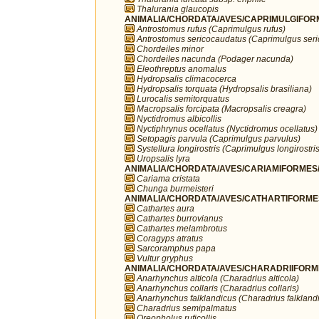
Thalurania glaucopis
ANIMALIA/CHORDATA/AVES/CAPRIMULGIFORM
Antrostomus rufus (Caprimulgus rufus)
Antrostomus sericocaudatus (Caprimulgus ser
Chordeiles minor
Chordeiles nacunda (Podager nacunda)
Eleothreptus anomalus
Hydropsalis climacocerca
Hydropsalis torquata (Hydropsalis brasiliana)
Lurocalis semitorquatus
Macropsalis forcipata (Macropsalis creagra)
Nyctidromus albicollis
Nyctiphrynus ocellatus (Nyctidromus ocellatus)
Setopagis parvula (Caprimulgus parvulus)
Systellura longirostris (Caprimulgus longirostris
Uropsalis lyra
ANIMALIA/CHORDATA/AVES/CARIAMIFORMES/
Cariama cristata
Chunga burmeisteri
ANIMALIA/CHORDATA/AVES/CATHARTIFORMES/
Cathartes aura
Cathartes burrovianus
Cathartes melambrotus
Coragyps atratus
Sarcoramphus papa
Vultur gryphus
ANIMALIA/CHORDATA/AVES/CHARADRIIFORMES
Anarhynchus alticola (Charadrius alticola)
Anarhynchus collaris (Charadrius collaris)
Anarhynchus falklandicus (Charadrius falkland
Charadrius semipalmatus
Oreopholus ruficollis