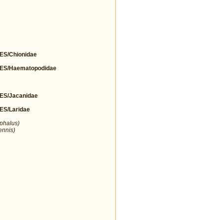
S/Chionidae
S/Haematopodidae
S/Jacanidae
S/Laridae
ephalus)
ennis)