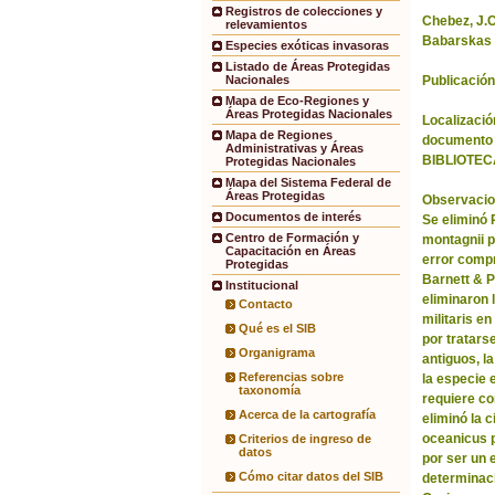
Registros de colecciones y
Chebez, J.C.
relevamientos
Babarskas 
Especies exóticas invasoras
Listado de Áreas Protegidas
Publicación
Nacionales
Mapa de Eco-Regiones y
Áreas Protegidas Nacionales
Localización
Mapa de Regiones
documento 
Administrativas y Áreas
BIBLIOTEC
Protegidas Nacionales
Mapa del Sistema Federal de
Áreas Protegidas
Observacio
Documentos de interés
Se eliminó
Centro de Formación y
montagnii p
Capacitación en Áreas
error comp
Protegidas
Barnett & 
Institucional
eliminaron 
Contacto
militaris en
Qué es el SIB
por tratars
Organigrama
antiguos, l
Referencias sobre
la especie 
taxonomía
requiere co
Acerca de la cartografía
eliminó la 
oceanicus p
Criterios de ingreso de
datos
por ser un 
Cómo citar datos del SIB
determinac