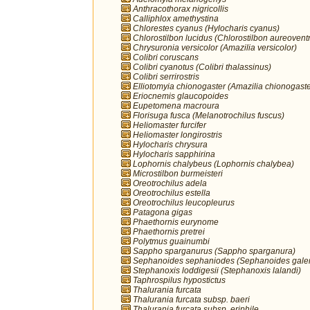
Anthracothorax nigricollis
Calliphlox amethystina
Chlorestes cyanus (Hylocharis cyanus)
Chlorostilbon lucidus (Chlorostilbon aureoventr
Chrysuronia versicolor (Amazilia versicolor)
Colibri coruscans
Colibri cyanotus (Colibri thalassinus)
Colibri serrirostris
Elliotomyia chionogaster (Amazilia chionogaste
Eriocnemis glaucopoides
Eupetomena macroura
Florisuga fusca (Melanotrochilus fuscus)
Heliomaster furcifer
Heliomaster longirostris
Hylocharis chrysura
Hylocharis sapphirina
Lophornis chalybeus (Lophornis chalybea)
Microstilbon burmeisteri
Oreotrochilus adela
Oreotrochilus estella
Oreotrochilus leucopleurus
Patagona gigas
Phaethornis eurynome
Phaethornis pretrei
Polytmus guainumbi
Sappho sparganurus (Sappho sparganura)
Sephanoides sephaniodes (Sephanoides galer
Stephanoxis loddigesii (Stephanoxis lalandi)
Taphrospilus hypostictus
Thalurania furcata
Thalurania furcata subsp. baeri
Thalurania furcata subsp. eriphile