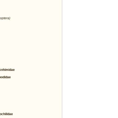
optera)
nhimidae
odidae
hilidae