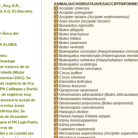
ANIMALIA/CHORDATA/AVES/ACCIPITRIFORMES/
, Rey, N.R.,
Accipiter chilensis
& A.G. Di Giacomo
Accipiter poliogaster
Accipiter striatus (Accipiter erythronemius)
Astur bicolor (Accipiter bicolor)
Busarellus nigricollis
Buteo albigula
 física del
Buteo brachyurus
Buteo nitidus
:
Buteo swainsoni
A ALSINA
Buteo ventralis
Buteogallus coronatus (Harpyhaliaetus coronat
Buteogallus meridionalis (Heterospizias meridi
nes:
Buteogallus solitarius (Harpyhaliaetus solitariu
 Penelope
Buteogallus urubitinga
or tratarse de un
Chondrohierax uncinatus
robado (Mazar
Circus buffoni
Circus cinereus
Pearman 2001). Se
Elanoides forficatus
los registros de Ara
Elanus leucurus
 PN Calilegua y Baritú,
Gampsonyx swainsonii
Geranoaetus albicaudatus (Buteo albicaudatus
e de registros muy
Geranoaetus melanoleucus
a presencia actual de
Geranoaetus polyosoma (Buteo polyosoma)
en estas áreas
Geranospiza caerulescens
nfirmación. Se
Harpagus diodon
Harpia harpyja (Harpia arpyja)
cita de Oceanites
Ictinia mississippiensis
ara el PN Lago Puelo,
Ictinia plumbea
error de
Leptodon cayanensis
Microspizias superciliosus (Accipiter supercilio
ión y se cambió por
Morphnus guianensis