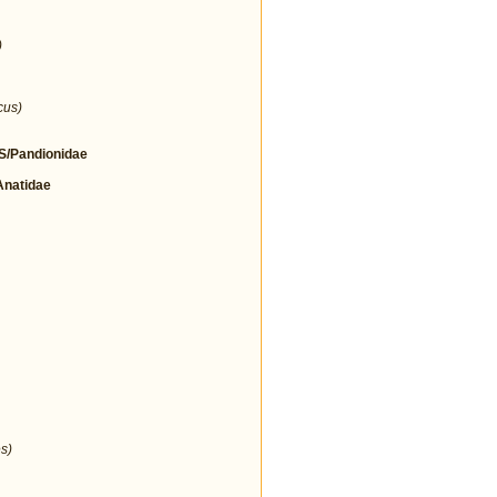
)
cus)
/Pandionidae
natidae
s)