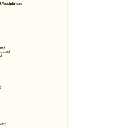
Accipitridae
us)
onalis)
s)
)
sus)