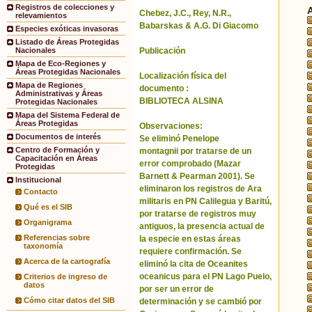
Registros de colecciones y
Chebez, J.C., Rey, N.R.,
relevamientos
Babarskas & A.G. Di Giacomo
Especies exóticas invasoras
Listado de Áreas Protegidas
Publicación
Nacionales
Mapa de Eco-Regiones y
Áreas Protegidas Nacionales
Localización física del
Mapa de Regiones
documento :
Administrativas y Áreas
BIBLIOTECA ALSINA
Protegidas Nacionales
Mapa del Sistema Federal de
Áreas Protegidas
Observaciones:
Documentos de interés
Se eliminó Penelope
Centro de Formación y
montagnii por tratarse de un
Capacitación en Áreas
error comprobado (Mazar
Protegidas
Barnett & Pearman 2001). Se
Institucional
eliminaron los registros de Ara
Contacto
militaris en PN Calilegua y Baritú,
Qué es el SIB
por tratarse de registros muy
Organigrama
antiguos, la presencia actual de
Referencias sobre
la especie en estas áreas
taxonomía
requiere confirmación. Se
Acerca de la cartografía
eliminó la cita de Oceanites
oceanicus para el PN Lago Puelo,
Criterios de ingreso de
datos
por ser un error de
Cómo citar datos del SIB
determinación y se cambió por