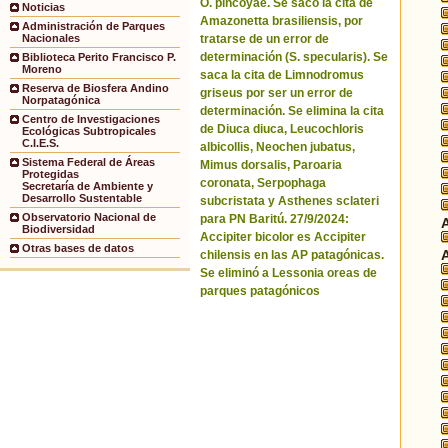
O. pincoyae. Se sacó la cita de
Noticias
Amazonetta brasiliensis, por
Administración de Parques
tratarse de un error de
Nacionales
determinación (S. specularis). Se
Biblioteca Perito Francisco P.
Moreno
saca la cita de Limnodromus
Reserva de Biosfera Andino
griseus por ser un error de
Norpatagónica
determinación. Se elimina la cita
Centro de Investigaciones
de Diuca diuca, Leucochloris
Ecológicas Subtropicales
C.I.E.S.
albicollis, Neochen jubatus,
Sistema Federal de Áreas
Mimus dorsalis, Paroaria
Protegidas
coronata, Serpophaga
Secretaría de Ambiente y
Desarrollo Sustentable
subcristata y Asthenes sclateri
Observatorio Nacional de
para PN Baritú. 27/9/2024:
Biodiversidad
Accipiter bicolor es Accipiter
Otras bases de datos
chilensis en las AP patagónicas.
Se eliminó a Lessonia oreas de
parques patagónicos