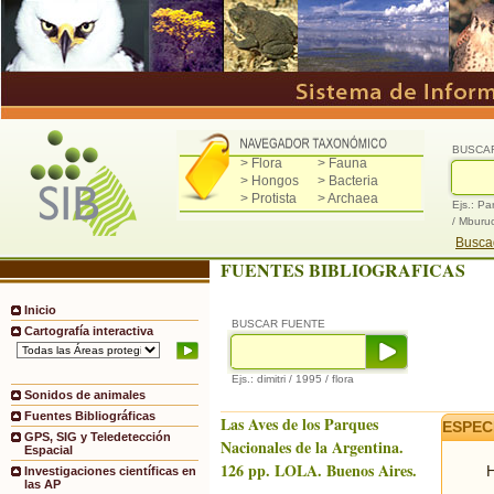
BUSCA
> Flora
> Fauna
> Hongos
> Bacteria
> Protista
> Archaea
Ejs.: Pa
/ Mburu
Buscad
FUENTES BIBLIOGRAFICAS
Inicio
BUSCAR FUENTE
Cartografía interactiva
Ejs.: dimitri / 1995 / flora
Sonidos de animales
Fuentes Bibliográficas
Las Aves de los Parques
ESPEC
GPS, SIG y Teledetección
Nacionales de la Argentina.
Espacial
126 pp. LOLA. Buenos Aires.
H
Investigaciones científicas en
las AP