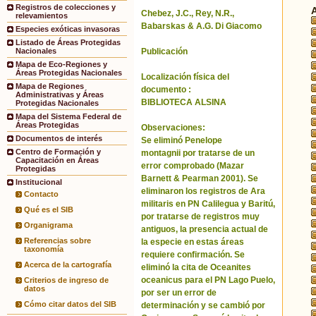
Registros de colecciones y
Chebez, J.C., Rey, N.R.,
relevamientos
Babarskas & A.G. Di Giacomo
Especies exóticas invasoras
Listado de Áreas Protegidas
Publicación
Nacionales
Mapa de Eco-Regiones y
Áreas Protegidas Nacionales
Localización física del
Mapa de Regiones
documento :
Administrativas y Áreas
BIBLIOTECA ALSINA
Protegidas Nacionales
Mapa del Sistema Federal de
Áreas Protegidas
Observaciones:
Documentos de interés
Se eliminó Penelope
Centro de Formación y
montagnii por tratarse de un
Capacitación en Áreas
error comprobado (Mazar
Protegidas
Barnett & Pearman 2001). Se
Institucional
eliminaron los registros de Ara
Contacto
militaris en PN Calilegua y Baritú,
Qué es el SIB
por tratarse de registros muy
Organigrama
antiguos, la presencia actual de
Referencias sobre
la especie en estas áreas
taxonomía
requiere confirmación. Se
Acerca de la cartografía
eliminó la cita de Oceanites
oceanicus para el PN Lago Puelo,
Criterios de ingreso de
datos
por ser un error de
Cómo citar datos del SIB
determinación y se cambió por