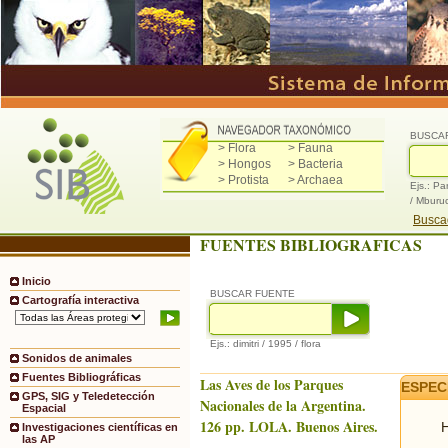
BUSCA
> Flora
> Fauna
> Hongos
> Bacteria
> Protista
> Archaea
Ejs.: Pa
/ Mburu
Buscad
FUENTES BIBLIOGRAFICAS
Inicio
BUSCAR FUENTE
Cartografía interactiva
Ejs.: dimitri / 1995 / flora
Sonidos de animales
Fuentes Bibliográficas
Las Aves de los Parques
ESPEC
GPS, SIG y Teledetección
Nacionales de la Argentina.
Espacial
126 pp. LOLA. Buenos Aires.
H
Investigaciones científicas en
las AP