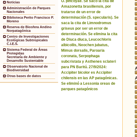
O. pincoyae. Se sacó la cita de
Noticias
Amazonetta brasiliensis, por
Administración de Parques
tratarse de un error de
Nacionales
determinación (S. specularis). Se
Biblioteca Perito Francisco P.
Moreno
saca la cita de Limnodromus
Reserva de Biosfera Andino
griseus por ser un error de
Norpatagónica
determinación. Se elimina la cita
Centro de Investigaciones
de Diuca diuca, Leucochloris
Ecológicas Subtropicales
C.I.E.S.
albicollis, Neochen jubatus,
Sistema Federal de Áreas
Mimus dorsalis, Paroaria
Protegidas
coronata, Serpophaga
Secretaría de Ambiente y
Desarrollo Sustentable
subcristata y Asthenes sclateri
Observatorio Nacional de
para PN Baritú. 27/9/2024:
Biodiversidad
Accipiter bicolor es Accipiter
Otras bases de datos
chilensis en las AP patagónicas.
Se eliminó a Lessonia oreas de
parques patagónicos