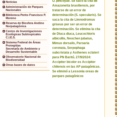
O. pincoyae. Se sacó la cita de
Noticias
Amazonetta brasiliensis, por
Administración de Parques
tratarse de un error de
Nacionales
determinación (S. specularis). Se
Biblioteca Perito Francisco P.
Moreno
saca la cita de Limnodromus
Reserva de Biosfera Andino
griseus por ser un error de
Norpatagónica
determinación. Se elimina la cita
Centro de Investigaciones
de Diuca diuca, Leucochloris
Ecológicas Subtropicales
C.I.E.S.
albicollis, Neochen jubatus,
Sistema Federal de Áreas
Mimus dorsalis, Paroaria
Protegidas
coronata, Serpophaga
Secretaría de Ambiente y
Desarrollo Sustentable
subcristata y Asthenes sclateri
Observatorio Nacional de
para PN Baritú. 27/9/2024:
Biodiversidad
Accipiter bicolor es Accipiter
Otras bases de datos
chilensis en las AP patagónicas.
Se eliminó a Lessonia oreas de
parques patagónicos