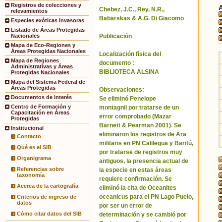
Registros de colecciones y
Chebez, J.C., Rey, N.R.,
relevamientos
Babarskas & A.G. Di Giacomo
Especies exóticas invasoras
Listado de Áreas Protegidas
Publicación
Nacionales
Mapa de Eco-Regiones y
Áreas Protegidas Nacionales
Localización física del
Mapa de Regiones
documento :
Administrativas y Áreas
BIBLIOTECA ALSINA
Protegidas Nacionales
Mapa del Sistema Federal de
Áreas Protegidas
Observaciones:
Documentos de interés
Se eliminó Penelope
Centro de Formación y
montagnii por tratarse de un
Capacitación en Áreas
error comprobado (Mazar
Protegidas
Barnett & Pearman 2001). Se
Institucional
eliminaron los registros de Ara
Contacto
militaris en PN Calilegua y Baritú,
Qué es el SIB
por tratarse de registros muy
Organigrama
antiguos, la presencia actual de
Referencias sobre
la especie en estas áreas
taxonomía
requiere confirmación. Se
Acerca de la cartografía
eliminó la cita de Oceanites
oceanicus para el PN Lago Puelo,
Criterios de ingreso de
datos
por ser un error de
Cómo citar datos del SIB
determinación y se cambió por