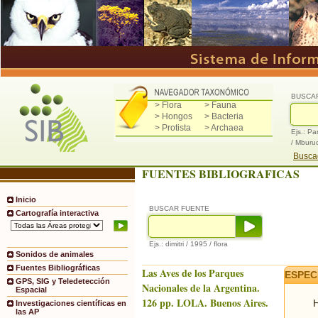
BUSCA
> Flora
> Fauna
> Hongos
> Bacteria
> Protista
> Archaea
Ejs.: Pa
/ Mburu
Buscad
FUENTES BIBLIOGRAFICAS
Inicio
BUSCAR FUENTE
Cartografía interactiva
Ejs.: dimitri / 1995 / flora
Sonidos de animales
Fuentes Bibliográficas
Las Aves de los Parques
ESPEC
GPS, SIG y Teledetección
Nacionales de la Argentina.
Espacial
126 pp. LOLA. Buenos Aires.
H
Investigaciones científicas en
las AP