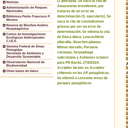
O. pincoyae. Se sacó la cita de
Noticias
Amazonetta brasiliensis, por
Administración de Parques
tratarse de un error de
Nacionales
determinación (S. specularis). Se
Biblioteca Perito Francisco P.
Moreno
saca la cita de Limnodromus
Reserva de Biosfera Andino
griseus por ser un error de
Norpatagónica
determinación. Se elimina la cita
Centro de Investigaciones
de Diuca diuca, Leucochloris
Ecológicas Subtropicales
C.I.E.S.
albicollis, Neochen jubatus,
Sistema Federal de Áreas
Mimus dorsalis, Paroaria
Protegidas
coronata, Serpophaga
Secretaría de Ambiente y
Desarrollo Sustentable
subcristata y Asthenes sclateri
Observatorio Nacional de
para PN Baritú. 27/9/2024:
Biodiversidad
Accipiter bicolor es Accipiter
Otras bases de datos
chilensis en las AP patagónicas.
Se eliminó a Lessonia oreas de
parques patagónicos