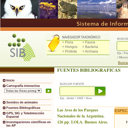
BUSCA
> Flora
> Fauna
> Hongos
> Bacteria
> Protista
> Archaea
Ejs.: Pa
/ Mburu
Buscad
FUENTES BIBLIOGRAFICAS
Inicio
BUSCAR FUENTE
Cartografía interactiva
Ejs.: dimitri / 1995 / flora
Sonidos de animales
Fuentes Bibliográficas
Las Aves de los Parques
ESPEC
GPS, SIG y Teledetección
Nacionales de la Argentina.
Espacial
126 pp. LOLA. Buenos Aires.
H
Investigaciones científicas en
las AP