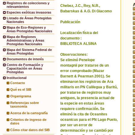
Registros de colecciones y
Chebez, J.C., Rey, N.R.,
relevamientos
Babarskas & A.G. Di Giacomo
Especies exóticas invasoras
Listado de Áreas Protegidas
Publicación
Nacionales
Mapa de Eco-Regiones y
Áreas Protegidas Nacionales
Localización física del
Mapa de Regiones
documento :
Administrativas y Áreas
BIBLIOTECA ALSINA
Protegidas Nacionales
Mapa del Sistema Federal de
Áreas Protegidas
Observaciones:
Documentos de interés
Se eliminó Penelope
Centro de Formación y
montagnii por tratarse de un
Capacitación en Áreas
error comprobado (Mazar
Protegidas
Barnett & Pearman 2001). Se
Institucional
eliminaron los registros de Ara
Contacto
militaris en PN Calilegua y Baritú,
Qué es el SIB
por tratarse de registros muy
Organigrama
antiguos, la presencia actual de
Referencias sobre
la especie en estas áreas
taxonomía
requiere confirmación. Se
Acerca de la cartografía
eliminó la cita de Oceanites
oceanicus para el PN Lago Puelo,
Criterios de ingreso de
datos
por ser un error de
Cómo citar datos del SIB
determinación y se cambió por