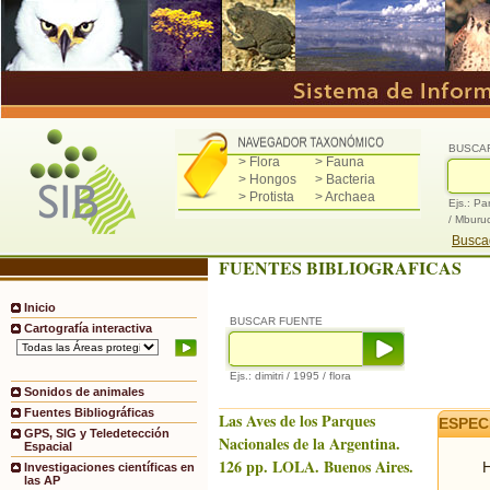
BUSCA
> Flora
> Fauna
> Hongos
> Bacteria
> Protista
> Archaea
Ejs.: Pa
/ Mburu
Buscad
FUENTES BIBLIOGRAFICAS
Inicio
BUSCAR FUENTE
Cartografía interactiva
Ejs.: dimitri / 1995 / flora
Sonidos de animales
Fuentes Bibliográficas
Las Aves de los Parques
ESPEC
GPS, SIG y Teledetección
Nacionales de la Argentina.
Espacial
126 pp. LOLA. Buenos Aires.
H
Investigaciones científicas en
las AP