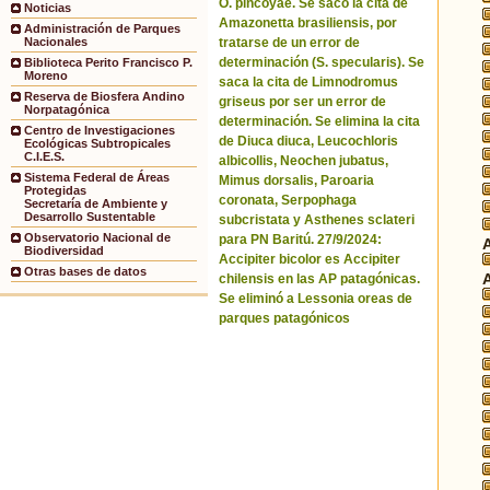
O. pincoyae. Se sacó la cita de
Noticias
Amazonetta brasiliensis, por
Administración de Parques
tratarse de un error de
Nacionales
determinación (S. specularis). Se
Biblioteca Perito Francisco P.
Moreno
saca la cita de Limnodromus
Reserva de Biosfera Andino
griseus por ser un error de
Norpatagónica
determinación. Se elimina la cita
Centro de Investigaciones
de Diuca diuca, Leucochloris
Ecológicas Subtropicales
C.I.E.S.
albicollis, Neochen jubatus,
Sistema Federal de Áreas
Mimus dorsalis, Paroaria
Protegidas
coronata, Serpophaga
Secretaría de Ambiente y
Desarrollo Sustentable
subcristata y Asthenes sclateri
Observatorio Nacional de
para PN Baritú. 27/9/2024:
Biodiversidad
Accipiter bicolor es Accipiter
Otras bases de datos
chilensis en las AP patagónicas.
Se eliminó a Lessonia oreas de
parques patagónicos