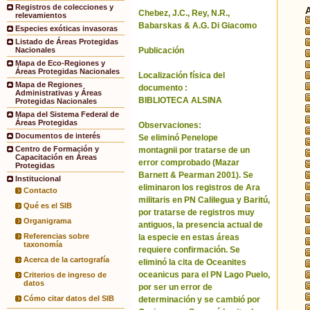
Registros de colecciones y
Chebez, J.C., Rey, N.R.,
relevamientos
Babarskas & A.G. Di Giacomo
Especies exóticas invasoras
Listado de Áreas Protegidas
Publicación
Nacionales
Mapa de Eco-Regiones y
Áreas Protegidas Nacionales
Localización física del
Mapa de Regiones
documento :
Administrativas y Áreas
BIBLIOTECA ALSINA
Protegidas Nacionales
Mapa del Sistema Federal de
Áreas Protegidas
Observaciones:
Documentos de interés
Se eliminó Penelope
Centro de Formación y
montagnii por tratarse de un
Capacitación en Áreas
error comprobado (Mazar
Protegidas
Barnett & Pearman 2001). Se
Institucional
eliminaron los registros de Ara
Contacto
militaris en PN Calilegua y Baritú,
Qué es el SIB
por tratarse de registros muy
Organigrama
antiguos, la presencia actual de
Referencias sobre
la especie en estas áreas
taxonomía
requiere confirmación. Se
Acerca de la cartografía
eliminó la cita de Oceanites
oceanicus para el PN Lago Puelo,
Criterios de ingreso de
datos
por ser un error de
Cómo citar datos del SIB
determinación y se cambió por