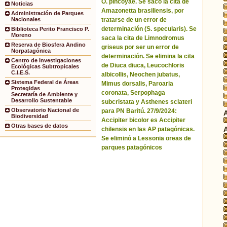
O. pincoyae. Se sacó la cita de
Noticias
Amazonetta brasiliensis, por
Administración de Parques
tratarse de un error de
Nacionales
determinación (S. specularis). Se
Biblioteca Perito Francisco P.
Moreno
saca la cita de Limnodromus
Reserva de Biosfera Andino
griseus por ser un error de
Norpatagónica
determinación. Se elimina la cita
Centro de Investigaciones
de Diuca diuca, Leucochloris
Ecológicas Subtropicales
C.I.E.S.
albicollis, Neochen jubatus,
Sistema Federal de Áreas
Mimus dorsalis, Paroaria
Protegidas
coronata, Serpophaga
Secretaría de Ambiente y
Desarrollo Sustentable
subcristata y Asthenes sclateri
Observatorio Nacional de
para PN Baritú. 27/9/2024:
Biodiversidad
Accipiter bicolor es Accipiter
Otras bases de datos
chilensis en las AP patagónicas.
Se eliminó a Lessonia oreas de
parques patagónicos