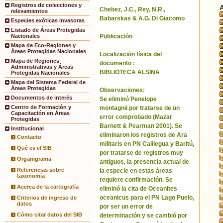
Registros de colecciones y
Chebez, J.C., Rey, N.R.,
relevamientos
Babarskas & A.G. Di Giacomo
Especies exóticas invasoras
Listado de Áreas Protegidas
Publicación
Nacionales
Mapa de Eco-Regiones y
Áreas Protegidas Nacionales
Localización física del
Mapa de Regiones
documento :
Administrativas y Áreas
BIBLIOTECA ALSINA
Protegidas Nacionales
Mapa del Sistema Federal de
Áreas Protegidas
Observaciones:
Documentos de interés
Se eliminó Penelope
Centro de Formación y
montagnii por tratarse de un
Capacitación en Áreas
error comprobado (Mazar
Protegidas
Barnett & Pearman 2001). Se
Institucional
eliminaron los registros de Ara
Contacto
militaris en PN Calilegua y Baritú,
Qué es el SIB
por tratarse de registros muy
Organigrama
antiguos, la presencia actual de
Referencias sobre
la especie en estas áreas
taxonomía
requiere confirmación. Se
Acerca de la cartografía
eliminó la cita de Oceanites
oceanicus para el PN Lago Puelo,
Criterios de ingreso de
datos
por ser un error de
Cómo citar datos del SIB
determinación y se cambió por