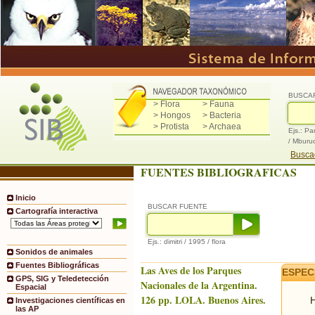
BUSCA
> Flora
> Fauna
> Hongos
> Bacteria
> Protista
> Archaea
Ejs.: Pa
/ Mburu
Buscad
FUENTES BIBLIOGRAFICAS
Inicio
BUSCAR FUENTE
Cartografía interactiva
Ejs.: dimitri / 1995 / flora
Sonidos de animales
Fuentes Bibliográficas
Las Aves de los Parques
ESPEC
GPS, SIG y Teledetección
Nacionales de la Argentina.
Espacial
126 pp. LOLA. Buenos Aires.
H
Investigaciones científicas en
las AP