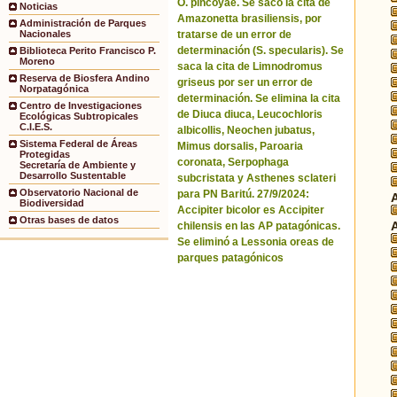
O. pincoyae. Se sacó la cita de
Noticias
Amazonetta brasiliensis, por
Administración de Parques
tratarse de un error de
Nacionales
determinación (S. specularis). Se
Biblioteca Perito Francisco P.
Moreno
saca la cita de Limnodromus
Reserva de Biosfera Andino
griseus por ser un error de
Norpatagónica
determinación. Se elimina la cita
Centro de Investigaciones
de Diuca diuca, Leucochloris
Ecológicas Subtropicales
C.I.E.S.
albicollis, Neochen jubatus,
Sistema Federal de Áreas
Mimus dorsalis, Paroaria
Protegidas
coronata, Serpophaga
Secretaría de Ambiente y
Desarrollo Sustentable
subcristata y Asthenes sclateri
Observatorio Nacional de
para PN Baritú. 27/9/2024:
Biodiversidad
Accipiter bicolor es Accipiter
Otras bases de datos
chilensis en las AP patagónicas.
Se eliminó a Lessonia oreas de
parques patagónicos