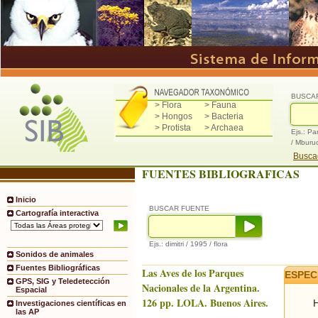
BUSCA
> Flora
> Fauna
> Hongos
> Bacteria
> Protista
> Archaea
Ejs.: Pa
/ Mburu
Buscad
FUENTES BIBLIOGRAFICAS
Inicio
BUSCAR FUENTE
Cartografía interactiva
Ejs.: dimitri / 1995 / flora
Sonidos de animales
Fuentes Bibliográficas
Las Aves de los Parques
ESPEC
GPS, SIG y Teledetección
Nacionales de la Argentina.
Espacial
126 pp. LOLA. Buenos Aires.
H
Investigaciones científicas en
las AP