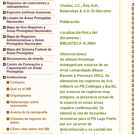
Registros de colecciones y
Chebez, J.C., Rey, N.R.,
relevamientos
Babarskas & A.G. Di Giacomo
Especies exóticas invasoras
Listado de Áreas Protegidas
Publicación
Nacionales
Mapa de Eco-Regiones y
Áreas Protegidas Nacionales
Localización física del
Mapa de Regiones
documento :
Administrativas y Áreas
BIBLIOTECA ALSINA
Protegidas Nacionales
Mapa del Sistema Federal de
Áreas Protegidas
Observaciones:
Documentos de interés
Se eliminó Penelope
Centro de Formación y
montagnii por tratarse de un
Capacitación en Áreas
error comprobado (Mazar
Protegidas
Barnett & Pearman 2001). Se
Institucional
eliminaron los registros de Ara
Contacto
militaris en PN Calilegua y Baritú,
Qué es el SIB
por tratarse de registros muy
Organigrama
antiguos, la presencia actual de
Referencias sobre
la especie en estas áreas
taxonomía
requiere confirmación. Se
Acerca de la cartografía
eliminó la cita de Oceanites
oceanicus para el PN Lago Puelo,
Criterios de ingreso de
datos
por ser un error de
Cómo citar datos del SIB
determinación y se cambió por