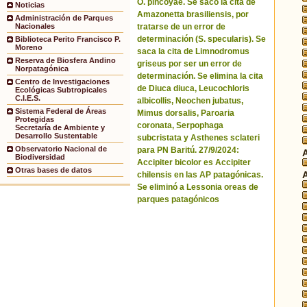
O. pincoyae. Se sacó la cita de
Noticias
Amazonetta brasiliensis, por
Administración de Parques
tratarse de un error de
Nacionales
determinación (S. specularis). Se
Biblioteca Perito Francisco P.
Moreno
saca la cita de Limnodromus
Reserva de Biosfera Andino
griseus por ser un error de
Norpatagónica
determinación. Se elimina la cita
Centro de Investigaciones
de Diuca diuca, Leucochloris
Ecológicas Subtropicales
C.I.E.S.
albicollis, Neochen jubatus,
Sistema Federal de Áreas
Mimus dorsalis, Paroaria
Protegidas
coronata, Serpophaga
Secretaría de Ambiente y
Desarrollo Sustentable
subcristata y Asthenes sclateri
Observatorio Nacional de
para PN Baritú. 27/9/2024:
Biodiversidad
Accipiter bicolor es Accipiter
Otras bases de datos
chilensis en las AP patagónicas.
Se eliminó a Lessonia oreas de
parques patagónicos