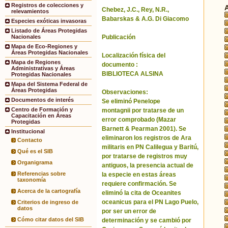
Registros de colecciones y
Chebez, J.C., Rey, N.R.,
relevamientos
Babarskas & A.G. Di Giacomo
Especies exóticas invasoras
Listado de Áreas Protegidas
Publicación
Nacionales
Mapa de Eco-Regiones y
Áreas Protegidas Nacionales
Localización física del
Mapa de Regiones
documento :
Administrativas y Áreas
BIBLIOTECA ALSINA
Protegidas Nacionales
Mapa del Sistema Federal de
Áreas Protegidas
Observaciones:
Documentos de interés
Se eliminó Penelope
Centro de Formación y
montagnii por tratarse de un
Capacitación en Áreas
error comprobado (Mazar
Protegidas
Barnett & Pearman 2001). Se
Institucional
eliminaron los registros de Ara
Contacto
militaris en PN Calilegua y Baritú,
Qué es el SIB
por tratarse de registros muy
Organigrama
antiguos, la presencia actual de
Referencias sobre
la especie en estas áreas
taxonomía
requiere confirmación. Se
Acerca de la cartografía
eliminó la cita de Oceanites
oceanicus para el PN Lago Puelo,
Criterios de ingreso de
datos
por ser un error de
Cómo citar datos del SIB
determinación y se cambió por