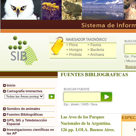
BUSCA
> Flora
> Fauna
> Hongos
> Bacteria
> Protista
> Archaea
Ejs.: Pa
/ Mburu
Buscad
FUENTES BIBLIOGRAFICAS
Inicio
BUSCAR FUENTE
Cartografía interactiva
Ejs.: dimitri / 1995 / flora
Sonidos de animales
Fuentes Bibliográficas
Las Aves de los Parques
ESPEC
GPS, SIG y Teledetección
Nacionales de la Argentina.
Espacial
126 pp. LOLA. Buenos Aires.
H
Investigaciones científicas en
las AP