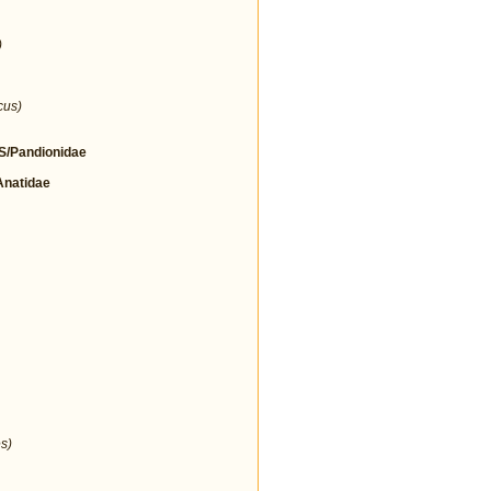
)
cus)
/Pandionidae
natidae
s)