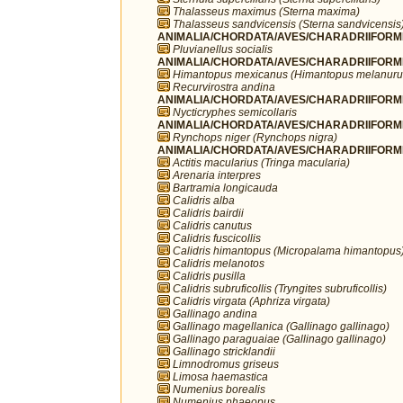
Thalasseus maximus (Sterna maxima)
Thalasseus sandvicensis (Sterna sandvicensis
ANIMALIA/CHORDATA/AVES/CHARADRIIFORMES/
Pluvianellus socialis
ANIMALIA/CHORDATA/AVES/CHARADRIIFORMES
Himantopus mexicanus (Himantopus melanuru
Recurvirostra andina
ANIMALIA/CHORDATA/AVES/CHARADRIIFORMES
Nycticryphes semicollaris
ANIMALIA/CHORDATA/AVES/CHARADRIIFORME
Rynchops niger (Rynchops nigra)
ANIMALIA/CHORDATA/AVES/CHARADRIIFORME
Actitis macularius (Tringa macularia)
Arenaria interpres
Bartramia longicauda
Calidris alba
Calidris bairdii
Calidris canutus
Calidris fuscicollis
Calidris himantopus (Micropalama himantopus
Calidris melanotos
Calidris pusilla
Calidris subruficollis (Tryngites subruficollis)
Calidris virgata (Aphriza virgata)
Gallinago andina
Gallinago magellanica (Gallinago gallinago)
Gallinago paraguaiae (Gallinago gallinago)
Gallinago stricklandii
Limnodromus griseus
Limosa haemastica
Numenius borealis
Numenius phaeopus