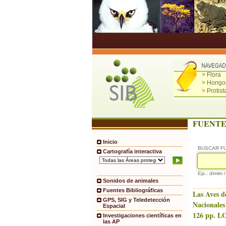
> Flora
> Hongo
> Protist
FUENTE
Inicio
BUSCAR F
Cartografía interactiva
Ejs.: dimitri 
Sonidos de animales
Fuentes Bibliográficas
Las Aves d
GPS, SIG y Teledetección
Nacionales
Espacial
126 pp. LO
Investigaciones científicas en
las AP