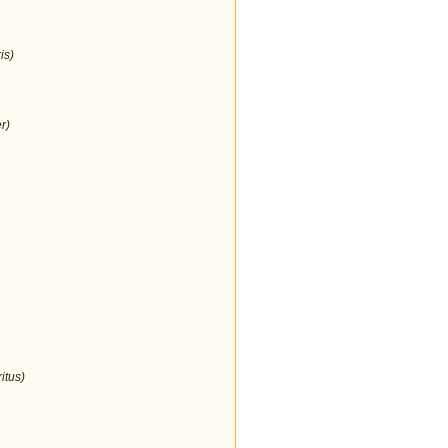
is)
r)
itus)