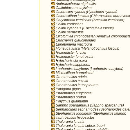
Anthracothorax nigricollis
Calliphlox amethystina
Chlorestes cyanus (Hylocharis cyanus)
Chlorostilbon lucidus (Chlorostilbon aureoventr
Chrysuronia versicolor (Amazilia versicolor)
Colibri coruscans
Colibri cyanotus (Colibri thalassinus)
Colibri serrirostris
Elliotomyia chionogaster (Amazilia chionogaste
Eriocnemis glaucopoides
Eupetomena macroura
Florisuga fusca (Melanotrochilus fuscus)
Heliomaster furcifer
Heliomaster longirostris
Hylocharis chrysura
Hylocharis sapphirina
Lophornis chalybeus (Lophornis chalybea)
Microstilbon burmeisteri
Oreotrochilus adela
Oreotrochilus estella
Oreotrochilus leucopleurus
Patagona gigas
Phaethornis eurynome
Phaethornis pretrei
Polytmus guainumbi
Sappho sparganurus (Sappho sparganura)
Sephanoides sephaniodes (Sephanoides galer
Stephanoxis loddigesii (Stephanoxis lalandi)
Taphrospilus hypostictus
Thalurania furcata
Thalurania furcata subsp. baeri
Thalurania furcata subsp. eriphile