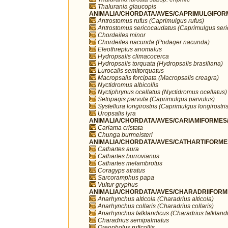
Thalurania glaucopis
ANIMALIA/CHORDATA/AVES/CAPRIMULGIFORM
Antrostomus rufus (Caprimulgus rufus)
Antrostomus sericocaudatus (Caprimulgus ser
Chordeiles minor
Chordeiles nacunda (Podager nacunda)
Eleothreptus anomalus
Hydropsalis climacocerca
Hydropsalis torquata (Hydropsalis brasiliana)
Lurocalis semitorquatus
Macropsalis forcipata (Macropsalis creagra)
Nyctidromus albicollis
Nyctiphrynus ocellatus (Nyctidromus ocellatus)
Setopagis parvula (Caprimulgus parvulus)
Systellura longirostris (Caprimulgus longirostris
Uropsalis lyra
ANIMALIA/CHORDATA/AVES/CARIAMIFORMES/
Cariama cristata
Chunga burmeisteri
ANIMALIA/CHORDATA/AVES/CATHARTIFORMES/
Cathartes aura
Cathartes burrovianus
Cathartes melambrotus
Coragyps atratus
Sarcoramphus papa
Vultur gryphus
ANIMALIA/CHORDATA/AVES/CHARADRIIFORMES
Anarhynchus alticola (Charadrius alticola)
Anarhynchus collaris (Charadrius collaris)
Anarhynchus falklandicus (Charadrius falkland
Charadrius semipalmatus
Oreopholus ruficollis