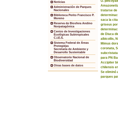
O. pincoyae
Noticias
Amazonetta 
Administración de Parques
tratarse de
Nacionales
determinaci
Biblioteca Perito Francisco P.
Moreno
saca la ci
Reserva de Biosfera Andino
griseus por
Norpatagónica
determinaci
Centro de Investigaciones
de Diuca di
Ecológicas Subtropicales
C.I.E.S.
albicollis,
Sistema Federal de Áreas
Mimus dorsa
Protegidas
coronata, 
Secretaría de Ambiente y
Desarrollo Sustentable
subcristata
Observatorio Nacional de
para PN Bar
Biodiversidad
Accipiter b
Otras bases de datos
chilensis e
Se eliminó 
parques pa