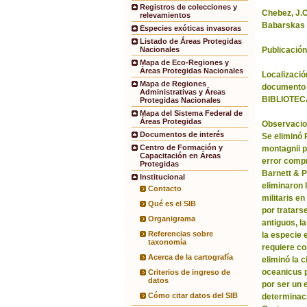
Registros de colecciones y
Chebez, J.C.
relevamientos
Babarskas 
Especies exóticas invasoras
Listado de Áreas Protegidas
Publicación
Nacionales
Mapa de Eco-Regiones y
Áreas Protegidas Nacionales
Localización
Mapa de Regiones
documento 
Administrativas y Áreas
BIBLIOTEC
Protegidas Nacionales
Mapa del Sistema Federal de
Áreas Protegidas
Observacio
Documentos de interés
Se eliminó
Centro de Formación y
montagnii p
Capacitación en Áreas
error comp
Protegidas
Barnett & 
Institucional
eliminaron 
Contacto
militaris en
Qué es el SIB
por tratars
Organigrama
antiguos, l
Referencias sobre
la especie 
taxonomía
requiere co
Acerca de la cartografía
eliminó la 
oceanicus p
Criterios de ingreso de
datos
por ser un 
Cómo citar datos del SIB
determinac