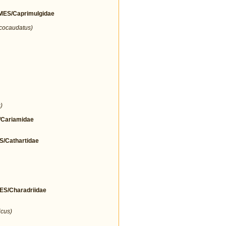
ES/Caprimulgidae
icocaudatus)
)
Cariamidae
Cathartidae
/Charadriidae
icus)