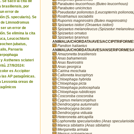
. Se sacó la cita de
Parabuteo leucorrhous (Buteo leucorrhous)
brasiliensis, por
Parabuteo unicinctus
 un error de
Pseudastur polionotus (Leucopternis polionota
Rostrhamus sociabilis
ón (S. specularis). Se
Rupornis magnirostris (Buteo magnirostris)
ta de Limnodromus
Spizaetus isidori (Oroaetus isidori)
 ser un error de
Spizaetus melanoleucus (Spizastur melanoleu
Spizaetus ornatus
ón. Se elimina la cita
Spizaetus tyrannus
uca, Leucochloris
ANIMALIA/CHORDATA/AVES/ACCIPITRIFORMES
 Neochen jubatus,
Pandion haliaetus
lis, Paroaria
ANIMALIA/CHORDATA/AVES/ANSERIFORMES/A
Amazonetta brasiliensis
Serpophaga
Anas bahamensis
 y Asthenes sclateri
Anas flavirostris
itú. 27/9/2024:
Anas georgica
Cairina moschata
icolor es Accipiter
Callonetta leucophrys
n las AP patagónicas.
Chloephaga hybrida
a Lessonia oreas de
Chloephaga picta
tagónicos
Chloephaga poliocephala
Chloephaga rubidiceps
Coscoroba coscoroba
Cygnus melancoryphus
Dendrocygna autumnalis
Dendrocygna bicolor
Dendrocygna viduata
Heteronetta atricapilla
Lophonetta specularioides (Anas specularioide
Mareca sibilatrix (Anas sibilatrix)
Merganetta armata
Mergus octosetaceus