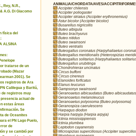
ANIMALIA/CHORDATA/AVES/ACCIPITRIFORMES/
, Rey, N.R.,
Accipiter chilensis
& A.G. Di Giacomo
Accipiter poliogaster
Accipiter striatus (Accipiter erythronemius)
Astur bicolor (Accipiter bicolor)
Busarellus nigricollis
Buteo albigula
 física del
Buteo brachyurus
Buteo nitidus
:
Buteo swainsoni
A ALSINA
Buteo ventralis
Buteogallus coronatus (Harpyhaliaetus coronat
Buteogallus meridionalis (Heterospizias meridi
nes:
Buteogallus solitarius (Harpyhaliaetus solitariu
 Penelope
Buteogallus urubitinga
or tratarse de un
Chondrohierax uncinatus
robado (Mazar
Circus buffoni
Circus cinereus
Pearman 2001). Se
Elanoides forficatus
los registros de Ara
Elanus leucurus
 PN Calilegua y Baritú,
Gampsonyx swainsonii
Geranoaetus albicaudatus (Buteo albicaudatus
e de registros muy
Geranoaetus melanoleucus
a presencia actual de
Geranoaetus polyosoma (Buteo polyosoma)
en estas áreas
Geranospiza caerulescens
nfirmación. Se
Harpagus diodon
Harpia harpyja (Harpia arpyja)
cita de Oceanites
Ictinia mississippiensis
ara el PN Lago Puelo,
Ictinia plumbea
error de
Leptodon cayanensis
Microspizias superciliosus (Accipiter supercilio
ión y se cambió por
Morphnus guianensis