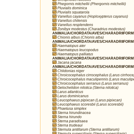
Phegornis mitchellii (Phergornis mitchellii)
Pluvialis dominica
Pluvialis squatarola
Vanellus cayanus (Hoploxypterus cayanus)
Vanellus chilensis
Vanellus resplendens
Zonibyx modestus (Charadrius modestus)
ANIMALIA/CHORDATA/AVES/CHARADRIIFORME
Chionis albus (Chionis alba)
ANIMALIA/CHORDATA/AVES/CHARADRIIFORME
Haematopus ater
Haematopus leucopodus
Haematopus palliatus
ANIMALIA/CHORDATA/AVES/CHARADRIIFORME
Jacana jacana
ANIMALIA/CHORDATA/AVES/CHARADRIIFORME
Chlidonias niger
Chroicocephalus cirrocephalus (Larus cirrhoc
Chroicocephalus maculipennis (Larus maculip
Chroicocephalus serranus (Larus serranus)
Gelochelidon nilotica (Sterna nilotica)
Larus atlanticus
Larus dominicanus
Leucophaeus pipixcan (Larus pipixcan)
Leucophaeus scoresbii (Larus scoresbii)
Phaetusa simplex
Sterna hirundinacea
Sterna hirundo
Sterna paradisaea
Sterna trudeaui
Sternula antillarum (Sterna antillarum)
Sternula superciliaris (Sterna superciliaris)