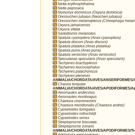
Netta erythrophthalma
Netta peposaca
Nomonyx dominicus (Oxyura dominica)
Oressochen jubatus (Neochen jubatus)
Oressochen melanopterus (Chloephaga melan
Oxyura jamaicensis
Oxyura vittata
Sarkidiornis melanotos
Spatula cyanoptera (Anas cyanoptera)
Spatula discors (Anas discors)
Spatula platalea (Anas platalea)
Spatula puna (Anas puna)
Spatula versicolor (Anas versicolor)
Speculanas specularis (Anas specularis)
Tachyeres brachypterus
Tachyeres leucocephalus
Tachyeres patachonicus
Tachyeres pteneres
ANIMALIA/CHORDATA/AVES/ANSERIFORMES/A
Chauna torquata
ANIMALIA/CHORDATA/AVES/APODIFORMES/Ap
Aeronautes andecolus
Aeronautes montivagus
Chaetura cinereiventris
Chaetura meridionalis (Chaetura andrei)
Cypseloides fumigatus
Cypseloides rothschildi
Cypseloides senex
Streptoprocne biscutata
Streptoprocne zonaris
ANIMALIA/CHORDATA/AVES/APODIFORMES/Troc
Adelomyia melanogenys