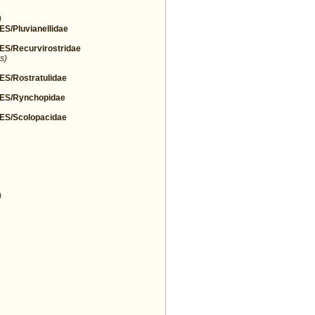
)
Pluvianellidae
/Recurvirostridae
s)
/Rostratulidae
S/Rynchopidae
S/Scolopacidae
)