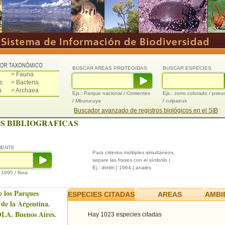
BUSCAR AREAS PROTEGIDAS
BUSCAR ESPECIES
> Fauna
s
> Bacteria
a
> Archaea
Ejs.: Parque nacional / Corrientes
Ejs.: zorro colorado / pse
/ Mburucuya
/ culpaeus
Buscador avanzado de registros biológicos en el SIB
S BIBLIOGRAFICAS
UENTE
Para criterios múltiples simultáneos,
separe las frases con el símbolo |
Ej.: dimitri | 1964 | anales
/ 1995 / flora
e los Parques
ESPECIES CITADAS
AREAS
AMBI
 de la Argentina.
LA. Buenos Aires.
Hay 1023 especies citadas