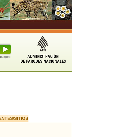
udalopex
ENTES/SITIOS