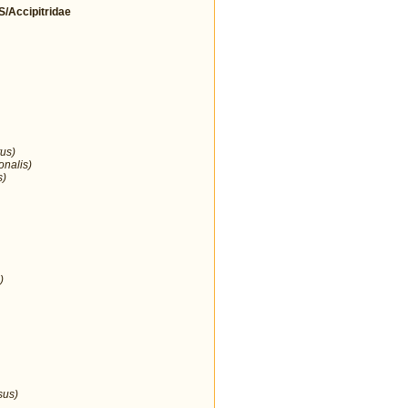
Accipitridae
us)
onalis)
s)
)
sus)