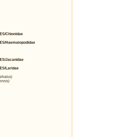
S/Chionidae
S/Haematopodidae
S/Jacanidae
S/Laridae
ephalus)
ennis)