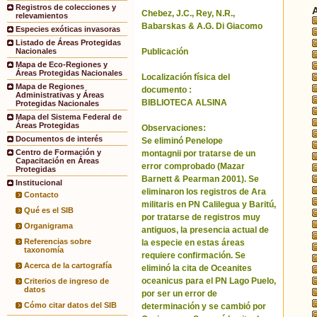
Registros de colecciones y
Chebez, J.C., Rey, N.R.,
relevamientos
Babarskas & A.G. Di Giacomo
Especies exóticas invasoras
Listado de Áreas Protegidas
Publicación
Nacionales
Mapa de Eco-Regiones y
Áreas Protegidas Nacionales
Localización física del
Mapa de Regiones
documento :
Administrativas y Áreas
BIBLIOTECA ALSINA
Protegidas Nacionales
Mapa del Sistema Federal de
Áreas Protegidas
Observaciones:
Documentos de interés
Se eliminó Penelope
Centro de Formación y
montagnii por tratarse de un
Capacitación en Áreas
error comprobado (Mazar
Protegidas
Barnett & Pearman 2001). Se
Institucional
eliminaron los registros de Ara
Contacto
militaris en PN Calilegua y Baritú,
Qué es el SIB
por tratarse de registros muy
Organigrama
antiguos, la presencia actual de
Referencias sobre
la especie en estas áreas
taxonomía
requiere confirmación. Se
Acerca de la cartografía
eliminó la cita de Oceanites
oceanicus para el PN Lago Puelo,
Criterios de ingreso de
datos
por ser un error de
Cómo citar datos del SIB
determinación y se cambió por