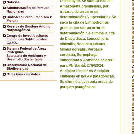
O. pincoyae. Se sacó la cita de
Noticias
Amazonetta brasiliensis, por
Administración de Parques
tratarse de un error de
Nacionales
determinación (S. specularis). Se
Biblioteca Perito Francisco P.
Moreno
saca la cita de Limnodromus
Reserva de Biosfera Andino
griseus por ser un error de
Norpatagónica
determinación. Se elimina la cita
Centro de Investigaciones
de Diuca diuca, Leucochloris
Ecológicas Subtropicales
C.I.E.S.
albicollis, Neochen jubatus,
Sistema Federal de Áreas
Mimus dorsalis, Paroaria
Protegidas
coronata, Serpophaga
Secretaría de Ambiente y
Desarrollo Sustentable
subcristata y Asthenes sclateri
Observatorio Nacional de
para PN Baritú. 27/9/2024:
Biodiversidad
Accipiter bicolor es Accipiter
Otras bases de datos
chilensis en las AP patagónicas.
Se eliminó a Lessonia oreas de
parques patagónicos