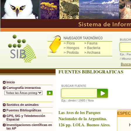
BUSCA
> Flora
> Fauna
> Hongos
> Bacteria
> Protista
> Archaea
Ejs.: Pa
/ Mburu
Buscad
FUENTES BIBLIOGRAFICAS
Inicio
BUSCAR FUENTE
Cartografía interactiva
Ejs.: dimitri / 1995 / flora
Sonidos de animales
Fuentes Bibliográficas
Las Aves de los Parques
ESPEC
GPS, SIG y Teledetección
Nacionales de la Argentina.
Espacial
126 pp. LOLA. Buenos Aires.
H
Investigaciones científicas en
las AP