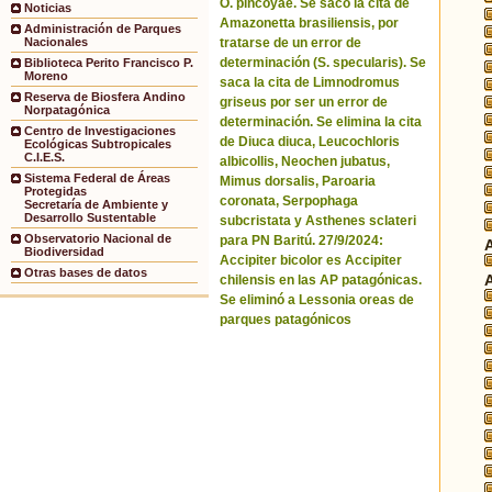
O. pincoyae. Se sacó la cita de
Noticias
Amazonetta brasiliensis, por
Administración de Parques
tratarse de un error de
Nacionales
determinación (S. specularis). Se
Biblioteca Perito Francisco P.
Moreno
saca la cita de Limnodromus
Reserva de Biosfera Andino
griseus por ser un error de
Norpatagónica
determinación. Se elimina la cita
Centro de Investigaciones
de Diuca diuca, Leucochloris
Ecológicas Subtropicales
C.I.E.S.
albicollis, Neochen jubatus,
Sistema Federal de Áreas
Mimus dorsalis, Paroaria
Protegidas
coronata, Serpophaga
Secretaría de Ambiente y
Desarrollo Sustentable
subcristata y Asthenes sclateri
Observatorio Nacional de
para PN Baritú. 27/9/2024:
Biodiversidad
Accipiter bicolor es Accipiter
Otras bases de datos
chilensis en las AP patagónicas.
Se eliminó a Lessonia oreas de
parques patagónicos