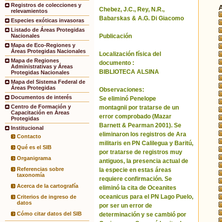
Registros de colecciones y
Chebez, J.C., Rey, N.R.,
relevamientos
Babarskas & A.G. Di Giacomo
Especies exóticas invasoras
Listado de Áreas Protegidas
Publicación
Nacionales
Mapa de Eco-Regiones y
Áreas Protegidas Nacionales
Localización física del
Mapa de Regiones
documento :
Administrativas y Áreas
BIBLIOTECA ALSINA
Protegidas Nacionales
Mapa del Sistema Federal de
Áreas Protegidas
Observaciones:
Documentos de interés
Se eliminó Penelope
Centro de Formación y
montagnii por tratarse de un
Capacitación en Áreas
error comprobado (Mazar
Protegidas
Barnett & Pearman 2001). Se
Institucional
eliminaron los registros de Ara
Contacto
militaris en PN Calilegua y Baritú,
Qué es el SIB
por tratarse de registros muy
Organigrama
antiguos, la presencia actual de
Referencias sobre
la especie en estas áreas
taxonomía
requiere confirmación. Se
Acerca de la cartografía
eliminó la cita de Oceanites
oceanicus para el PN Lago Puelo,
Criterios de ingreso de
datos
por ser un error de
Cómo citar datos del SIB
determinación y se cambió por