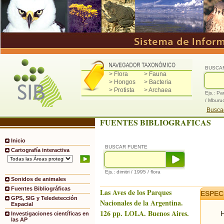
BUSCA
> Flora
> Fauna
> Hongos
> Bacteria
> Protista
> Archaea
Ejs.: Pa
/ Mburu
Buscad
FUENTES BIBLIOGRAFICAS
Inicio
BUSCAR FUENTE
Cartografía interactiva
Ejs.: dimitri / 1995 / flora
Sonidos de animales
Fuentes Bibliográficas
Las Aves de los Parques
ESPEC
GPS, SIG y Teledetección
Nacionales de la Argentina.
Espacial
126 pp. LOLA. Buenos Aires.
H
Investigaciones científicas en
las AP