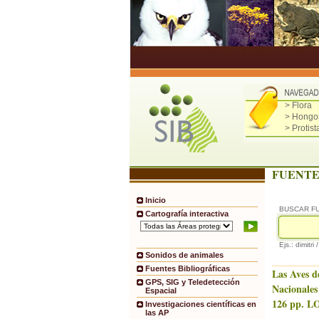
> Flora
> Hongo
> Protist
FUENTE
Inicio
BUSCAR F
Cartografía interactiva
Ejs.: dimitri 
Sonidos de animales
Fuentes Bibliográficas
Las Aves d
GPS, SIG y Teledetección
Nacionales
Espacial
126 pp. LO
Investigaciones científicas en
las AP