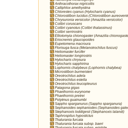
Anthracothorax nigricollis
Calliphlox amethystina
Chlorestes cyanus (Hylocharis cyanus)
Chlorostilbon lucidus (Chlorostilbon aureoventr
Chrysuronia versicolor (Amazilia versicolor)
Colibri coruscans
Colibri cyanotus (Colibri thalassinus)
Colibri serrirostris
Elliotomyia chionogaster (Amazilia chionogaste
Eriocnemis glaucopoides
Eupetomena macroura
Florisuga fusca (Melanotrochilus fuscus)
Heliomaster furcifer
Heliomaster longirostris
Hylocharis chrysura
Hylocharis sapphirina
Lophornis chalybeus (Lophornis chalybea)
Microstilbon burmeisteri
Oreotrochilus adela
Oreotrochilus estella
Oreotrochilus leucopleurus
Patagona gigas
Phaethornis eurynome
Phaethornis pretrei
Polytmus guainumbi
Sappho sparganurus (Sappho sparganura)
Sephanoides sephaniodes (Sephanoides galer
Stephanoxis loddigesii (Stephanoxis lalandi)
Taphrospilus hypostictus
Thalurania furcata
Thalurania furcata subsp. baeri
Thalurania furcata subsp. eriphile