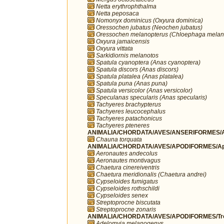
Netta erythrophthalma
Netta peposaca
Nomonyx dominicus (Oxyura dominica)
Oressochen jubatus (Neochen jubatus)
Oressochen melanopterus (Chloephaga melan
Oxyura jamaicensis
Oxyura vittata
Sarkidiornis melanotos
Spatula cyanoptera (Anas cyanoptera)
Spatula discors (Anas discors)
Spatula platalea (Anas platalea)
Spatula puna (Anas puna)
Spatula versicolor (Anas versicolor)
Speculanas specularis (Anas specularis)
Tachyeres brachypterus
Tachyeres leucocephalus
Tachyeres patachonicus
Tachyeres pteneres
ANIMALIA/CHORDATA/AVES/ANSERIFORMES/A
Chauna torquata
ANIMALIA/CHORDATA/AVES/APODIFORMES/Ap
Aeronautes andecolus
Aeronautes montivagus
Chaetura cinereiventris
Chaetura meridionalis (Chaetura andrei)
Cypseloides fumigatus
Cypseloides rothschildi
Cypseloides senex
Streptoprocne biscutata
Streptoprocne zonaris
ANIMALIA/CHORDATA/AVES/APODIFORMES/Troc
Adelomyia melanogenys