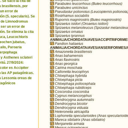
. Se sacó la cita de
Parabuteo leucorrhous (Buteo leucorrhous)
brasiliensis, por
Parabuteo unicinctus
 un error de
Pseudastur polionotus (Leucopternis polionota
Rostrhamus sociabilis
ón (S. specularis). Se
Rupornis magnirostris (Buteo magnirostris)
ta de Limnodromus
Spizaetus isidori (Oroaetus isidori)
 ser un error de
Spizaetus melanoleucus (Spizastur melanoleu
Spizaetus ornatus
ón. Se elimina la cita
Spizaetus tyrannus
uca, Leucochloris
ANIMALIA/CHORDATA/AVES/ACCIPITRIFORMES
 Neochen jubatus,
Pandion haliaetus
lis, Paroaria
ANIMALIA/CHORDATA/AVES/ANSERIFORMES/A
Amazonetta brasiliensis
Serpophaga
Anas bahamensis
 y Asthenes sclateri
Anas flavirostris
itú. 27/9/2024:
Anas georgica
Cairina moschata
icolor es Accipiter
Callonetta leucophrys
n las AP patagónicas.
Chloephaga hybrida
a Lessonia oreas de
Chloephaga picta
tagónicos
Chloephaga poliocephala
Chloephaga rubidiceps
Coscoroba coscoroba
Cygnus melancoryphus
Dendrocygna autumnalis
Dendrocygna bicolor
Dendrocygna viduata
Heteronetta atricapilla
Lophonetta specularioides (Anas specularioide
Mareca sibilatrix (Anas sibilatrix)
Merganetta armata
Mergus octosetaceus