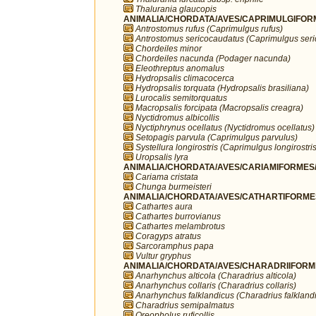
Thalurania glaucopis
ANIMALIA/CHORDATA/AVES/CAPRIMULGIFORM
Antrostomus rufus (Caprimulgus rufus)
Antrostomus sericocaudatus (Caprimulgus ser
Chordeiles minor
Chordeiles nacunda (Podager nacunda)
Eleothreptus anomalus
Hydropsalis climacocerca
Hydropsalis torquata (Hydropsalis brasiliana)
Lurocalis semitorquatus
Macropsalis forcipata (Macropsalis creagra)
Nyctidromus albicollis
Nyctiphrynus ocellatus (Nyctidromus ocellatus)
Setopagis parvula (Caprimulgus parvulus)
Systellura longirostris (Caprimulgus longirostris
Uropsalis lyra
ANIMALIA/CHORDATA/AVES/CARIAMIFORMES/
Cariama cristata
Chunga burmeisteri
ANIMALIA/CHORDATA/AVES/CATHARTIFORMES/
Cathartes aura
Cathartes burrovianus
Cathartes melambrotus
Coragyps atratus
Sarcoramphus papa
Vultur gryphus
ANIMALIA/CHORDATA/AVES/CHARADRIIFORMES
Anarhynchus alticola (Charadrius alticola)
Anarhynchus collaris (Charadrius collaris)
Anarhynchus falklandicus (Charadrius falkland
Charadrius semipalmatus
Oreopholus ruficollis