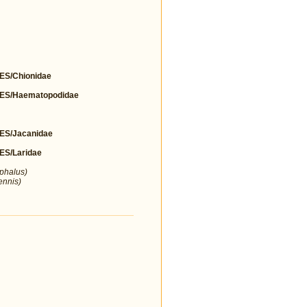
S/Chionidae
S/Haematopodidae
S/Jacanidae
S/Laridae
ephalus)
ennis)