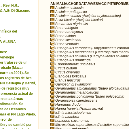
ANIMALIA/CHORDATA/AVES/ACCIPITRIFORMES/
, Rey, N.R.,
Accipiter chilensis
& A.G. Di Giacomo
Accipiter poliogaster
Accipiter striatus (Accipiter erythronemius)
Astur bicolor (Accipiter bicolor)
Busarellus nigricollis
Buteo albigula
 física del
Buteo brachyurus
Buteo nitidus
:
Buteo swainsoni
A ALSINA
Buteo ventralis
Buteogallus coronatus (Harpyhaliaetus coronat
Buteogallus meridionalis (Heterospizias meridi
nes:
Buteogallus solitarius (Harpyhaliaetus solitariu
 Penelope
Buteogallus urubitinga
or tratarse de un
Chondrohierax uncinatus
robado (Mazar
Circus buffoni
Circus cinereus
Pearman 2001). Se
Elanoides forficatus
los registros de Ara
Elanus leucurus
 PN Calilegua y Baritú,
Gampsonyx swainsonii
Geranoaetus albicaudatus (Buteo albicaudatus
e de registros muy
Geranoaetus melanoleucus
a presencia actual de
Geranoaetus polyosoma (Buteo polyosoma)
en estas áreas
Geranospiza caerulescens
nfirmación. Se
Harpagus diodon
Harpia harpyja (Harpia arpyja)
cita de Oceanites
Ictinia mississippiensis
ara el PN Lago Puelo,
Ictinia plumbea
error de
Leptodon cayanensis
Microspizias superciliosus (Accipiter supercilio
ión y se cambió por
Morphnus guianensis