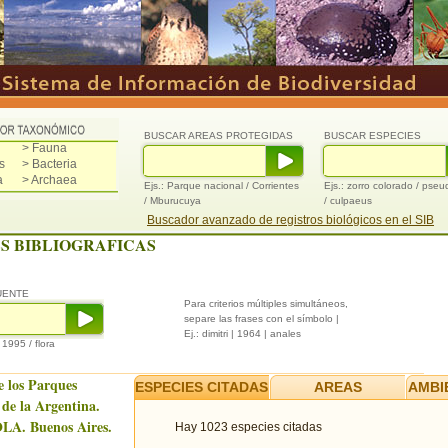
BUSCAR AREAS PROTEGIDAS
BUSCAR ESPECIES
> Fauna
s
> Bacteria
a
> Archaea
Ejs.: Parque nacional / Corrientes
Ejs.: zorro colorado / pse
/ Mburucuya
/ culpaeus
Buscador avanzado de registros biológicos en el SIB
S BIBLIOGRAFICAS
UENTE
Para criterios múltiples simultáneos,
separe las frases con el símbolo |
Ej.: dimitri | 1964 | anales
/ 1995 / flora
e los Parques
ESPECIES CITADAS
AREAS
AMBI
 de la Argentina.
LA. Buenos Aires.
Hay 1023 especies citadas