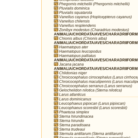
Phegornis mitchellii (Phergornis mitchellii)
Pluvialis dominica
Pluvialis squatarola
Vanellus cayanus (Hoploxypterus cayanus)
Vanellus chilensis
Vanellus resplendens
Zonibyx modestus (Charadrius modestus)
ANIMALIA/CHORDATA/AVES/CHARADRIIFORME
Chionis albus (Chionis alba)
ANIMALIA/CHORDATA/AVES/CHARADRIIFORME
Haematopus ater
Haematopus leucopodus
Haematopus palliatus
ANIMALIA/CHORDATA/AVES/CHARADRIIFORME
Jacana jacana
ANIMALIA/CHORDATA/AVES/CHARADRIIFORME
Chlidonias niger
Chroicocephalus cirrocephalus (Larus cirrhoc
Chroicocephalus maculipennis (Larus maculip
Chroicocephalus serranus (Larus serranus)
Gelochelidon nilotica (Sterna nilotica)
Larus atlanticus
Larus dominicanus
Leucophaeus pipixcan (Larus pipixcan)
Leucophaeus scoresbii (Larus scoresbii)
Phaetusa simplex
Sterna hirundinacea
Sterna hirundo
Sterna paradisaea
Sterna trudeaui
Sternula antillarum (Sterna antillarum)
Sternula superciliaris (Sterna superciliaris)