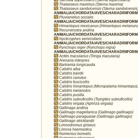
Thalasseus maximus (Sterna maxima)
Thalasseus sandvicensis (Sterna sandvicensis
ANIMALIA/CHORDATA/AVES/CHARADRIIFORMES/
Pluvianellus socialis
ANIMALIA/CHORDATA/AVES/CHARADRIIFORMES
Himantopus mexicanus (Himantopus melanuru
Recurvirostra andina
ANIMALIA/CHORDATA/AVES/CHARADRIIFORMES
Nycticryphes semicollaris
ANIMALIA/CHORDATA/AVES/CHARADRIIFORME
Rynchops niger (Rynchops nigra)
ANIMALIA/CHORDATA/AVES/CHARADRIIFORME
Actitis macularius (Tringa macularia)
Arenaria interpres
Bartramia longicauda
Calidris alba
Calidris bairdii
Calidris canutus
Calidris fuscicollis
Calidris himantopus (Micropalama himantopus
Calidris melanotos
Calidris pusilla
Calidris subruficollis (Tryngites subruficollis)
Calidris virgata (Aphriza virgata)
Gallinago andina
Gallinago magellanica (Gallinago gallinago)
Gallinago paraguaiae (Gallinago gallinago)
Gallinago stricklandii
Limnodromus griseus
Limosa haemastica
Numenius borealis
Numenius phaeopus