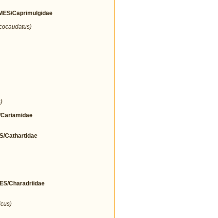
ES/Caprimulgidae
icocaudatus)
)
Cariamidae
Cathartidae
/Charadriidae
icus)