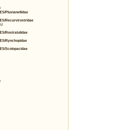
)
Pluvianellidae
/Recurvirostridae
s)
/Rostratulidae
S/Rynchopidae
S/Scolopacidae
)