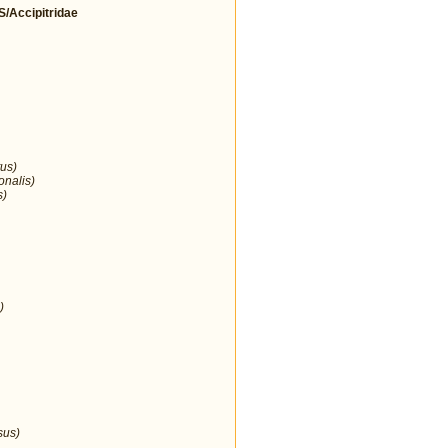
Accipitridae
us)
onalis)
s)
)
sus)