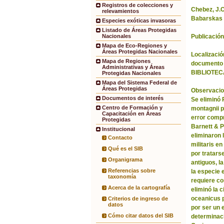
Registros de colecciones y
Chebez, J.C.
relevamientos
Babarskas 
Especies exóticas invasoras
Listado de Áreas Protegidas
Publicación
Nacionales
Mapa de Eco-Regiones y
Áreas Protegidas Nacionales
Localización
Mapa de Regiones
documento 
Administrativas y Áreas
BIBLIOTEC
Protegidas Nacionales
Mapa del Sistema Federal de
Áreas Protegidas
Observacio
Documentos de interés
Se eliminó
Centro de Formación y
montagnii p
Capacitación en Áreas
error comp
Protegidas
Barnett & 
Institucional
eliminaron 
Contacto
militaris en
Qué es el SIB
por tratars
Organigrama
antiguos, l
Referencias sobre
la especie 
taxonomía
requiere co
Acerca de la cartografía
eliminó la 
oceanicus p
Criterios de ingreso de
datos
por ser un 
Cómo citar datos del SIB
determinac