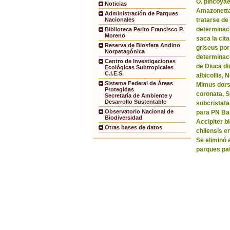
O. pincoyae
Noticias
Amazonetta 
Administración de Parques
tratarse de
Nacionales
determinaci
Biblioteca Perito Francisco P.
Moreno
saca la ci
Reserva de Biosfera Andino
griseus por
Norpatagónica
determinaci
Centro de Investigaciones
de Diuca di
Ecológicas Subtropicales
C.I.E.S.
albicollis,
Sistema Federal de Áreas
Mimus dorsa
Protegidas
coronata, 
Secretaría de Ambiente y
Desarrollo Sustentable
subcristata
Observatorio Nacional de
para PN Bar
Biodiversidad
Accipiter b
Otras bases de datos
chilensis e
Se eliminó 
parques pa