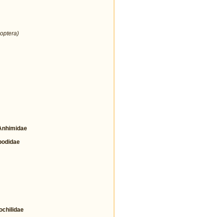
optera)
nhimidae
odidae
hilidae