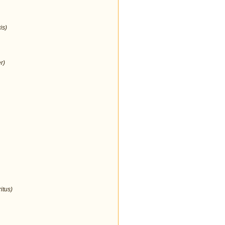
is)
r)
itus)