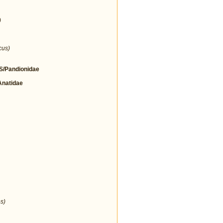
)
cus)
/Pandionidae
natidae
s)