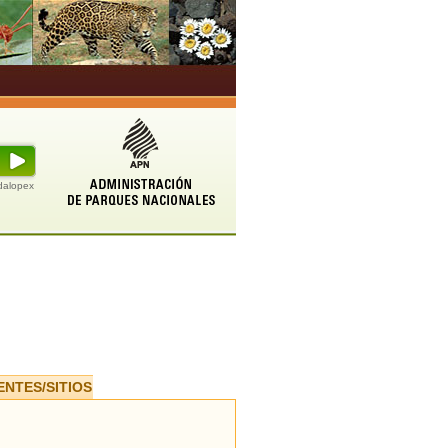
udalopex
ENTES/SITIOS