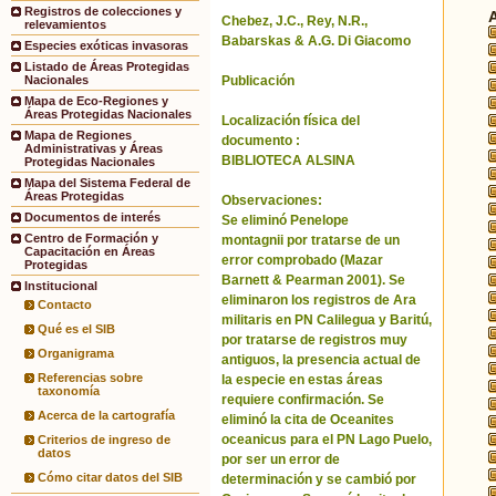
Registros de colecciones y
Chebez, J.C., Rey, N.R.,
relevamientos
Babarskas & A.G. Di Giacomo
Especies exóticas invasoras
Listado de Áreas Protegidas
Publicación
Nacionales
Mapa de Eco-Regiones y
Áreas Protegidas Nacionales
Localización física del
Mapa de Regiones
documento :
Administrativas y Áreas
BIBLIOTECA ALSINA
Protegidas Nacionales
Mapa del Sistema Federal de
Áreas Protegidas
Observaciones:
Documentos de interés
Se eliminó Penelope
Centro de Formación y
montagnii por tratarse de un
Capacitación en Áreas
error comprobado (Mazar
Protegidas
Barnett & Pearman 2001). Se
Institucional
eliminaron los registros de Ara
Contacto
militaris en PN Calilegua y Baritú,
Qué es el SIB
por tratarse de registros muy
Organigrama
antiguos, la presencia actual de
Referencias sobre
la especie en estas áreas
taxonomía
requiere confirmación. Se
Acerca de la cartografía
eliminó la cita de Oceanites
oceanicus para el PN Lago Puelo,
Criterios de ingreso de
datos
por ser un error de
Cómo citar datos del SIB
determinación y se cambió por