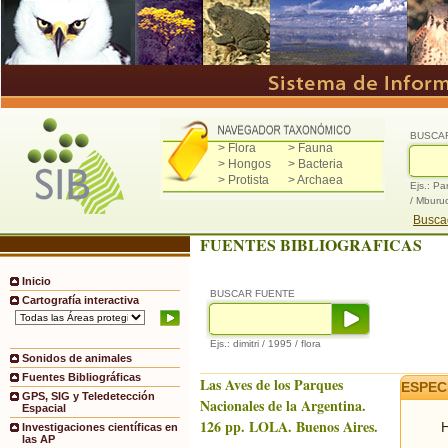
BUSCA
> Flora
> Fauna
> Hongos
> Bacteria
> Protista
> Archaea
Ejs.: Pa
/ Mburu
Buscad
FUENTES BIBLIOGRAFICAS
Inicio
BUSCAR FUENTE
Cartografía interactiva
Ejs.: dimitri / 1995 / flora
Sonidos de animales
Fuentes Bibliográficas
Las Aves de los Parques
ESPEC
GPS, SIG y Teledetección
Nacionales de la Argentina.
Espacial
126 pp. LOLA. Buenos Aires.
H
Investigaciones científicas en
las AP