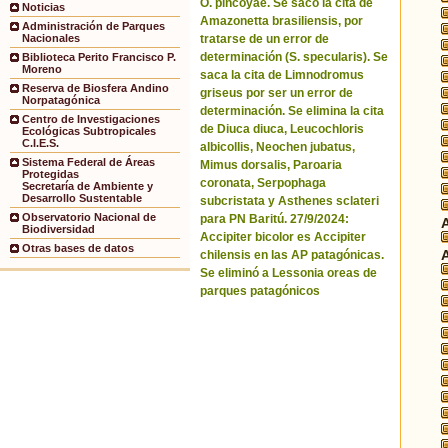
O. pincoyae. Se sacó la cita de
Noticias
Amazonetta brasiliensis, por
Administración de Parques
tratarse de un error de
Nacionales
determinación (S. specularis). Se
Biblioteca Perito Francisco P.
Moreno
saca la cita de Limnodromus
Reserva de Biosfera Andino
griseus por ser un error de
Norpatagónica
determinación. Se elimina la cita
Centro de Investigaciones
de Diuca diuca, Leucochloris
Ecológicas Subtropicales
C.I.E.S.
albicollis, Neochen jubatus,
Sistema Federal de Áreas
Mimus dorsalis, Paroaria
Protegidas
coronata, Serpophaga
Secretaría de Ambiente y
Desarrollo Sustentable
subcristata y Asthenes sclateri
Observatorio Nacional de
para PN Baritú. 27/9/2024:
Biodiversidad
Accipiter bicolor es Accipiter
Otras bases de datos
chilensis en las AP patagónicas.
Se eliminó a Lessonia oreas de
parques patagónicos