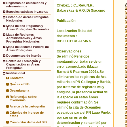
Registros de colecciones y
Chebez, J.C., Rey, N.R.,
relevamientos
Babarskas & A.G. Di Giacomo
Especies exóticas invasoras
Listado de Áreas Protegidas
Publicación
Nacionales
Mapa de Eco-Regiones y
Áreas Protegidas Nacionales
Localización física del
Mapa de Regiones
documento :
Administrativas y Áreas
BIBLIOTECA ALSINA
Protegidas Nacionales
Mapa del Sistema Federal de
Áreas Protegidas
Observaciones:
Documentos de interés
Se eliminó Penelope
Centro de Formación y
montagnii por tratarse de un
Capacitación en Áreas
error comprobado (Mazar
Protegidas
Barnett & Pearman 2001). Se
Institucional
eliminaron los registros de Ara
Contacto
militaris en PN Calilegua y Baritú,
Qué es el SIB
por tratarse de registros muy
Organigrama
antiguos, la presencia actual de
Referencias sobre
la especie en estas áreas
taxonomía
requiere confirmación. Se
Acerca de la cartografía
eliminó la cita de Oceanites
oceanicus para el PN Lago Puelo,
Criterios de ingreso de
datos
por ser un error de
Cómo citar datos del SIB
determinación y se cambió por