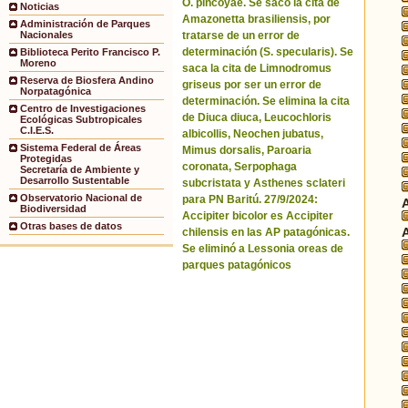
O. pincoyae. Se sacó la cita de
Noticias
Amazonetta brasiliensis, por
Administración de Parques
tratarse de un error de
Nacionales
determinación (S. specularis). Se
Biblioteca Perito Francisco P.
Moreno
saca la cita de Limnodromus
Reserva de Biosfera Andino
griseus por ser un error de
Norpatagónica
determinación. Se elimina la cita
Centro de Investigaciones
de Diuca diuca, Leucochloris
Ecológicas Subtropicales
C.I.E.S.
albicollis, Neochen jubatus,
Sistema Federal de Áreas
Mimus dorsalis, Paroaria
Protegidas
coronata, Serpophaga
Secretaría de Ambiente y
Desarrollo Sustentable
subcristata y Asthenes sclateri
Observatorio Nacional de
para PN Baritú. 27/9/2024:
Biodiversidad
Accipiter bicolor es Accipiter
Otras bases de datos
chilensis en las AP patagónicas.
Se eliminó a Lessonia oreas de
parques patagónicos