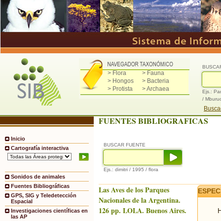
BUSCA
> Flora
> Fauna
> Hongos
> Bacteria
> Protista
> Archaea
Ejs.: Pa
/ Mburu
Buscad
FUENTES BIBLIOGRAFICAS
Inicio
BUSCAR FUENTE
Cartografía interactiva
Ejs.: dimitri / 1995 / flora
Sonidos de animales
Fuentes Bibliográficas
Las Aves de los Parques
ESPEC
GPS, SIG y Teledetección
Nacionales de la Argentina.
Espacial
126 pp. LOLA. Buenos Aires.
H
Investigaciones científicas en
las AP