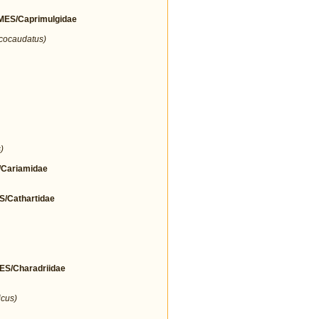
ES/Caprimulgidae
icocaudatus)
)
Cariamidae
Cathartidae
/Charadriidae
icus)