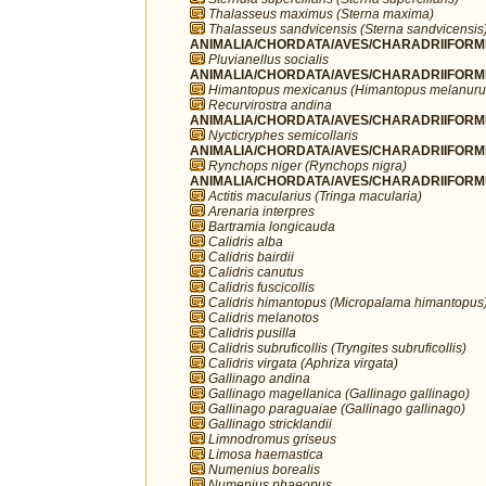
Thalasseus maximus (Sterna maxima)
Thalasseus sandvicensis (Sterna sandvicensis
ANIMALIA/CHORDATA/AVES/CHARADRIIFORMES/
Pluvianellus socialis
ANIMALIA/CHORDATA/AVES/CHARADRIIFORMES
Himantopus mexicanus (Himantopus melanuru
Recurvirostra andina
ANIMALIA/CHORDATA/AVES/CHARADRIIFORMES
Nycticryphes semicollaris
ANIMALIA/CHORDATA/AVES/CHARADRIIFORME
Rynchops niger (Rynchops nigra)
ANIMALIA/CHORDATA/AVES/CHARADRIIFORME
Actitis macularius (Tringa macularia)
Arenaria interpres
Bartramia longicauda
Calidris alba
Calidris bairdii
Calidris canutus
Calidris fuscicollis
Calidris himantopus (Micropalama himantopus
Calidris melanotos
Calidris pusilla
Calidris subruficollis (Tryngites subruficollis)
Calidris virgata (Aphriza virgata)
Gallinago andina
Gallinago magellanica (Gallinago gallinago)
Gallinago paraguaiae (Gallinago gallinago)
Gallinago stricklandii
Limnodromus griseus
Limosa haemastica
Numenius borealis
Numenius phaeopus