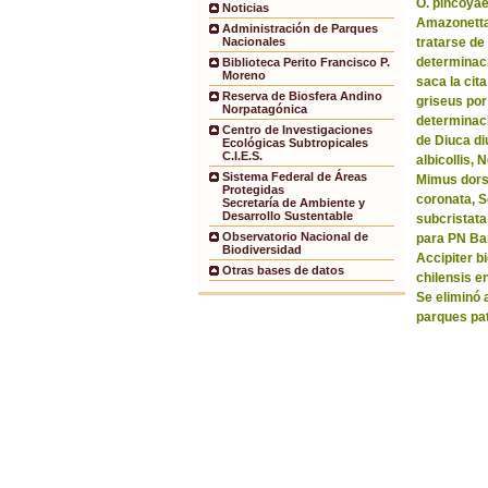
O. pincoyae
Noticias
Amazonetta 
Administración de Parques
tratarse de
Nacionales
determinaci
Biblioteca Perito Francisco P.
Moreno
saca la ci
Reserva de Biosfera Andino
griseus por
Norpatagónica
determinaci
Centro de Investigaciones
de Diuca di
Ecológicas Subtropicales
C.I.E.S.
albicollis,
Sistema Federal de Áreas
Mimus dorsa
Protegidas
coronata, 
Secretaría de Ambiente y
Desarrollo Sustentable
subcristata
Observatorio Nacional de
para PN Bar
Biodiversidad
Accipiter b
Otras bases de datos
chilensis e
Se eliminó 
parques pa