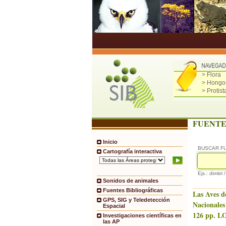
> Flora
> Hongo
> Protist
FUENTE
Inicio
BUSCAR F
Cartografía interactiva
Ejs.: dimitri 
Sonidos de animales
Fuentes Bibliográficas
Las Aves d
GPS, SIG y Teledetección
Nacionales
Espacial
126 pp. LO
Investigaciones científicas en
las AP