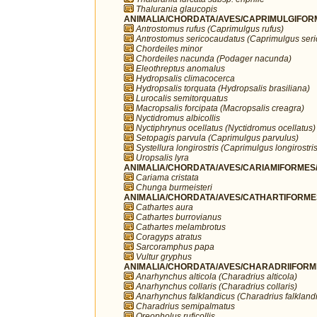
Thalurania glaucopis
ANIMALIA/CHORDATA/AVES/CAPRIMULGIFORM
Antrostomus rufus (Caprimulgus rufus)
Antrostomus sericocaudatus (Caprimulgus ser
Chordeiles minor
Chordeiles nacunda (Podager nacunda)
Eleothreptus anomalus
Hydropsalis climacocerca
Hydropsalis torquata (Hydropsalis brasiliana)
Lurocalis semitorquatus
Macropsalis forcipata (Macropsalis creagra)
Nyctidromus albicollis
Nyctiphrynus ocellatus (Nyctidromus ocellatus)
Setopagis parvula (Caprimulgus parvulus)
Systellura longirostris (Caprimulgus longirostris
Uropsalis lyra
ANIMALIA/CHORDATA/AVES/CARIAMIFORMES/
Cariama cristata
Chunga burmeisteri
ANIMALIA/CHORDATA/AVES/CATHARTIFORMES/
Cathartes aura
Cathartes burrovianus
Cathartes melambrotus
Coragyps atratus
Sarcoramphus papa
Vultur gryphus
ANIMALIA/CHORDATA/AVES/CHARADRIIFORMES
Anarhynchus alticola (Charadrius alticola)
Anarhynchus collaris (Charadrius collaris)
Anarhynchus falklandicus (Charadrius falkland
Charadrius semipalmatus
Oreopholus ruficollis