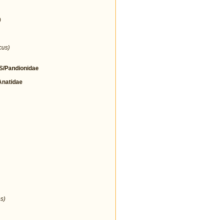
)
cus)
/Pandionidae
natidae
s)