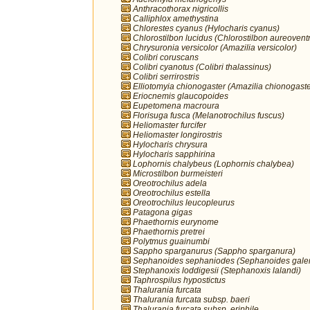
Anthracothorax nigricollis
Calliphlox amethystina
Chlorestes cyanus (Hylocharis cyanus)
Chlorostilbon lucidus (Chlorostilbon aureoventr
Chrysuronia versicolor (Amazilia versicolor)
Colibri coruscans
Colibri cyanotus (Colibri thalassinus)
Colibri serrirostris
Elliotomyia chionogaster (Amazilia chionogaste
Eriocnemis glaucopoides
Eupetomena macroura
Florisuga fusca (Melanotrochilus fuscus)
Heliomaster furcifer
Heliomaster longirostris
Hylocharis chrysura
Hylocharis sapphirina
Lophornis chalybeus (Lophornis chalybea)
Microstilbon burmeisteri
Oreotrochilus adela
Oreotrochilus estella
Oreotrochilus leucopleurus
Patagona gigas
Phaethornis eurynome
Phaethornis pretrei
Polytmus guainumbi
Sappho sparganurus (Sappho sparganura)
Sephanoides sephaniodes (Sephanoides galer
Stephanoxis loddigesii (Stephanoxis lalandi)
Taphrospilus hypostictus
Thalurania furcata
Thalurania furcata subsp. baeri
Thalurania furcata subsp. eriphile