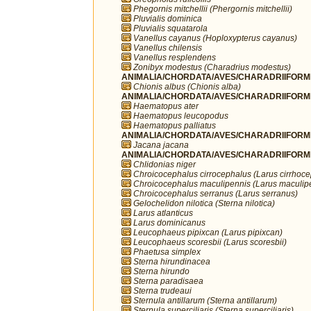
Phegornis mitchellii (Phergornis mitchellii)
Pluvialis dominica
Pluvialis squatarola
Vanellus cayanus (Hoploxypterus cayanus)
Vanellus chilensis
Vanellus resplendens
Zonibyx modestus (Charadrius modestus)
ANIMALIA/CHORDATA/AVES/CHARADRIIFORME
Chionis albus (Chionis alba)
ANIMALIA/CHORDATA/AVES/CHARADRIIFORME
Haematopus ater
Haematopus leucopodus
Haematopus palliatus
ANIMALIA/CHORDATA/AVES/CHARADRIIFORME
Jacana jacana
ANIMALIA/CHORDATA/AVES/CHARADRIIFORME
Chlidonias niger
Chroicocephalus cirrocephalus (Larus cirrhoc
Chroicocephalus maculipennis (Larus maculip
Chroicocephalus serranus (Larus serranus)
Gelochelidon nilotica (Sterna nilotica)
Larus atlanticus
Larus dominicanus
Leucophaeus pipixcan (Larus pipixcan)
Leucophaeus scoresbii (Larus scoresbii)
Phaetusa simplex
Sterna hirundinacea
Sterna hirundo
Sterna paradisaea
Sterna trudeaui
Sternula antillarum (Sterna antillarum)
Sternula superciliaris (Sterna superciliaris)