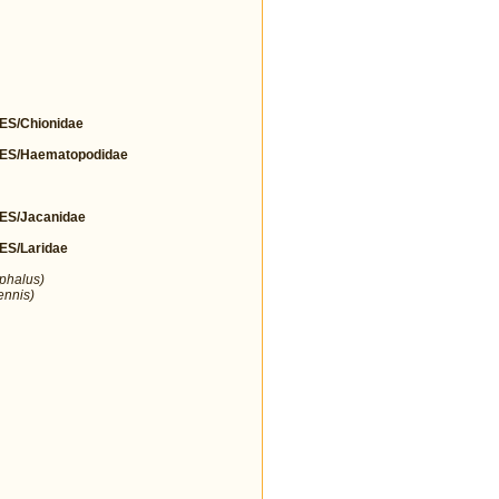
S/Chionidae
S/Haematopodidae
S/Jacanidae
S/Laridae
ephalus)
ennis)