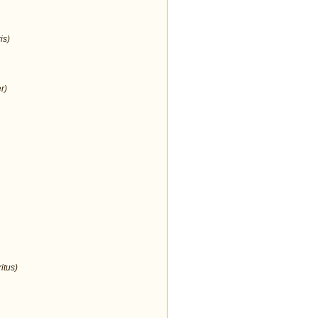
is)
r)
itus)