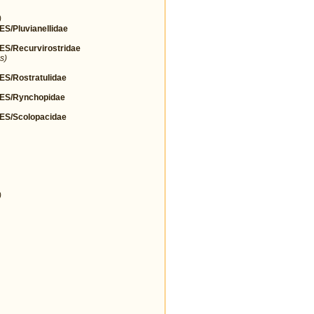
)
Pluvianellidae
/Recurvirostridae
s)
/Rostratulidae
S/Rynchopidae
S/Scolopacidae
)