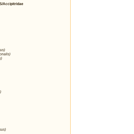
Accipitridae
us)
onalis)
s)
)
sus)