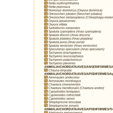
Netta erythrophthalma
Netta peposaca
Nomonyx dominicus (Oxyura dominica)
Oressochen jubatus (Neochen jubatus)
Oressochen melanopterus (Chloephaga melan
Oxyura jamaicensis
Oxyura vittata
Sarkidiornis melanotos
Spatula cyanoptera (Anas cyanoptera)
Spatula discors (Anas discors)
Spatula platalea (Anas platalea)
Spatula puna (Anas puna)
Spatula versicolor (Anas versicolor)
Speculanas specularis (Anas specularis)
Tachyeres brachypterus
Tachyeres leucocephalus
Tachyeres patachonicus
Tachyeres pteneres
ANIMALIA/CHORDATA/AVES/ANSERIFORMES/A
Chauna torquata
ANIMALIA/CHORDATA/AVES/APODIFORMES/Ap
Aeronautes andecolus
Aeronautes montivagus
Chaetura cinereiventris
Chaetura meridionalis (Chaetura andrei)
Cypseloides fumigatus
Cypseloides rothschildi
Cypseloides senex
Streptoprocne biscutata
Streptoprocne zonaris
ANIMALIA/CHORDATA/AVES/APODIFORMES/Troc
Adelomyia melanogenys