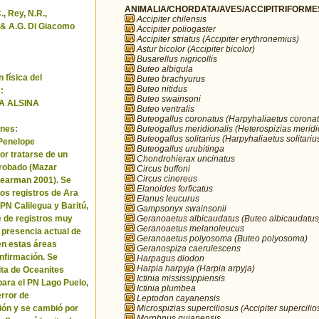
ANIMALIA/CHORDATA/AVES/ACCIPITRIFORMES/
, Rey, N.R.,
Accipiter chilensis
& A.G. Di Giacomo
Accipiter poliogaster
Accipiter striatus (Accipiter erythronemius)
Astur bicolor (Accipiter bicolor)
Busarellus nigricollis
Buteo albigula
 física del
Buteo brachyurus
Buteo nitidus
:
Buteo swainsoni
A ALSINA
Buteo ventralis
Buteogallus coronatus (Harpyhaliaetus coronat
Buteogallus meridionalis (Heterospizias meridi
nes:
Buteogallus solitarius (Harpyhaliaetus solitariu
 Penelope
Buteogallus urubitinga
or tratarse de un
Chondrohierax uncinatus
robado (Mazar
Circus buffoni
Circus cinereus
Pearman 2001). Se
Elanoides forficatus
los registros de Ara
Elanus leucurus
 PN Calilegua y Baritú,
Gampsonyx swainsonii
Geranoaetus albicaudatus (Buteo albicaudatus
e de registros muy
Geranoaetus melanoleucus
a presencia actual de
Geranoaetus polyosoma (Buteo polyosoma)
en estas áreas
Geranospiza caerulescens
nfirmación. Se
Harpagus diodon
Harpia harpyja (Harpia arpyja)
cita de Oceanites
Ictinia mississippiensis
ara el PN Lago Puelo,
Ictinia plumbea
error de
Leptodon cayanensis
Microspizias superciliosus (Accipiter supercilio
ión y se cambió por
Morphnus guianensis