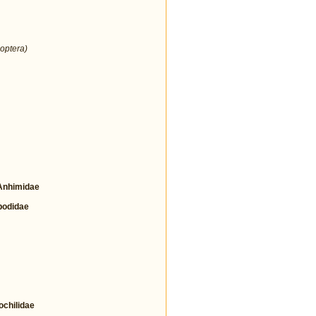
optera)
nhimidae
odidae
hilidae