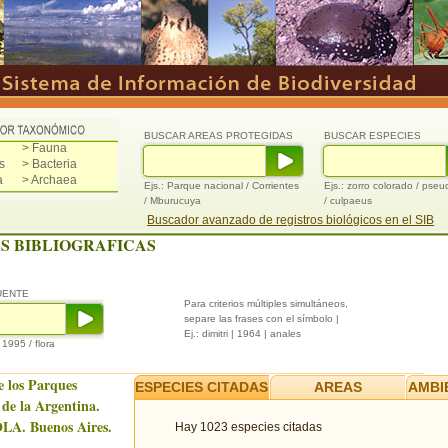
BUSCAR AREAS PROTEGIDAS
BUSCAR ESPECIES
> Fauna
s
> Bacteria
a
> Archaea
Ejs.: Parque nacional / Corrientes
Ejs.: zorro colorado / pse
/ Mburucuya
/ culpaeus
Buscador avanzado de registros biológicos en el SIB
S BIBLIOGRAFICAS
UENTE
Para criterios múltiples simultáneos,
separe las frases con el símbolo |
Ej.: dimitri | 1964 | anales
/ 1995 / flora
e los Parques
ESPECIES CITADAS
AREAS
AMBI
 de la Argentina.
LA. Buenos Aires.
Hay 1023 especies citadas