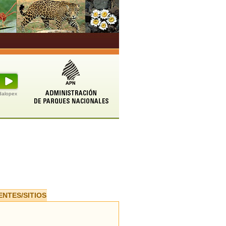
udalopex
ENTES/SITIOS