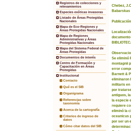
Registros de colecciones y
Chebez, J.C.
relevamientos
Babarskas 
Especies exóticas invasoras
Listado de Áreas Protegidas
Publicación
Nacionales
Mapa de Eco-Regiones y
Áreas Protegidas Nacionales
Localización
Mapa de Regiones
documento 
Administrativas y Áreas
BIBLIOTEC
Protegidas Nacionales
Mapa del Sistema Federal de
Áreas Protegidas
Observacio
Documentos de interés
Se eliminó
Centro de Formación y
montagnii p
Capacitación en Áreas
error comp
Protegidas
Barnett & 
Institucional
eliminaron 
Contacto
militaris en
Qué es el SIB
por tratars
Organigrama
antiguos, l
Referencias sobre
la especie 
taxonomía
requiere co
Acerca de la cartografía
eliminó la 
oceanicus p
Criterios de ingreso de
datos
por ser un 
Cómo citar datos del SIB
determinac