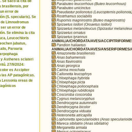
. Se sacó la cita de
Parabuteo leucorrhous (Buteo leucorrhous)
brasiliensis, por
Parabuteo unicinctus
 un error de
Pseudastur polionotus (Leucopternis polionota
Rostrhamus sociabilis
ón (S. specularis). Se
Rupornis magnirostris (Buteo magnirostris)
ta de Limnodromus
Spizaetus isidori (Oroaetus isidori)
 ser un error de
Spizaetus melanoleucus (Spizastur melanoleu
Spizaetus ornatus
ón. Se elimina la cita
Spizaetus tyrannus
uca, Leucochloris
ANIMALIA/CHORDATA/AVES/ACCIPITRIFORMES
 Neochen jubatus,
Pandion haliaetus
lis, Paroaria
ANIMALIA/CHORDATA/AVES/ANSERIFORMES/A
Amazonetta brasiliensis
Serpophaga
Anas bahamensis
 y Asthenes sclateri
Anas flavirostris
itú. 27/9/2024:
Anas georgica
Cairina moschata
icolor es Accipiter
Callonetta leucophrys
n las AP patagónicas.
Chloephaga hybrida
a Lessonia oreas de
Chloephaga picta
tagónicos
Chloephaga poliocephala
Chloephaga rubidiceps
Coscoroba coscoroba
Cygnus melancoryphus
Dendrocygna autumnalis
Dendrocygna bicolor
Dendrocygna viduata
Heteronetta atricapilla
Lophonetta specularioides (Anas specularioide
Mareca sibilatrix (Anas sibilatrix)
Merganetta armata
Mergus octosetaceus