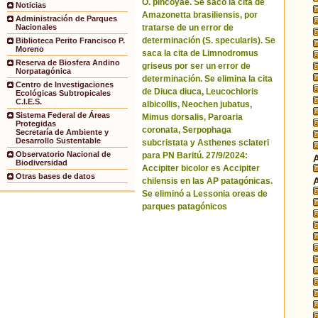
O. pincoyae. Se sacó la cita de
Noticias
Amazonetta brasiliensis, por
Administración de Parques
tratarse de un error de
Nacionales
determinación (S. specularis). Se
Biblioteca Perito Francisco P.
Moreno
saca la cita de Limnodromus
Reserva de Biosfera Andino
griseus por ser un error de
Norpatagónica
determinación. Se elimina la cita
Centro de Investigaciones
de Diuca diuca, Leucochloris
Ecológicas Subtropicales
C.I.E.S.
albicollis, Neochen jubatus,
Sistema Federal de Áreas
Mimus dorsalis, Paroaria
Protegidas
coronata, Serpophaga
Secretaría de Ambiente y
Desarrollo Sustentable
subcristata y Asthenes sclateri
Observatorio Nacional de
para PN Baritú. 27/9/2024:
Biodiversidad
Accipiter bicolor es Accipiter
Otras bases de datos
chilensis en las AP patagónicas.
Se eliminó a Lessonia oreas de
parques patagónicos