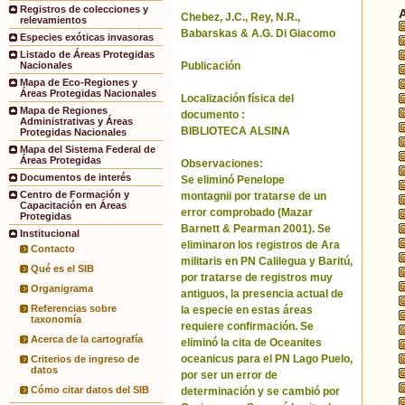
Registros de colecciones y
Chebez, J.C., Rey, N.R.,
relevamientos
Babarskas & A.G. Di Giacomo
Especies exóticas invasoras
Listado de Áreas Protegidas
Publicación
Nacionales
Mapa de Eco-Regiones y
Áreas Protegidas Nacionales
Localización física del
Mapa de Regiones
documento :
Administrativas y Áreas
BIBLIOTECA ALSINA
Protegidas Nacionales
Mapa del Sistema Federal de
Áreas Protegidas
Observaciones:
Documentos de interés
Se eliminó Penelope
Centro de Formación y
montagnii por tratarse de un
Capacitación en Áreas
error comprobado (Mazar
Protegidas
Barnett & Pearman 2001). Se
Institucional
eliminaron los registros de Ara
Contacto
militaris en PN Calilegua y Baritú,
Qué es el SIB
por tratarse de registros muy
Organigrama
antiguos, la presencia actual de
Referencias sobre
la especie en estas áreas
taxonomía
requiere confirmación. Se
Acerca de la cartografía
eliminó la cita de Oceanites
oceanicus para el PN Lago Puelo,
Criterios de ingreso de
datos
por ser un error de
Cómo citar datos del SIB
determinación y se cambió por