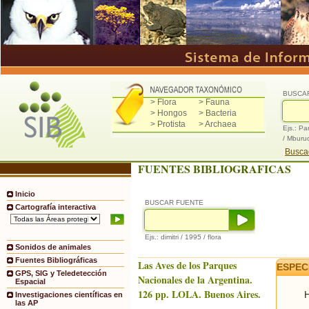
BUSCA
> Flora
> Fauna
> Hongos
> Bacteria
> Protista
> Archaea
Ejs.: Pa
/ Mburu
Buscad
FUENTES BIBLIOGRAFICAS
Inicio
BUSCAR FUENTE
Cartografía interactiva
Ejs.: dimitri / 1995 / flora
Sonidos de animales
Fuentes Bibliográficas
Las Aves de los Parques
ESPEC
GPS, SIG y Teledetección
Nacionales de la Argentina.
Espacial
126 pp. LOLA. Buenos Aires.
H
Investigaciones científicas en
las AP