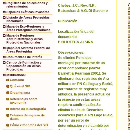
Registros de colecciones y
Chebez, J.C., Rey, N.R.,
relevamientos
Babarskas & A.G. Di Giacomo
Especies exóticas invasoras
Listado de Áreas Protegidas
Publicación
Nacionales
Mapa de Eco-Regiones y
Áreas Protegidas Nacionales
Localización física del
Mapa de Regiones
documento :
Administrativas y Áreas
BIBLIOTECA ALSINA
Protegidas Nacionales
Mapa del Sistema Federal de
Áreas Protegidas
Observaciones:
Documentos de interés
Se eliminó Penelope
Centro de Formación y
montagnii por tratarse de un
Capacitación en Áreas
error comprobado (Mazar
Protegidas
Barnett & Pearman 2001). Se
Institucional
eliminaron los registros de Ara
Contacto
militaris en PN Calilegua y Baritú,
Qué es el SIB
por tratarse de registros muy
Organigrama
antiguos, la presencia actual de
Referencias sobre
la especie en estas áreas
taxonomía
requiere confirmación. Se
Acerca de la cartografía
eliminó la cita de Oceanites
oceanicus para el PN Lago Puelo,
Criterios de ingreso de
datos
por ser un error de
Cómo citar datos del SIB
determinación y se cambió por