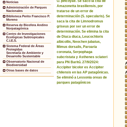
O. pincoyae. Se sacó la cita de
Noticias
Amazonetta brasiliensis, por
Administración de Parques
tratarse de un error de
Nacionales
determinación (S. specularis). Se
Biblioteca Perito Francisco P.
Moreno
saca la cita de Limnodromus
Reserva de Biosfera Andino
griseus por ser un error de
Norpatagónica
determinación. Se elimina la cita
Centro de Investigaciones
de Diuca diuca, Leucochloris
Ecológicas Subtropicales
C.I.E.S.
albicollis, Neochen jubatus,
Sistema Federal de Áreas
Mimus dorsalis, Paroaria
Protegidas
coronata, Serpophaga
Secretaría de Ambiente y
Desarrollo Sustentable
subcristata y Asthenes sclateri
Observatorio Nacional de
para PN Baritú. 27/9/2024:
Biodiversidad
Accipiter bicolor es Accipiter
Otras bases de datos
chilensis en las AP patagónicas.
Se eliminó a Lessonia oreas de
parques patagónicos