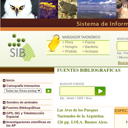
BUSCA
> Flora
> Fauna
> Hongos
> Bacteria
> Protista
> Archaea
Ejs.: Pa
/ Mburu
Buscad
FUENTES BIBLIOGRAFICAS
Inicio
BUSCAR FUENTE
Cartografía interactiva
Ejs.: dimitri / 1995 / flora
Sonidos de animales
Fuentes Bibliográficas
Las Aves de los Parques
ESPEC
GPS, SIG y Teledetección
Nacionales de la Argentina.
Espacial
126 pp. LOLA. Buenos Aires.
H
Investigaciones científicas en
las AP