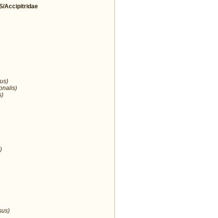
Accipitridae
us)
onalis)
s)
)
sus)