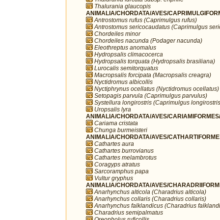
Thalurania glaucopis
ANIMALIA/CHORDATA/AVES/CAPRIMULGIFORM
Antrostomus rufus (Caprimulgus rufus)
Antrostomus sericocaudatus (Caprimulgus ser
Chordeiles minor
Chordeiles nacunda (Podager nacunda)
Eleothreptus anomalus
Hydropsalis climacocerca
Hydropsalis torquata (Hydropsalis brasiliana)
Lurocalis semitorquatus
Macropsalis forcipata (Macropsalis creagra)
Nyctidromus albicollis
Nyctiphrynus ocellatus (Nyctidromus ocellatus)
Setopagis parvula (Caprimulgus parvulus)
Systellura longirostris (Caprimulgus longirostris
Uropsalis lyra
ANIMALIA/CHORDATA/AVES/CARIAMIFORMES/
Cariama cristata
Chunga burmeisteri
ANIMALIA/CHORDATA/AVES/CATHARTIFORMES/
Cathartes aura
Cathartes burrovianus
Cathartes melambrotus
Coragyps atratus
Sarcoramphus papa
Vultur gryphus
ANIMALIA/CHORDATA/AVES/CHARADRIIFORMES
Anarhynchus alticola (Charadrius alticola)
Anarhynchus collaris (Charadrius collaris)
Anarhynchus falklandicus (Charadrius falkland
Charadrius semipalmatus
Oreopholus ruficollis