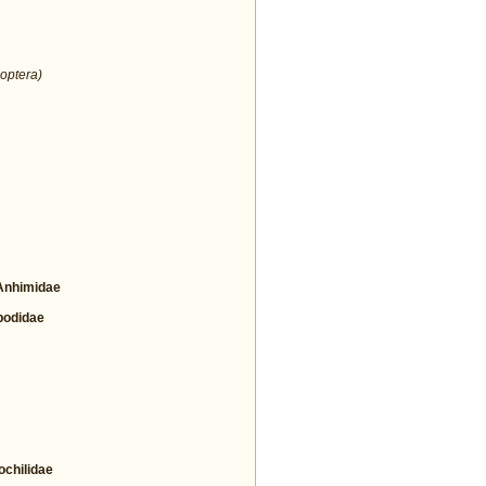
optera)
nhimidae
odidae
hilidae