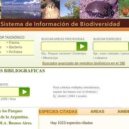
BUSCAR AREAS PROTEGIDAS
BUSCAR ESPECIES
> Fauna
s
> Bacteria
a
> Archaea
Ejs.: Parque nacional / Corrientes
Ejs.: zorro colorado / pse
/ Mburucuya
/ culpaeus
Buscador avanzado de registros biológicos en el SIB
S BIBLIOGRAFICAS
UENTE
Para criterios múltiples simultáneos,
separe las frases con el símbolo |
Ej.: dimitri | 1964 | anales
/ 1995 / flora
e los Parques
ESPECIES CITADAS
AREAS
AMBI
 de la Argentina.
LA. Buenos Aires.
Hay 1023 especies citadas