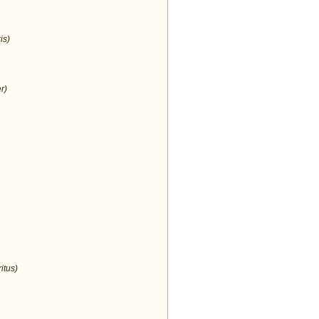
is)
r)
itus)