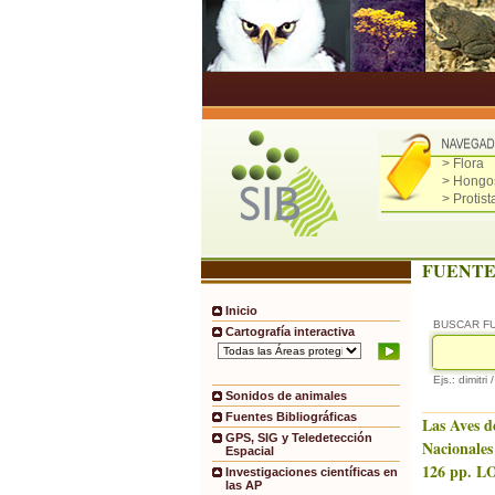
> Flora
> Hongo
> Protist
FUENTE
Inicio
BUSCAR F
Cartografía interactiva
Ejs.: dimitri 
Sonidos de animales
Fuentes Bibliográficas
Las Aves d
GPS, SIG y Teledetección
Nacionales
Espacial
126 pp. LO
Investigaciones científicas en
las AP