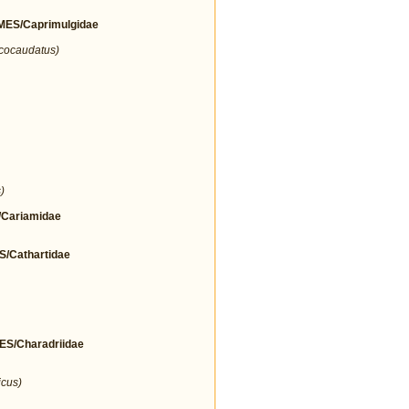
ES/Caprimulgidae
icocaudatus)
)
Cariamidae
Cathartidae
/Charadriidae
icus)