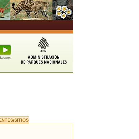
udalopex
ENTES/SITIOS