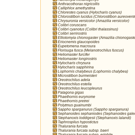
Anthracothorax nigricollis
Calliphlox amethystina
Chlorestes cyanus (Hylocharis cyanus)
Chlorostilbon lucidus (Chlorostilbon aureoventr
Chrysuronia versicolor (Amazilia versicolor)
Colibri coruscans
Colibri cyanotus (Colibri thalassinus)
Colibri serrirostris
Elliotomyia chionogaster (Amazilia chionogaste
Eriocnemis glaucopoides
Eupetomena macroura
Florisuga fusca (Melanotrochilus fuscus)
Heliomaster furcifer
Heliomaster longirostris
Hylocharis chrysura
Hylocharis sapphirina
Lophornis chalybeus (Lophornis chalybea)
Microstilbon burmeisteri
Oreotrochilus adela
Oreotrochilus estella
Oreotrochilus leucopleurus
Patagona gigas
Phaethornis eurynome
Phaethornis pretrei
Polytmus guainumbi
Sappho sparganurus (Sappho sparganura)
Sephanoides sephaniodes (Sephanoides galer
Stephanoxis loddigesii (Stephanoxis lalandi)
Taphrospilus hypostictus
Thalurania furcata
Thalurania furcata subsp. baeri
Thalurania furcata subsp. eriphile