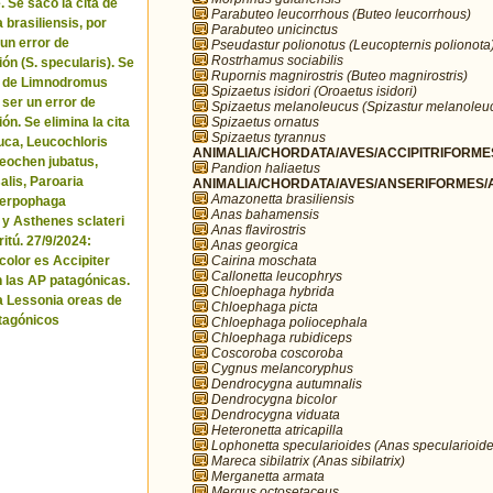
. Se sacó la cita de
Parabuteo leucorrhous (Buteo leucorrhous)
brasiliensis, por
Parabuteo unicinctus
 un error de
Pseudastur polionotus (Leucopternis polionota
Rostrhamus sociabilis
ón (S. specularis). Se
Rupornis magnirostris (Buteo magnirostris)
ta de Limnodromus
Spizaetus isidori (Oroaetus isidori)
 ser un error de
Spizaetus melanoleucus (Spizastur melanoleu
Spizaetus ornatus
ón. Se elimina la cita
Spizaetus tyrannus
uca, Leucochloris
ANIMALIA/CHORDATA/AVES/ACCIPITRIFORMES
 Neochen jubatus,
Pandion haliaetus
lis, Paroaria
ANIMALIA/CHORDATA/AVES/ANSERIFORMES/A
Amazonetta brasiliensis
Serpophaga
Anas bahamensis
 y Asthenes sclateri
Anas flavirostris
itú. 27/9/2024:
Anas georgica
Cairina moschata
icolor es Accipiter
Callonetta leucophrys
n las AP patagónicas.
Chloephaga hybrida
a Lessonia oreas de
Chloephaga picta
tagónicos
Chloephaga poliocephala
Chloephaga rubidiceps
Coscoroba coscoroba
Cygnus melancoryphus
Dendrocygna autumnalis
Dendrocygna bicolor
Dendrocygna viduata
Heteronetta atricapilla
Lophonetta specularioides (Anas specularioide
Mareca sibilatrix (Anas sibilatrix)
Merganetta armata
Mergus octosetaceus