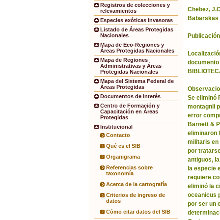
Registros de colecciones y
Chebez, J.C.
relevamientos
Babarskas 
Especies exóticas invasoras
Listado de Áreas Protegidas
Publicación
Nacionales
Mapa de Eco-Regiones y
Áreas Protegidas Nacionales
Localización
Mapa de Regiones
documento 
Administrativas y Áreas
BIBLIOTEC
Protegidas Nacionales
Mapa del Sistema Federal de
Áreas Protegidas
Observacio
Documentos de interés
Se eliminó
Centro de Formación y
montagnii p
Capacitación en Áreas
error comp
Protegidas
Barnett & 
Institucional
eliminaron 
Contacto
militaris en
Qué es el SIB
por tratars
Organigrama
antiguos, l
Referencias sobre
la especie 
taxonomía
requiere co
Acerca de la cartografía
eliminó la 
oceanicus p
Criterios de ingreso de
datos
por ser un 
Cómo citar datos del SIB
determinac