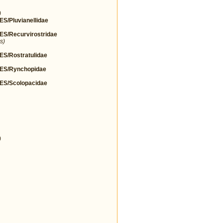
)
Pluvianellidae
/Recurvirostridae
s)
/Rostratulidae
S/Rynchopidae
S/Scolopacidae
)