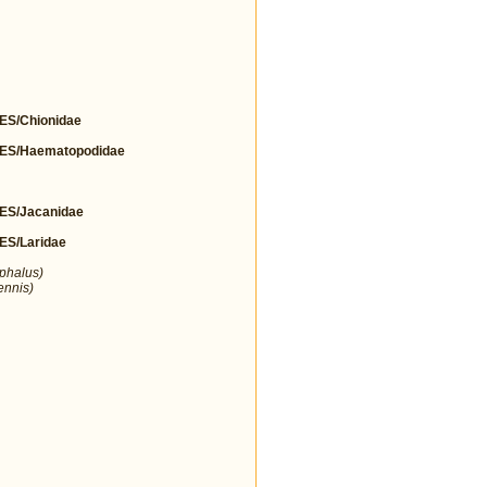
S/Chionidae
S/Haematopodidae
S/Jacanidae
S/Laridae
ephalus)
ennis)