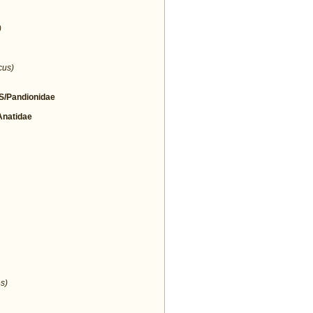
)
cus)
/Pandionidae
natidae
s)