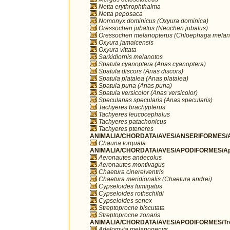
Netta erythrophthalma
Netta peposaca
Nomonyx dominicus (Oxyura dominica)
Oressochen jubatus (Neochen jubatus)
Oressochen melanopterus (Chloephaga melan
Oxyura jamaicensis
Oxyura vittata
Sarkidiornis melanotos
Spatula cyanoptera (Anas cyanoptera)
Spatula discors (Anas discors)
Spatula platalea (Anas platalea)
Spatula puna (Anas puna)
Spatula versicolor (Anas versicolor)
Speculanas specularis (Anas specularis)
Tachyeres brachypterus
Tachyeres leucocephalus
Tachyeres patachonicus
Tachyeres pteneres
ANIMALIA/CHORDATA/AVES/ANSERIFORMES/A
Chauna torquata
ANIMALIA/CHORDATA/AVES/APODIFORMES/Ap
Aeronautes andecolus
Aeronautes montivagus
Chaetura cinereiventris
Chaetura meridionalis (Chaetura andrei)
Cypseloides fumigatus
Cypseloides rothschildi
Cypseloides senex
Streptoprocne biscutata
Streptoprocne zonaris
ANIMALIA/CHORDATA/AVES/APODIFORMES/Troc
Adelomyia melanogenys