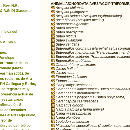
ANIMALIA/CHORDATA/AVES/ACCIPITRIFORMES/
, Rey, N.R.,
Accipiter chilensis
& A.G. Di Giacomo
Accipiter poliogaster
Accipiter striatus (Accipiter erythronemius)
Astur bicolor (Accipiter bicolor)
Busarellus nigricollis
Buteo albigula
 física del
Buteo brachyurus
Buteo nitidus
:
Buteo swainsoni
A ALSINA
Buteo ventralis
Buteogallus coronatus (Harpyhaliaetus coronat
Buteogallus meridionalis (Heterospizias meridi
nes:
Buteogallus solitarius (Harpyhaliaetus solitariu
 Penelope
Buteogallus urubitinga
or tratarse de un
Chondrohierax uncinatus
robado (Mazar
Circus buffoni
Circus cinereus
Pearman 2001). Se
Elanoides forficatus
los registros de Ara
Elanus leucurus
 PN Calilegua y Baritú,
Gampsonyx swainsonii
Geranoaetus albicaudatus (Buteo albicaudatus
e de registros muy
Geranoaetus melanoleucus
a presencia actual de
Geranoaetus polyosoma (Buteo polyosoma)
en estas áreas
Geranospiza caerulescens
nfirmación. Se
Harpagus diodon
Harpia harpyja (Harpia arpyja)
cita de Oceanites
Ictinia mississippiensis
ara el PN Lago Puelo,
Ictinia plumbea
error de
Leptodon cayanensis
Microspizias superciliosus (Accipiter supercilio
ión y se cambió por
Morphnus guianensis