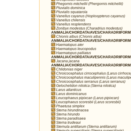
Phegornis mitchellii (Phergornis mitchellii)
Pluvialis dominica
Pluvialis squatarola
Vanellus cayanus (Hoploxypterus cayanus)
Vanellus chilensis
Vanellus resplendens
Zonibyx modestus (Charadrius modestus)
ANIMALIA/CHORDATA/AVES/CHARADRIIFORME
Chionis albus (Chionis alba)
ANIMALIA/CHORDATA/AVES/CHARADRIIFORME
Haematopus ater
Haematopus leucopodus
Haematopus palliatus
ANIMALIA/CHORDATA/AVES/CHARADRIIFORME
Jacana jacana
ANIMALIA/CHORDATA/AVES/CHARADRIIFORME
Chlidonias niger
Chroicocephalus cirrocephalus (Larus cirrhoc
Chroicocephalus maculipennis (Larus maculip
Chroicocephalus serranus (Larus serranus)
Gelochelidon nilotica (Sterna nilotica)
Larus atlanticus
Larus dominicanus
Leucophaeus pipixcan (Larus pipixcan)
Leucophaeus scoresbii (Larus scoresbii)
Phaetusa simplex
Sterna hirundinacea
Sterna hirundo
Sterna paradisaea
Sterna trudeaui
Sternula antillarum (Sterna antillarum)
Sternula superciliaris (Sterna superciliaris)