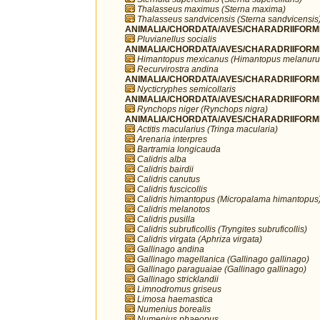
Thalasseus maximus (Sterna maxima)
Thalasseus sandvicensis (Sterna sandvicensis
ANIMALIA/CHORDATA/AVES/CHARADRIIFORMES/
Pluvianellus socialis
ANIMALIA/CHORDATA/AVES/CHARADRIIFORMES
Himantopus mexicanus (Himantopus melanuru
Recurvirostra andina
ANIMALIA/CHORDATA/AVES/CHARADRIIFORMES
Nycticryphes semicollaris
ANIMALIA/CHORDATA/AVES/CHARADRIIFORME
Rynchops niger (Rynchops nigra)
ANIMALIA/CHORDATA/AVES/CHARADRIIFORME
Actitis macularius (Tringa macularia)
Arenaria interpres
Bartramia longicauda
Calidris alba
Calidris bairdii
Calidris canutus
Calidris fuscicollis
Calidris himantopus (Micropalama himantopus
Calidris melanotos
Calidris pusilla
Calidris subruficollis (Tryngites subruficollis)
Calidris virgata (Aphriza virgata)
Gallinago andina
Gallinago magellanica (Gallinago gallinago)
Gallinago paraguaiae (Gallinago gallinago)
Gallinago stricklandii
Limnodromus griseus
Limosa haemastica
Numenius borealis
Numenius phaeopus