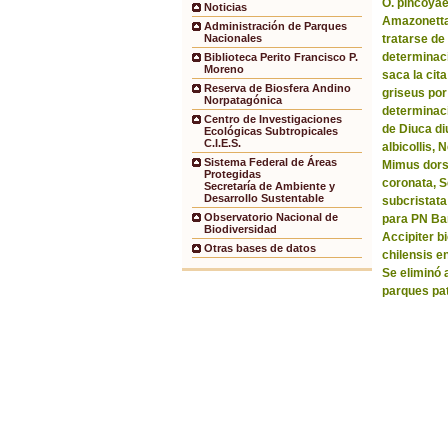
O. pincoyae
Noticias
Amazonetta 
Administración de Parques
tratarse de
Nacionales
determinaci
Biblioteca Perito Francisco P.
Moreno
saca la ci
Reserva de Biosfera Andino
griseus por
Norpatagónica
determinaci
Centro de Investigaciones
de Diuca di
Ecológicas Subtropicales
C.I.E.S.
albicollis,
Sistema Federal de Áreas
Mimus dorsa
Protegidas
coronata, 
Secretaría de Ambiente y
Desarrollo Sustentable
subcristata
Observatorio Nacional de
para PN Bar
Biodiversidad
Accipiter b
Otras bases de datos
chilensis e
Se eliminó 
parques pa