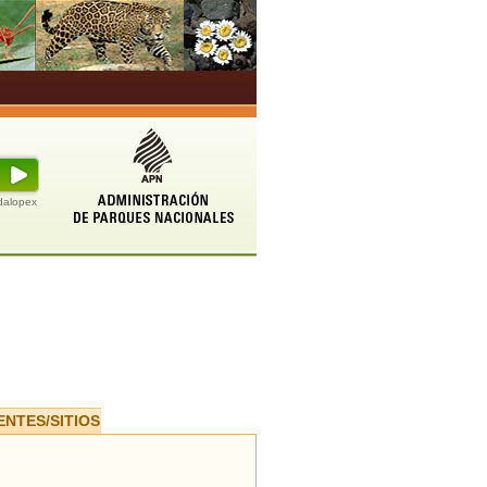
udalopex
ENTES/SITIOS