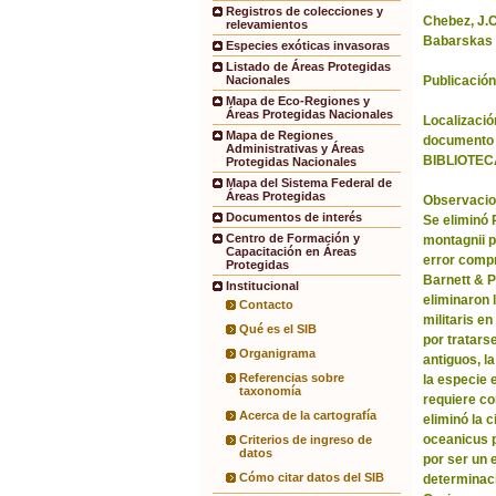
Registros de colecciones y
Chebez, J.C.
relevamientos
Babarskas 
Especies exóticas invasoras
Listado de Áreas Protegidas
Publicación
Nacionales
Mapa de Eco-Regiones y
Áreas Protegidas Nacionales
Localización
Mapa de Regiones
documento 
Administrativas y Áreas
BIBLIOTEC
Protegidas Nacionales
Mapa del Sistema Federal de
Áreas Protegidas
Observacio
Documentos de interés
Se eliminó
Centro de Formación y
montagnii p
Capacitación en Áreas
error comp
Protegidas
Barnett & 
Institucional
eliminaron 
Contacto
militaris en
Qué es el SIB
por tratars
Organigrama
antiguos, l
Referencias sobre
la especie 
taxonomía
requiere co
Acerca de la cartografía
eliminó la 
oceanicus p
Criterios de ingreso de
datos
por ser un 
Cómo citar datos del SIB
determinac