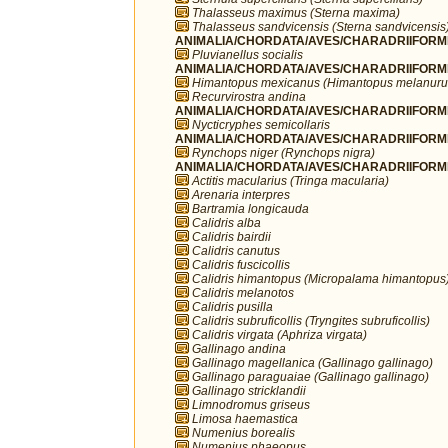
Thalasseus maximus (Sterna maxima)
Thalasseus sandvicensis (Sterna sandvicensis
ANIMALIA/CHORDATA/AVES/CHARADRIIFORMES/
Pluvianellus socialis
ANIMALIA/CHORDATA/AVES/CHARADRIIFORMES
Himantopus mexicanus (Himantopus melanuru
Recurvirostra andina
ANIMALIA/CHORDATA/AVES/CHARADRIIFORMES
Nycticryphes semicollaris
ANIMALIA/CHORDATA/AVES/CHARADRIIFORME
Rynchops niger (Rynchops nigra)
ANIMALIA/CHORDATA/AVES/CHARADRIIFORME
Actitis macularius (Tringa macularia)
Arenaria interpres
Bartramia longicauda
Calidris alba
Calidris bairdii
Calidris canutus
Calidris fuscicollis
Calidris himantopus (Micropalama himantopus
Calidris melanotos
Calidris pusilla
Calidris subruficollis (Tryngites subruficollis)
Calidris virgata (Aphriza virgata)
Gallinago andina
Gallinago magellanica (Gallinago gallinago)
Gallinago paraguaiae (Gallinago gallinago)
Gallinago stricklandii
Limnodromus griseus
Limosa haemastica
Numenius borealis
Numenius phaeopus