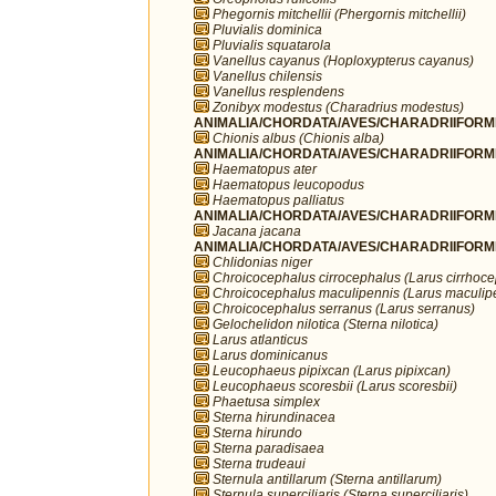
Phegornis mitchellii (Phergornis mitchellii)
Pluvialis dominica
Pluvialis squatarola
Vanellus cayanus (Hoploxypterus cayanus)
Vanellus chilensis
Vanellus resplendens
Zonibyx modestus (Charadrius modestus)
ANIMALIA/CHORDATA/AVES/CHARADRIIFORME
Chionis albus (Chionis alba)
ANIMALIA/CHORDATA/AVES/CHARADRIIFORME
Haematopus ater
Haematopus leucopodus
Haematopus palliatus
ANIMALIA/CHORDATA/AVES/CHARADRIIFORME
Jacana jacana
ANIMALIA/CHORDATA/AVES/CHARADRIIFORME
Chlidonias niger
Chroicocephalus cirrocephalus (Larus cirrhoc
Chroicocephalus maculipennis (Larus maculip
Chroicocephalus serranus (Larus serranus)
Gelochelidon nilotica (Sterna nilotica)
Larus atlanticus
Larus dominicanus
Leucophaeus pipixcan (Larus pipixcan)
Leucophaeus scoresbii (Larus scoresbii)
Phaetusa simplex
Sterna hirundinacea
Sterna hirundo
Sterna paradisaea
Sterna trudeaui
Sternula antillarum (Sterna antillarum)
Sternula superciliaris (Sterna superciliaris)