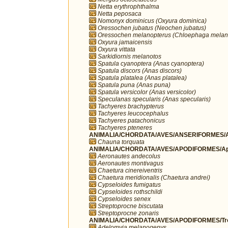
Netta erythrophthalma
Netta peposaca
Nomonyx dominicus (Oxyura dominica)
Oressochen jubatus (Neochen jubatus)
Oressochen melanopterus (Chloephaga melan
Oxyura jamaicensis
Oxyura vittata
Sarkidiornis melanotos
Spatula cyanoptera (Anas cyanoptera)
Spatula discors (Anas discors)
Spatula platalea (Anas platalea)
Spatula puna (Anas puna)
Spatula versicolor (Anas versicolor)
Speculanas specularis (Anas specularis)
Tachyeres brachypterus
Tachyeres leucocephalus
Tachyeres patachonicus
Tachyeres pteneres
ANIMALIA/CHORDATA/AVES/ANSERIFORMES/A
Chauna torquata
ANIMALIA/CHORDATA/AVES/APODIFORMES/Ap
Aeronautes andecolus
Aeronautes montivagus
Chaetura cinereiventris
Chaetura meridionalis (Chaetura andrei)
Cypseloides fumigatus
Cypseloides rothschildi
Cypseloides senex
Streptoprocne biscutata
Streptoprocne zonaris
ANIMALIA/CHORDATA/AVES/APODIFORMES/Troc
Adelomyia melanogenys