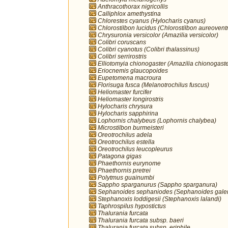
Anthracothorax nigricollis
Calliphlox amethystina
Chlorestes cyanus (Hylocharis cyanus)
Chlorostilbon lucidus (Chlorostilbon aureoventr
Chrysuronia versicolor (Amazilia versicolor)
Colibri coruscans
Colibri cyanotus (Colibri thalassinus)
Colibri serrirostris
Elliotomyia chionogaster (Amazilia chionogaste
Eriocnemis glaucopoides
Eupetomena macroura
Florisuga fusca (Melanotrochilus fuscus)
Heliomaster furcifer
Heliomaster longirostris
Hylocharis chrysura
Hylocharis sapphirina
Lophornis chalybeus (Lophornis chalybea)
Microstilbon burmeisteri
Oreotrochilus adela
Oreotrochilus estella
Oreotrochilus leucopleurus
Patagona gigas
Phaethornis eurynome
Phaethornis pretrei
Polytmus guainumbi
Sappho sparganurus (Sappho sparganura)
Sephanoides sephaniodes (Sephanoides galer
Stephanoxis loddigesii (Stephanoxis lalandi)
Taphrospilus hypostictus
Thalurania furcata
Thalurania furcata subsp. baeri
Thalurania furcata subsp. eriphile