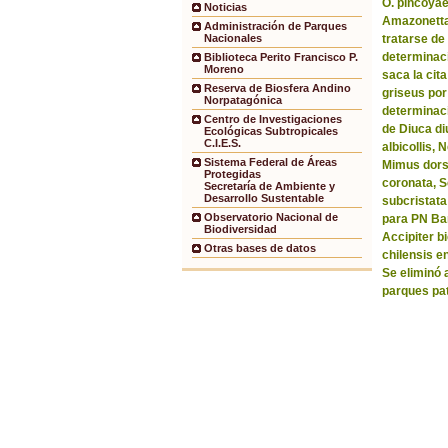
O. pincoyae
Noticias
Amazonetta 
Administración de Parques
tratarse de
Nacionales
determinaci
Biblioteca Perito Francisco P.
Moreno
saca la ci
Reserva de Biosfera Andino
griseus por
Norpatagónica
determinaci
Centro de Investigaciones
de Diuca di
Ecológicas Subtropicales
C.I.E.S.
albicollis,
Sistema Federal de Áreas
Mimus dorsa
Protegidas
coronata, 
Secretaría de Ambiente y
Desarrollo Sustentable
subcristata
Observatorio Nacional de
para PN Bar
Biodiversidad
Accipiter b
Otras bases de datos
chilensis e
Se eliminó 
parques pa