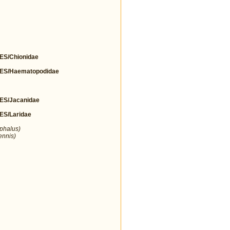
S/Chionidae
S/Haematopodidae
S/Jacanidae
S/Laridae
ephalus)
ennis)