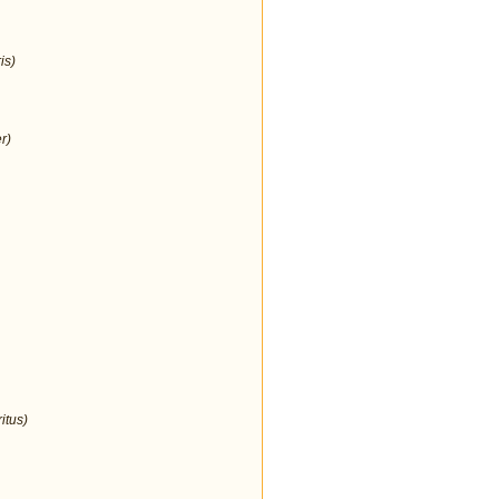
is)
r)
itus)