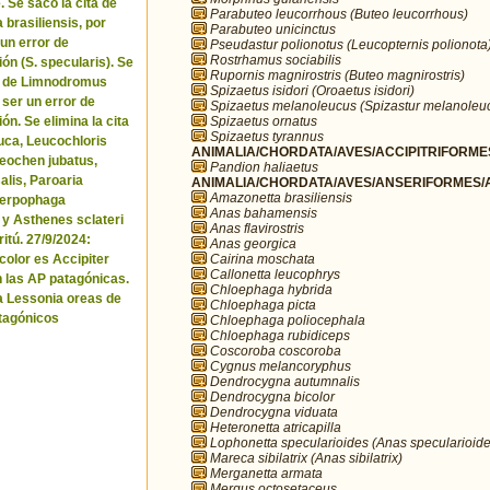
. Se sacó la cita de
Parabuteo leucorrhous (Buteo leucorrhous)
brasiliensis, por
Parabuteo unicinctus
 un error de
Pseudastur polionotus (Leucopternis polionota
Rostrhamus sociabilis
ón (S. specularis). Se
Rupornis magnirostris (Buteo magnirostris)
ta de Limnodromus
Spizaetus isidori (Oroaetus isidori)
 ser un error de
Spizaetus melanoleucus (Spizastur melanoleu
Spizaetus ornatus
ón. Se elimina la cita
Spizaetus tyrannus
uca, Leucochloris
ANIMALIA/CHORDATA/AVES/ACCIPITRIFORMES
 Neochen jubatus,
Pandion haliaetus
lis, Paroaria
ANIMALIA/CHORDATA/AVES/ANSERIFORMES/A
Amazonetta brasiliensis
Serpophaga
Anas bahamensis
 y Asthenes sclateri
Anas flavirostris
itú. 27/9/2024:
Anas georgica
Cairina moschata
icolor es Accipiter
Callonetta leucophrys
n las AP patagónicas.
Chloephaga hybrida
a Lessonia oreas de
Chloephaga picta
tagónicos
Chloephaga poliocephala
Chloephaga rubidiceps
Coscoroba coscoroba
Cygnus melancoryphus
Dendrocygna autumnalis
Dendrocygna bicolor
Dendrocygna viduata
Heteronetta atricapilla
Lophonetta specularioides (Anas specularioide
Mareca sibilatrix (Anas sibilatrix)
Merganetta armata
Mergus octosetaceus