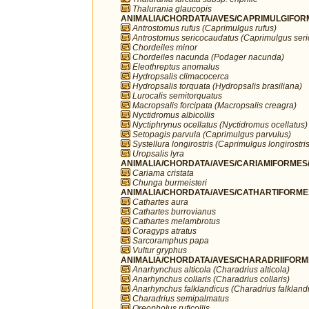
Thalurania glaucopis
ANIMALIA/CHORDATA/AVES/CAPRIMULGIFORM
Antrostomus rufus (Caprimulgus rufus)
Antrostomus sericocaudatus (Caprimulgus ser
Chordeiles minor
Chordeiles nacunda (Podager nacunda)
Eleothreptus anomalus
Hydropsalis climacocerca
Hydropsalis torquata (Hydropsalis brasiliana)
Lurocalis semitorquatus
Macropsalis forcipata (Macropsalis creagra)
Nyctidromus albicollis
Nyctiphrynus ocellatus (Nyctidromus ocellatus)
Setopagis parvula (Caprimulgus parvulus)
Systellura longirostris (Caprimulgus longirostris
Uropsalis lyra
ANIMALIA/CHORDATA/AVES/CARIAMIFORMES/
Cariama cristata
Chunga burmeisteri
ANIMALIA/CHORDATA/AVES/CATHARTIFORMES/
Cathartes aura
Cathartes burrovianus
Cathartes melambrotus
Coragyps atratus
Sarcoramphus papa
Vultur gryphus
ANIMALIA/CHORDATA/AVES/CHARADRIIFORMES
Anarhynchus alticola (Charadrius alticola)
Anarhynchus collaris (Charadrius collaris)
Anarhynchus falklandicus (Charadrius falkland
Charadrius semipalmatus
Oreopholus ruficollis