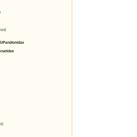
)
cus)
/Pandionidae
natidae
s)