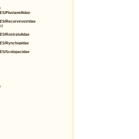
)
Pluvianellidae
/Recurvirostridae
s)
/Rostratulidae
S/Rynchopidae
S/Scolopacidae
)