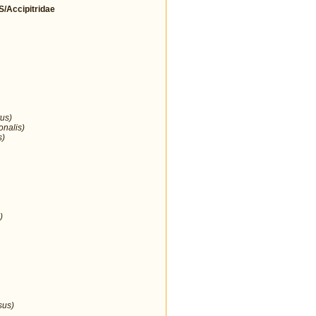
Accipitridae
us)
onalis)
s)
)
sus)