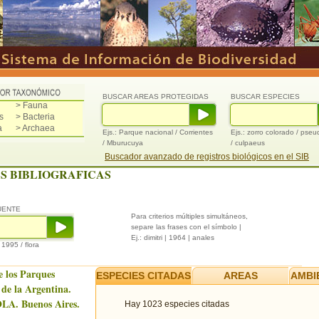
BUSCAR AREAS PROTEGIDAS
BUSCAR ESPECIES
> Fauna
s
> Bacteria
a
> Archaea
Ejs.: Parque nacional / Corrientes
Ejs.: zorro colorado / pse
/ Mburucuya
/ culpaeus
Buscador avanzado de registros biológicos en el SIB
S BIBLIOGRAFICAS
UENTE
Para criterios múltiples simultáneos,
separe las frases con el símbolo |
Ej.: dimitri | 1964 | anales
/ 1995 / flora
e los Parques
ESPECIES CITADAS
AREAS
AMBI
 de la Argentina.
LA. Buenos Aires.
Hay 1023 especies citadas