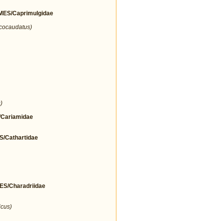
ES/Caprimulgidae
icocaudatus)
)
Cariamidae
Cathartidae
/Charadriidae
icus)