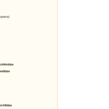
optera)
nhimidae
odidae
hilidae