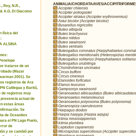
ANIMALIA/CHORDATA/AVES/ACCIPITRIFORMES/
, Rey, N.R.,
Accipiter chilensis
& A.G. Di Giacomo
Accipiter poliogaster
Accipiter striatus (Accipiter erythronemius)
Astur bicolor (Accipiter bicolor)
Busarellus nigricollis
Buteo albigula
 física del
Buteo brachyurus
Buteo nitidus
:
Buteo swainsoni
A ALSINA
Buteo ventralis
Buteogallus coronatus (Harpyhaliaetus coronat
Buteogallus meridionalis (Heterospizias meridi
nes:
Buteogallus solitarius (Harpyhaliaetus solitariu
 Penelope
Buteogallus urubitinga
or tratarse de un
Chondrohierax uncinatus
robado (Mazar
Circus buffoni
Circus cinereus
Pearman 2001). Se
Elanoides forficatus
los registros de Ara
Elanus leucurus
 PN Calilegua y Baritú,
Gampsonyx swainsonii
Geranoaetus albicaudatus (Buteo albicaudatus
e de registros muy
Geranoaetus melanoleucus
a presencia actual de
Geranoaetus polyosoma (Buteo polyosoma)
en estas áreas
Geranospiza caerulescens
nfirmación. Se
Harpagus diodon
Harpia harpyja (Harpia arpyja)
cita de Oceanites
Ictinia mississippiensis
ara el PN Lago Puelo,
Ictinia plumbea
error de
Leptodon cayanensis
Microspizias superciliosus (Accipiter supercilio
ión y se cambió por
Morphnus guianensis