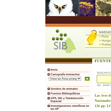
> Flora
> Hongo
> Protist
FUENTE
Inicio
BUSCAR F
Cartografía interactiva
Ejs.: dimitri 
Sonidos de animales
Fuentes Bibliográficas
Las Aves d
GPS, SIG y Teledetección
Nacionales
Espacial
126 pp. LO
Investigaciones científicas en
las AP