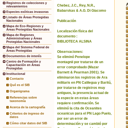
Registros de colecciones y
Chebez, J.C., Rey, N.R.,
relevamientos
Babarskas & A.G. Di Giacomo
Especies exóticas invasoras
Listado de Áreas Protegidas
Publicación
Nacionales
Mapa de Eco-Regiones y
Áreas Protegidas Nacionales
Localización física del
Mapa de Regiones
documento :
Administrativas y Áreas
BIBLIOTECA ALSINA
Protegidas Nacionales
Mapa del Sistema Federal de
Áreas Protegidas
Observaciones:
Documentos de interés
Se eliminó Penelope
Centro de Formación y
montagnii por tratarse de un
Capacitación en Áreas
error comprobado (Mazar
Protegidas
Barnett & Pearman 2001). Se
Institucional
eliminaron los registros de Ara
Contacto
militaris en PN Calilegua y Baritú,
Qué es el SIB
por tratarse de registros muy
Organigrama
antiguos, la presencia actual de
Referencias sobre
la especie en estas áreas
taxonomía
requiere confirmación. Se
Acerca de la cartografía
eliminó la cita de Oceanites
oceanicus para el PN Lago Puelo,
Criterios de ingreso de
datos
por ser un error de
Cómo citar datos del SIB
determinación y se cambió por