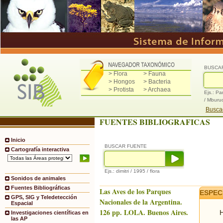
BUSCA
> Flora
> Fauna
> Hongos
> Bacteria
> Protista
> Archaea
Ejs.: Pa
/ Mburu
Buscad
FUENTES BIBLIOGRAFICAS
Inicio
BUSCAR FUENTE
Cartografía interactiva
Ejs.: dimitri / 1995 / flora
Sonidos de animales
Fuentes Bibliográficas
Las Aves de los Parques
ESPEC
GPS, SIG y Teledetección
Nacionales de la Argentina.
Espacial
126 pp. LOLA. Buenos Aires.
H
Investigaciones científicas en
las AP