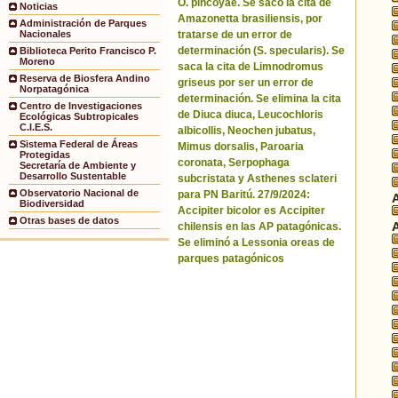
O. pincoyae. Se sacó la cita de
Noticias
Amazonetta brasiliensis, por
Administración de Parques
tratarse de un error de
Nacionales
determinación (S. specularis). Se
Biblioteca Perito Francisco P.
Moreno
saca la cita de Limnodromus
Reserva de Biosfera Andino
griseus por ser un error de
Norpatagónica
determinación. Se elimina la cita
Centro de Investigaciones
de Diuca diuca, Leucochloris
Ecológicas Subtropicales
C.I.E.S.
albicollis, Neochen jubatus,
Sistema Federal de Áreas
Mimus dorsalis, Paroaria
Protegidas
coronata, Serpophaga
Secretaría de Ambiente y
Desarrollo Sustentable
subcristata y Asthenes sclateri
Observatorio Nacional de
para PN Baritú. 27/9/2024:
Biodiversidad
Accipiter bicolor es Accipiter
Otras bases de datos
chilensis en las AP patagónicas.
Se eliminó a Lessonia oreas de
parques patagónicos