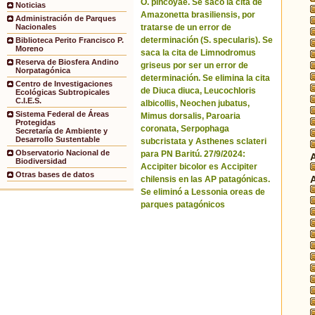
O. pincoyae. Se sacó la cita de
Noticias
Amazonetta brasiliensis, por
Administración de Parques
tratarse de un error de
Nacionales
determinación (S. specularis). Se
Biblioteca Perito Francisco P.
Moreno
saca la cita de Limnodromus
Reserva de Biosfera Andino
griseus por ser un error de
Norpatagónica
determinación. Se elimina la cita
Centro de Investigaciones
de Diuca diuca, Leucochloris
Ecológicas Subtropicales
C.I.E.S.
albicollis, Neochen jubatus,
Sistema Federal de Áreas
Mimus dorsalis, Paroaria
Protegidas
coronata, Serpophaga
Secretaría de Ambiente y
Desarrollo Sustentable
subcristata y Asthenes sclateri
Observatorio Nacional de
para PN Baritú. 27/9/2024:
Biodiversidad
Accipiter bicolor es Accipiter
Otras bases de datos
chilensis en las AP patagónicas.
Se eliminó a Lessonia oreas de
parques patagónicos