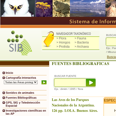
BUSCA
> Flora
> Fauna
> Hongos
> Bacteria
> Protista
> Archaea
Ejs.: Pa
/ Mburu
Buscad
FUENTES BIBLIOGRAFICAS
Inicio
BUSCAR FUENTE
Cartografía interactiva
Ejs.: dimitri / 1995 / flora
Sonidos de animales
Fuentes Bibliográficas
Las Aves de los Parques
ESPEC
GPS, SIG y Teledetección
Nacionales de la Argentina.
Espacial
126 pp. LOLA. Buenos Aires.
H
Investigaciones científicas en
las AP