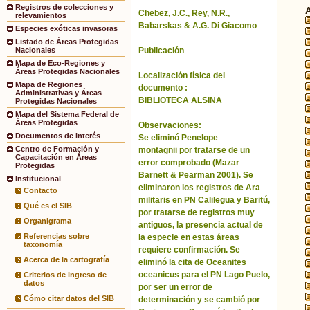
Registros de colecciones y
Chebez, J.C., Rey, N.R.,
relevamientos
Babarskas & A.G. Di Giacomo
Especies exóticas invasoras
Listado de Áreas Protegidas
Publicación
Nacionales
Mapa de Eco-Regiones y
Áreas Protegidas Nacionales
Localización física del
Mapa de Regiones
documento :
Administrativas y Áreas
BIBLIOTECA ALSINA
Protegidas Nacionales
Mapa del Sistema Federal de
Áreas Protegidas
Observaciones:
Documentos de interés
Se eliminó Penelope
Centro de Formación y
montagnii por tratarse de un
Capacitación en Áreas
error comprobado (Mazar
Protegidas
Barnett & Pearman 2001). Se
Institucional
eliminaron los registros de Ara
Contacto
militaris en PN Calilegua y Baritú,
Qué es el SIB
por tratarse de registros muy
Organigrama
antiguos, la presencia actual de
Referencias sobre
la especie en estas áreas
taxonomía
requiere confirmación. Se
Acerca de la cartografía
eliminó la cita de Oceanites
oceanicus para el PN Lago Puelo,
Criterios de ingreso de
datos
por ser un error de
Cómo citar datos del SIB
determinación y se cambió por