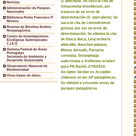
O. pincoyae. Se sacó la cita de
Noticias
Amazonetta brasiliensis, por
Administración de Parques
tratarse de un error de
Nacionales
determinación (S. specularis). Se
Biblioteca Perito Francisco P.
Moreno
saca la cita de Limnodromus
Reserva de Biosfera Andino
griseus por ser un error de
Norpatagónica
determinación. Se elimina la cita
Centro de Investigaciones
de Diuca diuca, Leucochloris
Ecológicas Subtropicales
C.I.E.S.
albicollis, Neochen jubatus,
Sistema Federal de Áreas
Mimus dorsalis, Paroaria
Protegidas
coronata, Serpophaga
Secretaría de Ambiente y
Desarrollo Sustentable
subcristata y Asthenes sclateri
Observatorio Nacional de
para PN Baritú. 27/9/2024:
Biodiversidad
Accipiter bicolor es Accipiter
Otras bases de datos
chilensis en las AP patagónicas.
Se eliminó a Lessonia oreas de
parques patagónicos