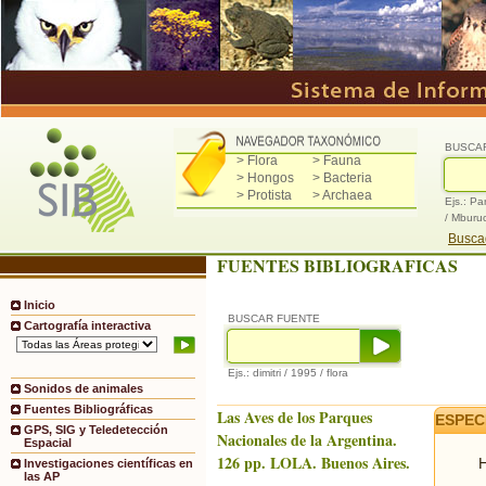
BUSCA
> Flora
> Fauna
> Hongos
> Bacteria
> Protista
> Archaea
Ejs.: Pa
/ Mburu
Buscad
FUENTES BIBLIOGRAFICAS
Inicio
BUSCAR FUENTE
Cartografía interactiva
Ejs.: dimitri / 1995 / flora
Sonidos de animales
Fuentes Bibliográficas
Las Aves de los Parques
ESPEC
GPS, SIG y Teledetección
Nacionales de la Argentina.
Espacial
126 pp. LOLA. Buenos Aires.
H
Investigaciones científicas en
las AP