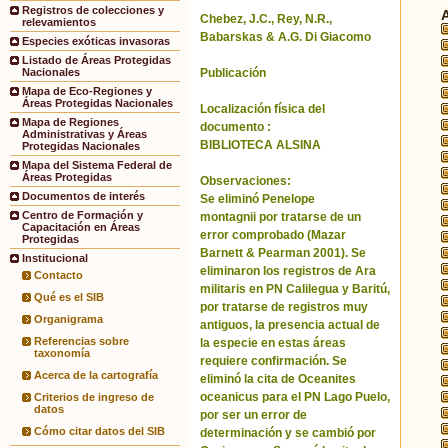
Registros de colecciones y
Chebez, J.C., Rey, N.R.,
relevamientos
Babarskas & A.G. Di Giacomo
Especies exóticas invasoras
Listado de Áreas Protegidas
Publicación
Nacionales
Mapa de Eco-Regiones y
Áreas Protegidas Nacionales
Localización física del
Mapa de Regiones
documento :
Administrativas y Áreas
BIBLIOTECA ALSINA
Protegidas Nacionales
Mapa del Sistema Federal de
Áreas Protegidas
Observaciones:
Documentos de interés
Se eliminó Penelope
Centro de Formación y
montagnii por tratarse de un
Capacitación en Áreas
error comprobado (Mazar
Protegidas
Barnett & Pearman 2001). Se
Institucional
eliminaron los registros de Ara
Contacto
militaris en PN Calilegua y Baritú,
Qué es el SIB
por tratarse de registros muy
Organigrama
antiguos, la presencia actual de
Referencias sobre
la especie en estas áreas
taxonomía
requiere confirmación. Se
Acerca de la cartografía
eliminó la cita de Oceanites
oceanicus para el PN Lago Puelo,
Criterios de ingreso de
datos
por ser un error de
Cómo citar datos del SIB
determinación y se cambió por