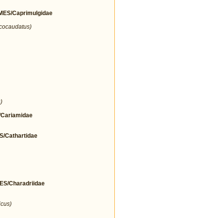
ES/Caprimulgidae
icocaudatus)
)
Cariamidae
Cathartidae
/Charadriidae
icus)