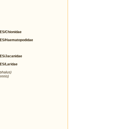
S/Chionidae
S/Haematopodidae
S/Jacanidae
S/Laridae
ephalus)
ennis)