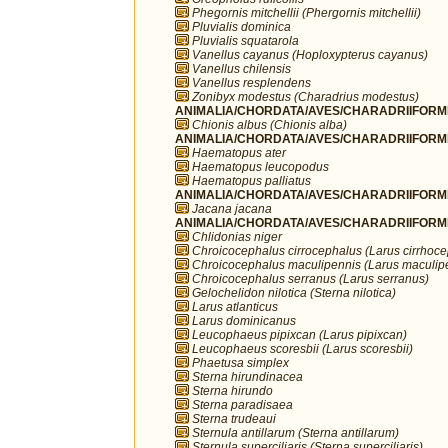
Phegornis mitchellii (Phergornis mitchellii)
Pluvialis dominica
Pluvialis squatarola
Vanellus cayanus (Hoploxypterus cayanus)
Vanellus chilensis
Vanellus resplendens
Zonibyx modestus (Charadrius modestus)
ANIMALIA/CHORDATA/AVES/CHARADRIIFORME
Chionis albus (Chionis alba)
ANIMALIA/CHORDATA/AVES/CHARADRIIFORME
Haematopus ater
Haematopus leucopodus
Haematopus palliatus
ANIMALIA/CHORDATA/AVES/CHARADRIIFORME
Jacana jacana
ANIMALIA/CHORDATA/AVES/CHARADRIIFORME
Chlidonias niger
Chroicocephalus cirrocephalus (Larus cirrhoc
Chroicocephalus maculipennis (Larus maculip
Chroicocephalus serranus (Larus serranus)
Gelochelidon nilotica (Sterna nilotica)
Larus atlanticus
Larus dominicanus
Leucophaeus pipixcan (Larus pipixcan)
Leucophaeus scoresbii (Larus scoresbii)
Phaetusa simplex
Sterna hirundinacea
Sterna hirundo
Sterna paradisaea
Sterna trudeaui
Sternula antillarum (Sterna antillarum)
Sternula superciliaris (Sterna superciliaris)