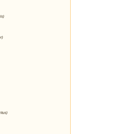
is)
r)
itus)