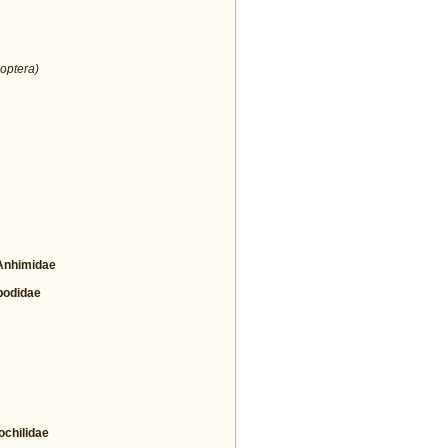
optera)
nhimidae
odidae
hilidae