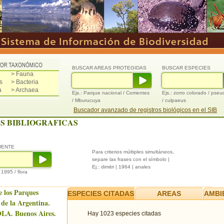
BUSCAR AREAS PROTEGIDAS
BUSCAR ESPECIES
> Fauna
s
> Bacteria
a
> Archaea
Ejs.: Parque nacional / Corrientes
Ejs.: zorro colorado / pse
/ Mburucuya
/ culpaeus
Buscador avanzado de registros biológicos en el SIB
S BIBLIOGRAFICAS
UENTE
Para criterios múltiples simultáneos,
separe las frases con el símbolo |
Ej.: dimitri | 1964 | anales
/ 1995 / flora
e los Parques
ESPECIES CITADAS
AREAS
AMBI
 de la Argentina.
LA. Buenos Aires.
Hay 1023 especies citadas