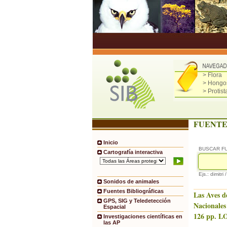
> Flora
> Hongo
> Protist
FUENTE
Inicio
BUSCAR F
Cartografía interactiva
Ejs.: dimitri 
Sonidos de animales
Fuentes Bibliográficas
Las Aves d
GPS, SIG y Teledetección
Nacionales
Espacial
126 pp. LO
Investigaciones científicas en
las AP