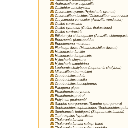
Anthracothorax nigricollis
Calliphlox amethystina
Chlorestes cyanus (Hylocharis cyanus)
Chlorostilbon lucidus (Chlorostilbon aureoventr
Chrysuronia versicolor (Amazilia versicolor)
Colibri coruscans
Colibri cyanotus (Colibri thalassinus)
Colibri serrirostris
Elliotomyia chionogaster (Amazilia chionogaste
Eriocnemis glaucopoides
Eupetomena macroura
Florisuga fusca (Melanotrochilus fuscus)
Heliomaster furcifer
Heliomaster longirostris
Hylocharis chrysura
Hylocharis sapphirina
Lophornis chalybeus (Lophornis chalybea)
Microstilbon burmeisteri
Oreotrochilus adela
Oreotrochilus estella
Oreotrochilus leucopleurus
Patagona gigas
Phaethornis eurynome
Phaethornis pretrei
Polytmus guainumbi
Sappho sparganurus (Sappho sparganura)
Sephanoides sephaniodes (Sephanoides galer
Stephanoxis loddigesii (Stephanoxis lalandi)
Taphrospilus hypostictus
Thalurania furcata
Thalurania furcata subsp. baeri
Thalurania furcata subsp. eriphile