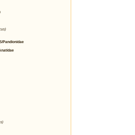
)
cus)
/Pandionidae
natidae
s)