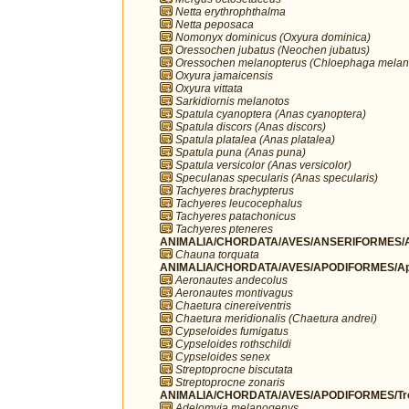
Netta erythrophthalma
Netta peposaca
Nomonyx dominicus (Oxyura dominica)
Oressochen jubatus (Neochen jubatus)
Oressochen melanopterus (Chloephaga melan
Oxyura jamaicensis
Oxyura vittata
Sarkidiornis melanotos
Spatula cyanoptera (Anas cyanoptera)
Spatula discors (Anas discors)
Spatula platalea (Anas platalea)
Spatula puna (Anas puna)
Spatula versicolor (Anas versicolor)
Speculanas specularis (Anas specularis)
Tachyeres brachypterus
Tachyeres leucocephalus
Tachyeres patachonicus
Tachyeres pteneres
ANIMALIA/CHORDATA/AVES/ANSERIFORMES/A
Chauna torquata
ANIMALIA/CHORDATA/AVES/APODIFORMES/Ap
Aeronautes andecolus
Aeronautes montivagus
Chaetura cinereiventris
Chaetura meridionalis (Chaetura andrei)
Cypseloides fumigatus
Cypseloides rothschildi
Cypseloides senex
Streptoprocne biscutata
Streptoprocne zonaris
ANIMALIA/CHORDATA/AVES/APODIFORMES/Troc
Adelomyia melanogenys