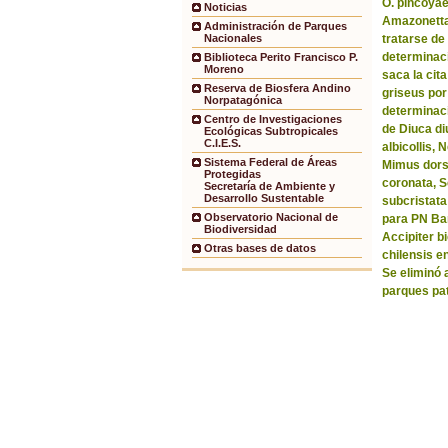
O. pincoyae
Noticias
Amazonetta 
Administración de Parques
tratarse de
Nacionales
determinaci
Biblioteca Perito Francisco P.
Moreno
saca la ci
Reserva de Biosfera Andino
griseus por
Norpatagónica
determinaci
Centro de Investigaciones
de Diuca di
Ecológicas Subtropicales
C.I.E.S.
albicollis,
Sistema Federal de Áreas
Mimus dorsa
Protegidas
coronata, 
Secretaría de Ambiente y
Desarrollo Sustentable
subcristata
Observatorio Nacional de
para PN Bar
Biodiversidad
Accipiter b
Otras bases de datos
chilensis e
Se eliminó 
parques pa