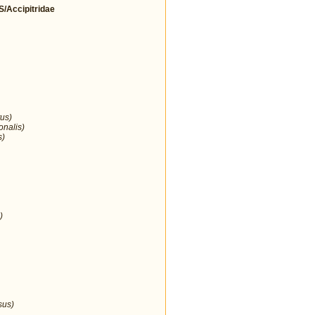
Accipitridae
us)
onalis)
s)
)
sus)