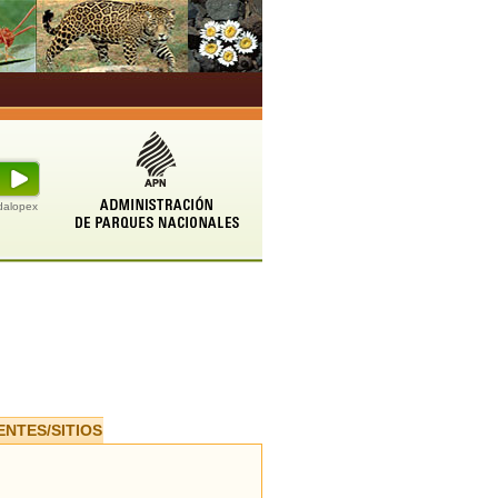
udalopex
ENTES/SITIOS