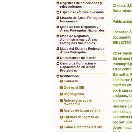
Registros de colecciones y
Chebez, J.C.
relevamientos
Babarskas 
Especies exóticas invasoras
Listado de Áreas Protegidas
Publicación
Nacionales
Mapa de Eco-Regiones y
Áreas Protegidas Nacionales
Localización
Mapa de Regiones
documento 
Administrativas y Áreas
BIBLIOTEC
Protegidas Nacionales
Mapa del Sistema Federal de
Áreas Protegidas
Observacio
Documentos de interés
Se eliminó
Centro de Formación y
montagnii p
Capacitación en Áreas
error comp
Protegidas
Barnett & 
Institucional
eliminaron 
Contacto
militaris en
Qué es el SIB
por tratars
Organigrama
antiguos, l
Referencias sobre
la especie 
taxonomía
requiere co
Acerca de la cartografía
eliminó la 
oceanicus p
Criterios de ingreso de
datos
por ser un 
Cómo citar datos del SIB
determinac