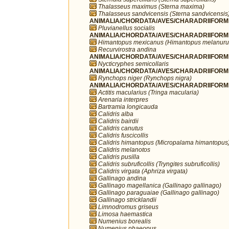
Thalasseus maximus (Sterna maxima)
Thalasseus sandvicensis (Sterna sandvicensis
ANIMALIA/CHORDATA/AVES/CHARADRIIFORMES/
Pluvianellus socialis
ANIMALIA/CHORDATA/AVES/CHARADRIIFORMES
Himantopus mexicanus (Himantopus melanuru
Recurvirostra andina
ANIMALIA/CHORDATA/AVES/CHARADRIIFORMES
Nycticryphes semicollaris
ANIMALIA/CHORDATA/AVES/CHARADRIIFORME
Rynchops niger (Rynchops nigra)
ANIMALIA/CHORDATA/AVES/CHARADRIIFORME
Actitis macularius (Tringa macularia)
Arenaria interpres
Bartramia longicauda
Calidris alba
Calidris bairdii
Calidris canutus
Calidris fuscicollis
Calidris himantopus (Micropalama himantopus
Calidris melanotos
Calidris pusilla
Calidris subruficollis (Tryngites subruficollis)
Calidris virgata (Aphriza virgata)
Gallinago andina
Gallinago magellanica (Gallinago gallinago)
Gallinago paraguaiae (Gallinago gallinago)
Gallinago stricklandii
Limnodromus griseus
Limosa haemastica
Numenius borealis
Numenius phaeopus