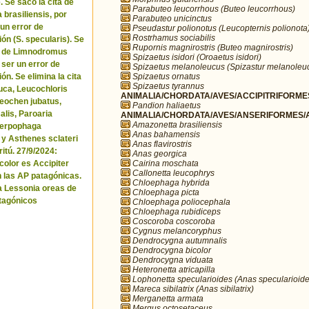
. Se sacó la cita de
Parabuteo leucorrhous (Buteo leucorrhous)
brasiliensis, por
Parabuteo unicinctus
 un error de
Pseudastur polionotus (Leucopternis polionota
Rostrhamus sociabilis
ón (S. specularis). Se
Rupornis magnirostris (Buteo magnirostris)
ta de Limnodromus
Spizaetus isidori (Oroaetus isidori)
 ser un error de
Spizaetus melanoleucus (Spizastur melanoleu
Spizaetus ornatus
ón. Se elimina la cita
Spizaetus tyrannus
uca, Leucochloris
ANIMALIA/CHORDATA/AVES/ACCIPITRIFORMES
 Neochen jubatus,
Pandion haliaetus
lis, Paroaria
ANIMALIA/CHORDATA/AVES/ANSERIFORMES/A
Amazonetta brasiliensis
Serpophaga
Anas bahamensis
 y Asthenes sclateri
Anas flavirostris
itú. 27/9/2024:
Anas georgica
Cairina moschata
icolor es Accipiter
Callonetta leucophrys
n las AP patagónicas.
Chloephaga hybrida
a Lessonia oreas de
Chloephaga picta
tagónicos
Chloephaga poliocephala
Chloephaga rubidiceps
Coscoroba coscoroba
Cygnus melancoryphus
Dendrocygna autumnalis
Dendrocygna bicolor
Dendrocygna viduata
Heteronetta atricapilla
Lophonetta specularioides (Anas specularioide
Mareca sibilatrix (Anas sibilatrix)
Merganetta armata
Mergus octosetaceus