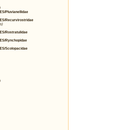
)
Pluvianellidae
/Recurvirostridae
s)
/Rostratulidae
S/Rynchopidae
S/Scolopacidae
)