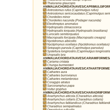
Thalurania glaucopis
ANIMALIA/CHORDATA/AVES/CAPRIMULGIFORM
Antrostomus rufus (Caprimulgus rufus)
Antrostomus sericocaudatus (Caprimulgus ser
Chordeiles minor
Chordeiles nacunda (Podager nacunda)
Eleothreptus anomalus
Hydropsalis climacocerca
Hydropsalis torquata (Hydropsalis brasiliana)
Lurocalis semitorquatus
Macropsalis forcipata (Macropsalis creagra)
Nyctidromus albicollis
Nyctiphrynus ocellatus (Nyctidromus ocellatus)
Setopagis parvula (Caprimulgus parvulus)
Systellura longirostris (Caprimulgus longirostris
Uropsalis lyra
ANIMALIA/CHORDATA/AVES/CARIAMIFORMES/
Cariama cristata
Chunga burmeisteri
ANIMALIA/CHORDATA/AVES/CATHARTIFORMES/
Cathartes aura
Cathartes burrovianus
Cathartes melambrotus
Coragyps atratus
Sarcoramphus papa
Vultur gryphus
ANIMALIA/CHORDATA/AVES/CHARADRIIFORMES
Anarhynchus alticola (Charadrius alticola)
Anarhynchus collaris (Charadrius collaris)
Anarhynchus falklandicus (Charadrius falkland
Charadrius semipalmatus
Oreopholus ruficollis