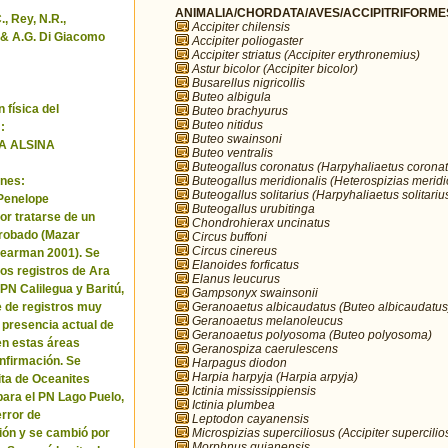
ANIMALIA/CHORDATA/AVES/ACCIPITRIFORMES/
, Rey, N.R.,
Accipiter chilensis
& A.G. Di Giacomo
Accipiter poliogaster
Accipiter striatus (Accipiter erythronemius)
Astur bicolor (Accipiter bicolor)
Busarellus nigricollis
Buteo albigula
 física del
Buteo brachyurus
Buteo nitidus
:
Buteo swainsoni
A ALSINA
Buteo ventralis
Buteogallus coronatus (Harpyhaliaetus coronat
Buteogallus meridionalis (Heterospizias meridi
nes:
Buteogallus solitarius (Harpyhaliaetus solitariu
 Penelope
Buteogallus urubitinga
or tratarse de un
Chondrohierax uncinatus
robado (Mazar
Circus buffoni
Circus cinereus
Pearman 2001). Se
Elanoides forficatus
los registros de Ara
Elanus leucurus
 PN Calilegua y Baritú,
Gampsonyx swainsonii
Geranoaetus albicaudatus (Buteo albicaudatus
e de registros muy
Geranoaetus melanoleucus
a presencia actual de
Geranoaetus polyosoma (Buteo polyosoma)
en estas áreas
Geranospiza caerulescens
nfirmación. Se
Harpagus diodon
Harpia harpyja (Harpia arpyja)
cita de Oceanites
Ictinia mississippiensis
ara el PN Lago Puelo,
Ictinia plumbea
error de
Leptodon cayanensis
Microspizias superciliosus (Accipiter supercilio
ión y se cambió por
Morphnus guianensis