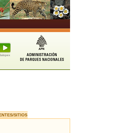
udalopex
ENTES/SITIOS