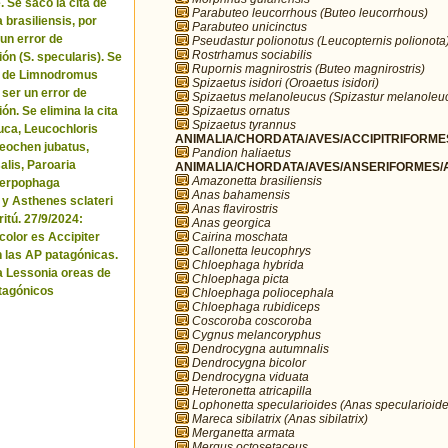
. Se sacó la cita de
Parabuteo leucorrhous (Buteo leucorrhous)
brasiliensis, por
Parabuteo unicinctus
 un error de
Pseudastur polionotus (Leucopternis polionota
Rostrhamus sociabilis
ón (S. specularis). Se
Rupornis magnirostris (Buteo magnirostris)
ta de Limnodromus
Spizaetus isidori (Oroaetus isidori)
 ser un error de
Spizaetus melanoleucus (Spizastur melanoleu
Spizaetus ornatus
ón. Se elimina la cita
Spizaetus tyrannus
uca, Leucochloris
ANIMALIA/CHORDATA/AVES/ACCIPITRIFORMES
 Neochen jubatus,
Pandion haliaetus
lis, Paroaria
ANIMALIA/CHORDATA/AVES/ANSERIFORMES/A
Amazonetta brasiliensis
Serpophaga
Anas bahamensis
 y Asthenes sclateri
Anas flavirostris
itú. 27/9/2024:
Anas georgica
Cairina moschata
icolor es Accipiter
Callonetta leucophrys
n las AP patagónicas.
Chloephaga hybrida
a Lessonia oreas de
Chloephaga picta
tagónicos
Chloephaga poliocephala
Chloephaga rubidiceps
Coscoroba coscoroba
Cygnus melancoryphus
Dendrocygna autumnalis
Dendrocygna bicolor
Dendrocygna viduata
Heteronetta atricapilla
Lophonetta specularioides (Anas specularioide
Mareca sibilatrix (Anas sibilatrix)
Merganetta armata
Mergus octosetaceus