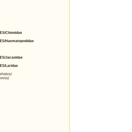
S/Chionidae
S/Haematopodidae
S/Jacanidae
S/Laridae
ephalus)
ennis)