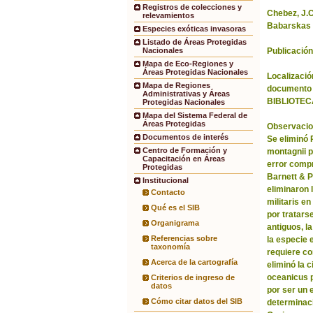
Registros de colecciones y
Chebez, J.C.
relevamientos
Babarskas 
Especies exóticas invasoras
Listado de Áreas Protegidas
Publicación
Nacionales
Mapa de Eco-Regiones y
Áreas Protegidas Nacionales
Localización
Mapa de Regiones
documento 
Administrativas y Áreas
BIBLIOTEC
Protegidas Nacionales
Mapa del Sistema Federal de
Áreas Protegidas
Observacio
Documentos de interés
Se eliminó
Centro de Formación y
montagnii p
Capacitación en Áreas
error comp
Protegidas
Barnett & 
Institucional
eliminaron 
Contacto
militaris en
Qué es el SIB
por tratars
Organigrama
antiguos, l
Referencias sobre
la especie 
taxonomía
requiere co
Acerca de la cartografía
eliminó la 
oceanicus p
Criterios de ingreso de
datos
por ser un 
Cómo citar datos del SIB
determinac