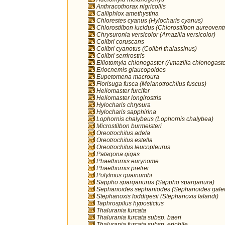
Anthracothorax nigricollis
Calliphlox amethystina
Chlorestes cyanus (Hylocharis cyanus)
Chlorostilbon lucidus (Chlorostilbon aureoventr
Chrysuronia versicolor (Amazilia versicolor)
Colibri coruscans
Colibri cyanotus (Colibri thalassinus)
Colibri serrirostris
Elliotomyia chionogaster (Amazilia chionogaste
Eriocnemis glaucopoides
Eupetomena macroura
Florisuga fusca (Melanotrochilus fuscus)
Heliomaster furcifer
Heliomaster longirostris
Hylocharis chrysura
Hylocharis sapphirina
Lophornis chalybeus (Lophornis chalybea)
Microstilbon burmeisteri
Oreotrochilus adela
Oreotrochilus estella
Oreotrochilus leucopleurus
Patagona gigas
Phaethornis eurynome
Phaethornis pretrei
Polytmus guainumbi
Sappho sparganurus (Sappho sparganura)
Sephanoides sephaniodes (Sephanoides galer
Stephanoxis loddigesii (Stephanoxis lalandi)
Taphrospilus hypostictus
Thalurania furcata
Thalurania furcata subsp. baeri
Thalurania furcata subsp. eriphile