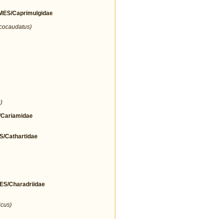
ES/Caprimulgidae
icocaudatus)
)
Cariamidae
Cathartidae
/Charadriidae
icus)