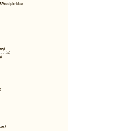
Accipitridae
us)
onalis)
s)
)
sus)