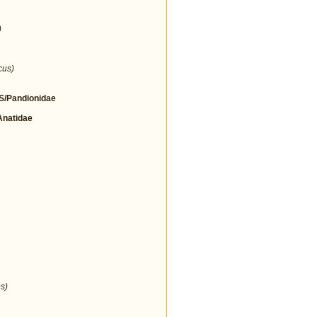
)
cus)
/Pandionidae
natidae
s)