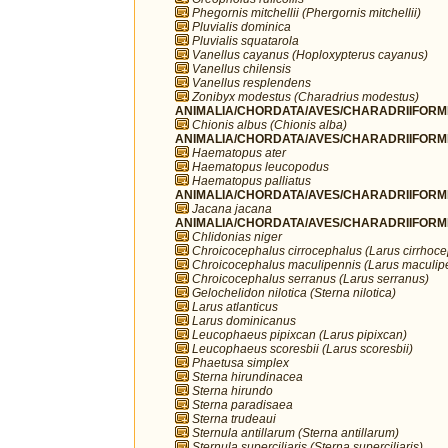
Phegornis mitchellii (Phergornis mitchellii)
Pluvialis dominica
Pluvialis squatarola
Vanellus cayanus (Hoploxypterus cayanus)
Vanellus chilensis
Vanellus resplendens
Zonibyx modestus (Charadrius modestus)
ANIMALIA/CHORDATA/AVES/CHARADRIIFORME
Chionis albus (Chionis alba)
ANIMALIA/CHORDATA/AVES/CHARADRIIFORME
Haematopus ater
Haematopus leucopodus
Haematopus palliatus
ANIMALIA/CHORDATA/AVES/CHARADRIIFORME
Jacana jacana
ANIMALIA/CHORDATA/AVES/CHARADRIIFORME
Chlidonias niger
Chroicocephalus cirrocephalus (Larus cirrhoc
Chroicocephalus maculipennis (Larus maculip
Chroicocephalus serranus (Larus serranus)
Gelochelidon nilotica (Sterna nilotica)
Larus atlanticus
Larus dominicanus
Leucophaeus pipixcan (Larus pipixcan)
Leucophaeus scoresbii (Larus scoresbii)
Phaetusa simplex
Sterna hirundinacea
Sterna hirundo
Sterna paradisaea
Sterna trudeaui
Sternula antillarum (Sterna antillarum)
Sternula superciliaris (Sterna superciliaris)