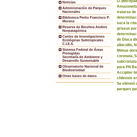
O. pincoyae
Noticias
Amazonetta 
Administración de Parques
tratarse de
Nacionales
determinaci
Biblioteca Perito Francisco P.
Moreno
saca la ci
Reserva de Biosfera Andino
griseus por
Norpatagónica
determinaci
Centro de Investigaciones
de Diuca di
Ecológicas Subtropicales
C.I.E.S.
albicollis,
Sistema Federal de Áreas
Mimus dorsa
Protegidas
coronata, 
Secretaría de Ambiente y
Desarrollo Sustentable
subcristata
Observatorio Nacional de
para PN Bar
Biodiversidad
Accipiter b
Otras bases de datos
chilensis e
Se eliminó 
parques pa