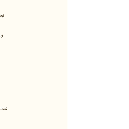
is)
r)
itus)