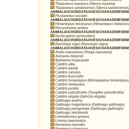
Thalasseus maximus (Sterna maxima)
Thalasseus sandvicensis (Sterna sandvicensis
ANIMALIA/CHORDATA/AVES/CHARADRIIFORMES/
Pluvianellus socialis
ANIMALIA/CHORDATA/AVES/CHARADRIIFORMES
Himantopus mexicanus (Himantopus melanuru
Recurvirostra andina
ANIMALIA/CHORDATA/AVES/CHARADRIIFORMES
Nycticryphes semicollaris
ANIMALIA/CHORDATA/AVES/CHARADRIIFORME
Rynchops niger (Rynchops nigra)
ANIMALIA/CHORDATA/AVES/CHARADRIIFORME
Actitis macularius (Tringa macularia)
Arenaria interpres
Bartramia longicauda
Calidris alba
Calidris bairdii
Calidris canutus
Calidris fuscicollis
Calidris himantopus (Micropalama himantopus
Calidris melanotos
Calidris pusilla
Calidris subruficollis (Tryngites subruficollis)
Calidris virgata (Aphriza virgata)
Gallinago andina
Gallinago magellanica (Gallinago gallinago)
Gallinago paraguaiae (Gallinago gallinago)
Gallinago stricklandii
Limnodromus griseus
Limosa haemastica
Numenius borealis
Numenius phaeopus