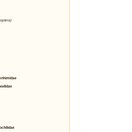
optera)
nhimidae
odidae
hilidae