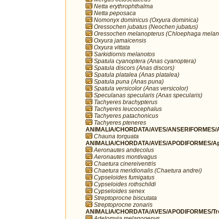
Netta erythrophthalma
Netta peposaca
Nomonyx dominicus (Oxyura dominica)
Oressochen jubatus (Neochen jubatus)
Oressochen melanopterus (Chloephaga melan
Oxyura jamaicensis
Oxyura vittata
Sarkidiornis melanotos
Spatula cyanoptera (Anas cyanoptera)
Spatula discors (Anas discors)
Spatula platalea (Anas platalea)
Spatula puna (Anas puna)
Spatula versicolor (Anas versicolor)
Speculanas specularis (Anas specularis)
Tachyeres brachypterus
Tachyeres leucocephalus
Tachyeres patachonicus
Tachyeres pteneres
ANIMALIA/CHORDATA/AVES/ANSERIFORMES/A
Chauna torquata
ANIMALIA/CHORDATA/AVES/APODIFORMES/Ap
Aeronautes andecolus
Aeronautes montivagus
Chaetura cinereiventris
Chaetura meridionalis (Chaetura andrei)
Cypseloides fumigatus
Cypseloides rothschildi
Cypseloides senex
Streptoprocne biscutata
Streptoprocne zonaris
ANIMALIA/CHORDATA/AVES/APODIFORMES/Troc
Adelomyia melanogenys