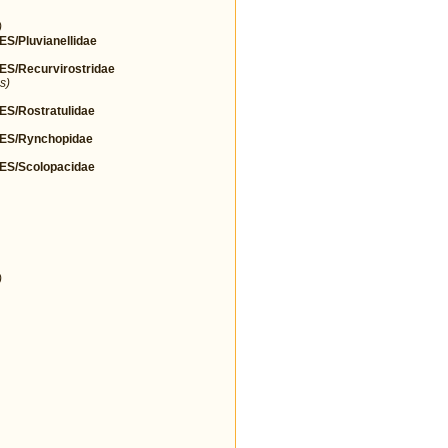
)
Pluvianellidae
/Recurvirostridae
s)
/Rostratulidae
S/Rynchopidae
S/Scolopacidae
)