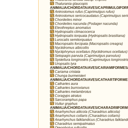
Thalurania glaucopis
ANIMALIA/CHORDATA/AVES/CAPRIMULGIFORM
Antrostomus rufus (Caprimulgus rufus)
Antrostomus sericocaudatus (Caprimulgus ser
Chordeiles minor
Chordeiles nacunda (Podager nacunda)
Eleothreptus anomalus
Hydropsalis climacocerca
Hydropsalis torquata (Hydropsalis brasiliana)
Lurocalis semitorquatus
Macropsalis forcipata (Macropsalis creagra)
Nyctidromus albicollis
Nyctiphrynus ocellatus (Nyctidromus ocellatus)
Setopagis parvula (Caprimulgus parvulus)
Systellura longirostris (Caprimulgus longirostris
Uropsalis lyra
ANIMALIA/CHORDATA/AVES/CARIAMIFORMES/
Cariama cristata
Chunga burmeisteri
ANIMALIA/CHORDATA/AVES/CATHARTIFORMES/
Cathartes aura
Cathartes burrovianus
Cathartes melambrotus
Coragyps atratus
Sarcoramphus papa
Vultur gryphus
ANIMALIA/CHORDATA/AVES/CHARADRIIFORMES
Anarhynchus alticola (Charadrius alticola)
Anarhynchus collaris (Charadrius collaris)
Anarhynchus falklandicus (Charadrius falkland
Charadrius semipalmatus
Oreopholus ruficollis