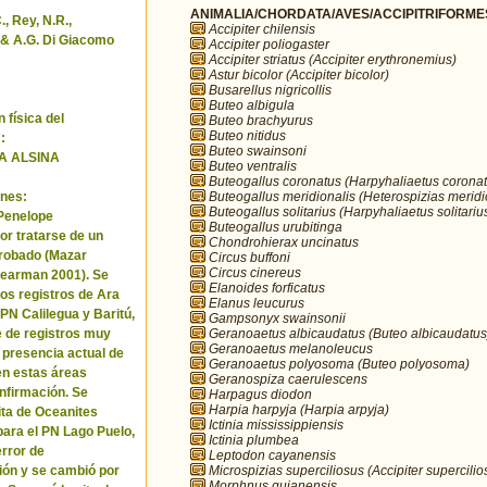
ANIMALIA/CHORDATA/AVES/ACCIPITRIFORMES/
, Rey, N.R.,
Accipiter chilensis
& A.G. Di Giacomo
Accipiter poliogaster
Accipiter striatus (Accipiter erythronemius)
Astur bicolor (Accipiter bicolor)
Busarellus nigricollis
Buteo albigula
 física del
Buteo brachyurus
Buteo nitidus
:
Buteo swainsoni
A ALSINA
Buteo ventralis
Buteogallus coronatus (Harpyhaliaetus coronat
Buteogallus meridionalis (Heterospizias meridi
nes:
Buteogallus solitarius (Harpyhaliaetus solitariu
 Penelope
Buteogallus urubitinga
or tratarse de un
Chondrohierax uncinatus
robado (Mazar
Circus buffoni
Circus cinereus
Pearman 2001). Se
Elanoides forficatus
los registros de Ara
Elanus leucurus
 PN Calilegua y Baritú,
Gampsonyx swainsonii
Geranoaetus albicaudatus (Buteo albicaudatus
e de registros muy
Geranoaetus melanoleucus
a presencia actual de
Geranoaetus polyosoma (Buteo polyosoma)
en estas áreas
Geranospiza caerulescens
nfirmación. Se
Harpagus diodon
Harpia harpyja (Harpia arpyja)
cita de Oceanites
Ictinia mississippiensis
ara el PN Lago Puelo,
Ictinia plumbea
error de
Leptodon cayanensis
Microspizias superciliosus (Accipiter supercilio
ión y se cambió por
Morphnus guianensis