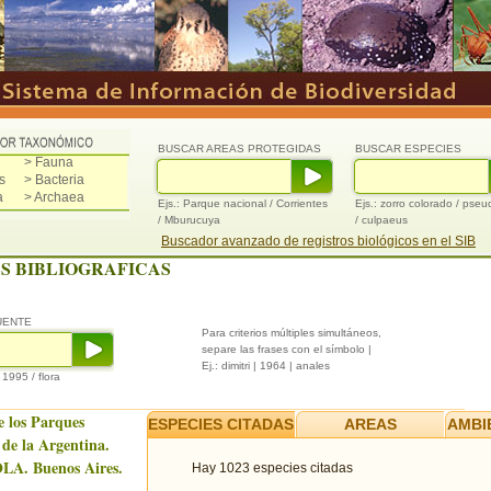
BUSCAR AREAS PROTEGIDAS
BUSCAR ESPECIES
> Fauna
s
> Bacteria
a
> Archaea
Ejs.: Parque nacional / Corrientes
Ejs.: zorro colorado / pse
/ Mburucuya
/ culpaeus
Buscador avanzado de registros biológicos en el SIB
S BIBLIOGRAFICAS
UENTE
Para criterios múltiples simultáneos,
separe las frases con el símbolo |
Ej.: dimitri | 1964 | anales
/ 1995 / flora
e los Parques
ESPECIES CITADAS
AREAS
AMBI
 de la Argentina.
LA. Buenos Aires.
Hay 1023 especies citadas