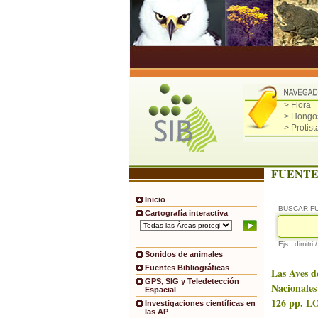
> Flora
> Hongo
> Protist
FUENTE
Inicio
BUSCAR F
Cartografía interactiva
Ejs.: dimitri 
Sonidos de animales
Fuentes Bibliográficas
Las Aves d
GPS, SIG y Teledetección
Nacionales
Espacial
126 pp. LO
Investigaciones científicas en
las AP