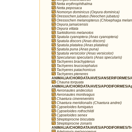
Netta erythrophthalma
Netta peposaca
Nomonyx dominicus (Oxyura dominica)
Oressochen jubatus (Neochen jubatus)
Oressochen melanopterus (Chloephaga melan
Oxyura jamaicensis
Oxyura vittata
Sarkidiornis melanotos
Spatula cyanoptera (Anas cyanoptera)
Spatula discors (Anas discors)
Spatula platalea (Anas platalea)
Spatula puna (Anas puna)
Spatula versicolor (Anas versicolor)
Speculanas specularis (Anas specularis)
Tachyeres brachypterus
Tachyeres leucocephalus
Tachyeres patachonicus
Tachyeres pteneres
ANIMALIA/CHORDATA/AVES/ANSERIFORMES/A
Chauna torquata
ANIMALIA/CHORDATA/AVES/APODIFORMES/Ap
Aeronautes andecolus
Aeronautes montivagus
Chaetura cinereiventris
Chaetura meridionalis (Chaetura andrei)
Cypseloides fumigatus
Cypseloides rothschildi
Cypseloides senex
Streptoprocne biscutata
Streptoprocne zonaris
ANIMALIA/CHORDATA/AVES/APODIFORMES/Troc
Adelomyia melanogenys