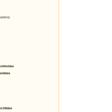
optera)
nhimidae
odidae
hilidae