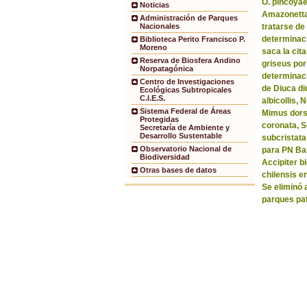
O. pincoyae
Noticias
Amazonetta 
Administración de Parques
tratarse de
Nacionales
determinaci
Biblioteca Perito Francisco P.
Moreno
saca la ci
Reserva de Biosfera Andino
griseus por
Norpatagónica
determinaci
Centro de Investigaciones
de Diuca di
Ecológicas Subtropicales
C.I.E.S.
albicollis,
Sistema Federal de Áreas
Mimus dorsa
Protegidas
coronata, 
Secretaría de Ambiente y
Desarrollo Sustentable
subcristata
Observatorio Nacional de
para PN Bar
Biodiversidad
Accipiter b
Otras bases de datos
chilensis e
Se eliminó 
parques pa