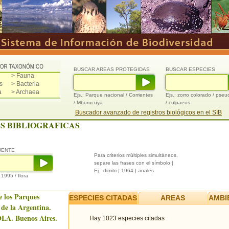
BUSCAR AREAS PROTEGIDAS
BUSCAR ESPECIES
> Fauna
s
> Bacteria
a
> Archaea
Ejs.: Parque nacional / Corrientes
Ejs.: zorro colorado / pse
/ Mburucuya
/ culpaeus
Buscador avanzado de registros biológicos en el SIB
S BIBLIOGRAFICAS
UENTE
Para criterios múltiples simultáneos,
separe las frases con el símbolo |
Ej.: dimitri | 1964 | anales
/ 1995 / flora
e los Parques
ESPECIES CITADAS
AREAS
AMBI
 de la Argentina.
LA. Buenos Aires.
Hay 1023 especies citadas