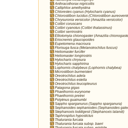
Anthracothorax nigricollis
Calliphlox amethystina
Chlorestes cyanus (Hylocharis cyanus)
Chlorostilbon lucidus (Chlorostilbon aureoventr
Chrysuronia versicolor (Amazilia versicolor)
Colibri coruscans
Colibri cyanotus (Colibri thalassinus)
Colibri serrirostris
Elliotomyia chionogaster (Amazilia chionogaste
Eriocnemis glaucopoides
Eupetomena macroura
Florisuga fusca (Melanotrochilus fuscus)
Heliomaster furcifer
Heliomaster longirostris
Hylocharis chrysura
Hylocharis sapphirina
Lophornis chalybeus (Lophornis chalybea)
Microstilbon burmeisteri
Oreotrochilus adela
Oreotrochilus estella
Oreotrochilus leucopleurus
Patagona gigas
Phaethornis eurynome
Phaethornis pretrei
Polytmus guainumbi
Sappho sparganurus (Sappho sparganura)
Sephanoides sephaniodes (Sephanoides galer
Stephanoxis loddigesii (Stephanoxis lalandi)
Taphrospilus hypostictus
Thalurania furcata
Thalurania furcata subsp. baeri
Thalurania furcata subsp. eriphile