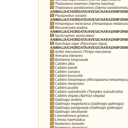
Thalasseus maximus (Sterna maxima)
Thalasseus sandvicensis (Sterna sandvicensis
ANIMALIA/CHORDATA/AVES/CHARADRIIFORMES/
Pluvianellus socialis
ANIMALIA/CHORDATA/AVES/CHARADRIIFORMES
Himantopus mexicanus (Himantopus melanuru
Recurvirostra andina
ANIMALIA/CHORDATA/AVES/CHARADRIIFORMES
Nycticryphes semicollaris
ANIMALIA/CHORDATA/AVES/CHARADRIIFORME
Rynchops niger (Rynchops nigra)
ANIMALIA/CHORDATA/AVES/CHARADRIIFORME
Actitis macularius (Tringa macularia)
Arenaria interpres
Bartramia longicauda
Calidris alba
Calidris bairdii
Calidris canutus
Calidris fuscicollis
Calidris himantopus (Micropalama himantopus
Calidris melanotos
Calidris pusilla
Calidris subruficollis (Tryngites subruficollis)
Calidris virgata (Aphriza virgata)
Gallinago andina
Gallinago magellanica (Gallinago gallinago)
Gallinago paraguaiae (Gallinago gallinago)
Gallinago stricklandii
Limnodromus griseus
Limosa haemastica
Numenius borealis
Numenius phaeopus