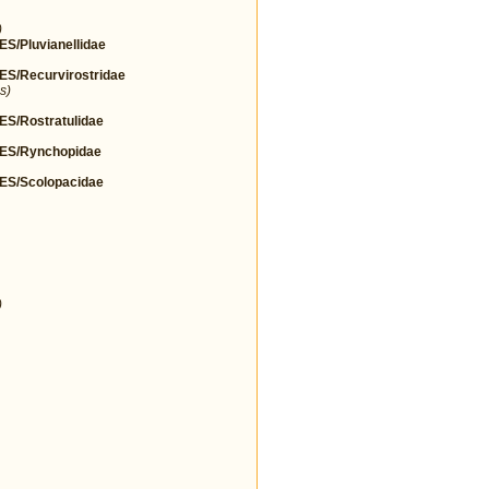
)
Pluvianellidae
/Recurvirostridae
s)
/Rostratulidae
S/Rynchopidae
S/Scolopacidae
)