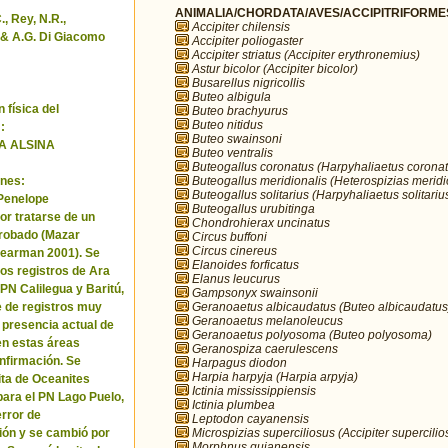
ANIMALIA/CHORDATA/AVES/ACCIPITRIFORMES/
, Rey, N.R.,
Accipiter chilensis
& A.G. Di Giacomo
Accipiter poliogaster
Accipiter striatus (Accipiter erythronemius)
Astur bicolor (Accipiter bicolor)
Busarellus nigricollis
Buteo albigula
 física del
Buteo brachyurus
Buteo nitidus
:
Buteo swainsoni
A ALSINA
Buteo ventralis
Buteogallus coronatus (Harpyhaliaetus coronat
Buteogallus meridionalis (Heterospizias meridi
nes:
Buteogallus solitarius (Harpyhaliaetus solitariu
 Penelope
Buteogallus urubitinga
or tratarse de un
Chondrohierax uncinatus
robado (Mazar
Circus buffoni
Circus cinereus
Pearman 2001). Se
Elanoides forficatus
los registros de Ara
Elanus leucurus
 PN Calilegua y Baritú,
Gampsonyx swainsonii
Geranoaetus albicaudatus (Buteo albicaudatus
e de registros muy
Geranoaetus melanoleucus
a presencia actual de
Geranoaetus polyosoma (Buteo polyosoma)
en estas áreas
Geranospiza caerulescens
nfirmación. Se
Harpagus diodon
Harpia harpyja (Harpia arpyja)
cita de Oceanites
Ictinia mississippiensis
ara el PN Lago Puelo,
Ictinia plumbea
error de
Leptodon cayanensis
Microspizias superciliosus (Accipiter supercilio
ión y se cambió por
Morphnus guianensis