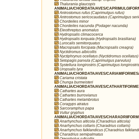
Thalurania glaucopis
ANIMALIA/CHORDATA/AVES/CAPRIMULGIFORM
Antrostomus rufus (Caprimulgus rufus)
Antrostomus sericocaudatus (Caprimulgus ser
Chordeiles minor
Chordeiles nacunda (Podager nacunda)
Eleothreptus anomalus
Hydropsalis climacocerca
Hydropsalis torquata (Hydropsalis brasiliana)
Lurocalis semitorquatus
Macropsalis forcipata (Macropsalis creagra)
Nyctidromus albicollis
Nyctiphrynus ocellatus (Nyctidromus ocellatus)
Setopagis parvula (Caprimulgus parvulus)
Systellura longirostris (Caprimulgus longirostris
Uropsalis lyra
ANIMALIA/CHORDATA/AVES/CARIAMIFORMES/
Cariama cristata
Chunga burmeisteri
ANIMALIA/CHORDATA/AVES/CATHARTIFORMES/
Cathartes aura
Cathartes burrovianus
Cathartes melambrotus
Coragyps atratus
Sarcoramphus papa
Vultur gryphus
ANIMALIA/CHORDATA/AVES/CHARADRIIFORMES
Anarhynchus alticola (Charadrius alticola)
Anarhynchus collaris (Charadrius collaris)
Anarhynchus falklandicus (Charadrius falkland
Charadrius semipalmatus
Oreopholus ruficollis