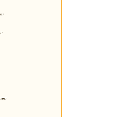
is)
r)
itus)