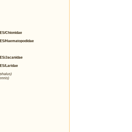
S/Chionidae
S/Haematopodidae
S/Jacanidae
S/Laridae
ephalus)
ennis)