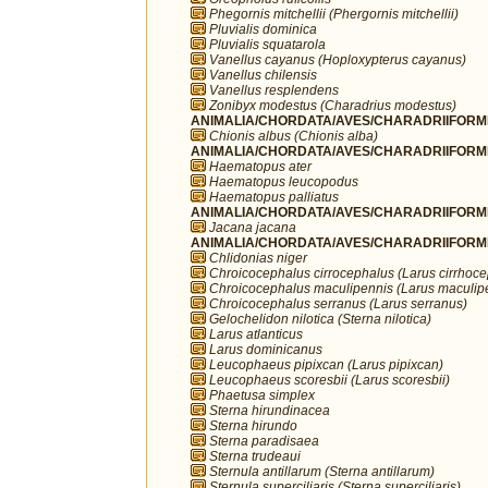
Phegornis mitchellii (Phergornis mitchellii)
Pluvialis dominica
Pluvialis squatarola
Vanellus cayanus (Hoploxypterus cayanus)
Vanellus chilensis
Vanellus resplendens
Zonibyx modestus (Charadrius modestus)
ANIMALIA/CHORDATA/AVES/CHARADRIIFORME
Chionis albus (Chionis alba)
ANIMALIA/CHORDATA/AVES/CHARADRIIFORME
Haematopus ater
Haematopus leucopodus
Haematopus palliatus
ANIMALIA/CHORDATA/AVES/CHARADRIIFORME
Jacana jacana
ANIMALIA/CHORDATA/AVES/CHARADRIIFORME
Chlidonias niger
Chroicocephalus cirrocephalus (Larus cirrhoc
Chroicocephalus maculipennis (Larus maculip
Chroicocephalus serranus (Larus serranus)
Gelochelidon nilotica (Sterna nilotica)
Larus atlanticus
Larus dominicanus
Leucophaeus pipixcan (Larus pipixcan)
Leucophaeus scoresbii (Larus scoresbii)
Phaetusa simplex
Sterna hirundinacea
Sterna hirundo
Sterna paradisaea
Sterna trudeaui
Sternula antillarum (Sterna antillarum)
Sternula superciliaris (Sterna superciliaris)