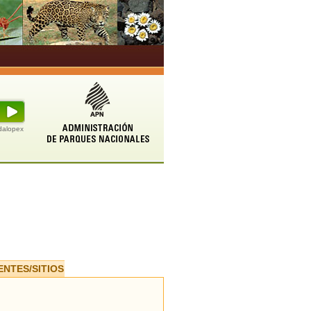
udalopex
ENTES/SITIOS