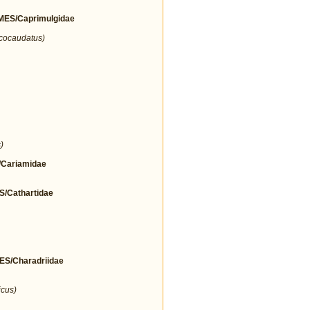
ES/Caprimulgidae
icocaudatus)
)
Cariamidae
Cathartidae
/Charadriidae
icus)