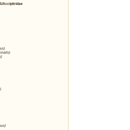
Accipitridae
us)
onalis)
s)
)
sus)