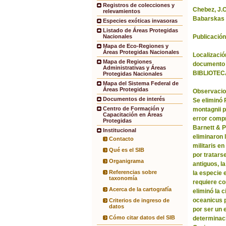
Registros de colecciones y
Chebez, J.C.
relevamientos
Babarskas 
Especies exóticas invasoras
Listado de Áreas Protegidas
Publicación
Nacionales
Mapa de Eco-Regiones y
Áreas Protegidas Nacionales
Localización
Mapa de Regiones
documento 
Administrativas y Áreas
BIBLIOTEC
Protegidas Nacionales
Mapa del Sistema Federal de
Áreas Protegidas
Observacio
Documentos de interés
Se eliminó
Centro de Formación y
montagnii p
Capacitación en Áreas
error comp
Protegidas
Barnett & 
Institucional
eliminaron 
Contacto
militaris en
Qué es el SIB
por tratars
Organigrama
antiguos, l
Referencias sobre
la especie 
taxonomía
requiere co
Acerca de la cartografía
eliminó la 
oceanicus p
Criterios de ingreso de
datos
por ser un 
Cómo citar datos del SIB
determinac