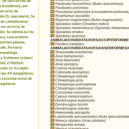
. Se sacó la cita de
Parabuteo leucorrhous (Buteo leucorrhous)
brasiliensis, por
Parabuteo unicinctus
 un error de
Pseudastur polionotus (Leucopternis polionota
Rostrhamus sociabilis
ón (S. specularis). Se
Rupornis magnirostris (Buteo magnirostris)
ta de Limnodromus
Spizaetus isidori (Oroaetus isidori)
 ser un error de
Spizaetus melanoleucus (Spizastur melanoleu
Spizaetus ornatus
ón. Se elimina la cita
Spizaetus tyrannus
uca, Leucochloris
ANIMALIA/CHORDATA/AVES/ACCIPITRIFORMES
 Neochen jubatus,
Pandion haliaetus
lis, Paroaria
ANIMALIA/CHORDATA/AVES/ANSERIFORMES/A
Amazonetta brasiliensis
Serpophaga
Anas bahamensis
 y Asthenes sclateri
Anas flavirostris
itú. 27/9/2024:
Anas georgica
Cairina moschata
icolor es Accipiter
Callonetta leucophrys
n las AP patagónicas.
Chloephaga hybrida
a Lessonia oreas de
Chloephaga picta
tagónicos
Chloephaga poliocephala
Chloephaga rubidiceps
Coscoroba coscoroba
Cygnus melancoryphus
Dendrocygna autumnalis
Dendrocygna bicolor
Dendrocygna viduata
Heteronetta atricapilla
Lophonetta specularioides (Anas specularioide
Mareca sibilatrix (Anas sibilatrix)
Merganetta armata
Mergus octosetaceus