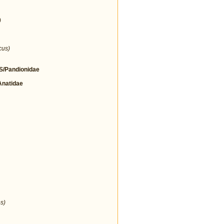
)
cus)
/Pandionidae
natidae
s)