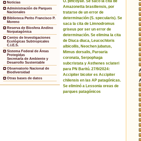
O. pincoyae. Se sacó la cita de
Noticias
Amazonetta brasiliensis, por
Administración de Parques
tratarse de un error de
Nacionales
determinación (S. specularis). Se
Biblioteca Perito Francisco P.
Moreno
saca la cita de Limnodromus
Reserva de Biosfera Andino
griseus por ser un error de
Norpatagónica
determinación. Se elimina la cita
Centro de Investigaciones
de Diuca diuca, Leucochloris
Ecológicas Subtropicales
C.I.E.S.
albicollis, Neochen jubatus,
Sistema Federal de Áreas
Mimus dorsalis, Paroaria
Protegidas
coronata, Serpophaga
Secretaría de Ambiente y
Desarrollo Sustentable
subcristata y Asthenes sclateri
Observatorio Nacional de
para PN Baritú. 27/9/2024:
Biodiversidad
Accipiter bicolor es Accipiter
Otras bases de datos
chilensis en las AP patagónicas.
Se eliminó a Lessonia oreas de
parques patagónicos