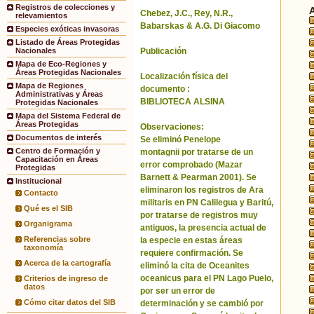
Registros de colecciones y
Chebez, J.C., Rey, N.R.,
relevamientos
Babarskas & A.G. Di Giacomo
Especies exóticas invasoras
Listado de Áreas Protegidas
Publicación
Nacionales
Mapa de Eco-Regiones y
Áreas Protegidas Nacionales
Localización física del
Mapa de Regiones
documento :
Administrativas y Áreas
BIBLIOTECA ALSINA
Protegidas Nacionales
Mapa del Sistema Federal de
Áreas Protegidas
Observaciones:
Documentos de interés
Se eliminó Penelope
Centro de Formación y
montagnii por tratarse de un
Capacitación en Áreas
error comprobado (Mazar
Protegidas
Barnett & Pearman 2001). Se
Institucional
eliminaron los registros de Ara
Contacto
militaris en PN Calilegua y Baritú,
Qué es el SIB
por tratarse de registros muy
Organigrama
antiguos, la presencia actual de
Referencias sobre
la especie en estas áreas
taxonomía
requiere confirmación. Se
Acerca de la cartografía
eliminó la cita de Oceanites
oceanicus para el PN Lago Puelo,
Criterios de ingreso de
datos
por ser un error de
Cómo citar datos del SIB
determinación y se cambió por