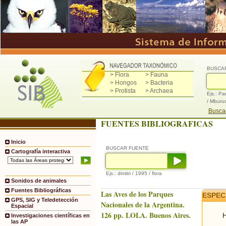
BUSCA
> Flora
> Fauna
> Hongos
> Bacteria
> Protista
> Archaea
Ejs.: Pa
/ Mburu
Buscad
FUENTES BIBLIOGRAFICAS
Inicio
BUSCAR FUENTE
Cartografía interactiva
Ejs.: dimitri / 1995 / flora
Sonidos de animales
Fuentes Bibliográficas
Las Aves de los Parques
ESPEC
GPS, SIG y Teledetección
Nacionales de la Argentina.
Espacial
126 pp. LOLA. Buenos Aires.
H
Investigaciones científicas en
las AP