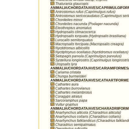
Thalurania glaucopis
ANIMALIA/CHORDATA/AVES/CAPRIMULGIFORM
Antrostomus rufus (Caprimulgus rufus)
Antrostomus sericocaudatus (Caprimulgus ser
Chordeiles minor
Chordeiles nacunda (Podager nacunda)
Eleothreptus anomalus
Hydropsalis climacocerca
Hydropsalis torquata (Hydropsalis brasiliana)
Lurocalis semitorquatus
Macropsalis forcipata (Macropsalis creagra)
Nyctidromus albicollis
Nyctiphrynus ocellatus (Nyctidromus ocellatus)
Setopagis parvula (Caprimulgus parvulus)
Systellura longirostris (Caprimulgus longirostris
Uropsalis lyra
ANIMALIA/CHORDATA/AVES/CARIAMIFORMES/
Cariama cristata
Chunga burmeisteri
ANIMALIA/CHORDATA/AVES/CATHARTIFORMES/
Cathartes aura
Cathartes burrovianus
Cathartes melambrotus
Coragyps atratus
Sarcoramphus papa
Vultur gryphus
ANIMALIA/CHORDATA/AVES/CHARADRIIFORMES
Anarhynchus alticola (Charadrius alticola)
Anarhynchus collaris (Charadrius collaris)
Anarhynchus falklandicus (Charadrius falkland
Charadrius semipalmatus
Oreopholus ruficollis