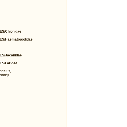
S/Chionidae
S/Haematopodidae
S/Jacanidae
S/Laridae
ephalus)
ennis)