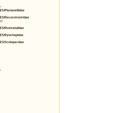
)
Pluvianellidae
/Recurvirostridae
s)
/Rostratulidae
S/Rynchopidae
S/Scolopacidae
)