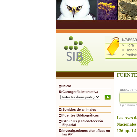
> Flora
> Hongo
> Protist
FUENTE
Inicio
BUSCAR F
Cartografía interactiva
Ejs.: dimitri 
Sonidos de animales
Fuentes Bibliográficas
Las Aves d
GPS, SIG y Teledetección
Nacionales
Espacial
126 pp. LO
Investigaciones científicas en
las AP