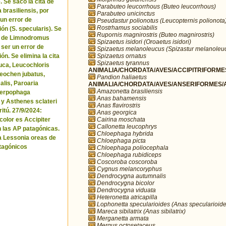
. Se sacó la cita de
Parabuteo leucorrhous (Buteo leucorrhous)
brasiliensis, por
Parabuteo unicinctus
 un error de
Pseudastur polionotus (Leucopternis polionota
Rostrhamus sociabilis
ón (S. specularis). Se
Rupornis magnirostris (Buteo magnirostris)
ta de Limnodromus
Spizaetus isidori (Oroaetus isidori)
 ser un error de
Spizaetus melanoleucus (Spizastur melanoleu
Spizaetus ornatus
ón. Se elimina la cita
Spizaetus tyrannus
uca, Leucochloris
ANIMALIA/CHORDATA/AVES/ACCIPITRIFORMES
 Neochen jubatus,
Pandion haliaetus
lis, Paroaria
ANIMALIA/CHORDATA/AVES/ANSERIFORMES/A
Amazonetta brasiliensis
Serpophaga
Anas bahamensis
 y Asthenes sclateri
Anas flavirostris
itú. 27/9/2024:
Anas georgica
Cairina moschata
icolor es Accipiter
Callonetta leucophrys
n las AP patagónicas.
Chloephaga hybrida
a Lessonia oreas de
Chloephaga picta
tagónicos
Chloephaga poliocephala
Chloephaga rubidiceps
Coscoroba coscoroba
Cygnus melancoryphus
Dendrocygna autumnalis
Dendrocygna bicolor
Dendrocygna viduata
Heteronetta atricapilla
Lophonetta specularioides (Anas specularioide
Mareca sibilatrix (Anas sibilatrix)
Merganetta armata
Mergus octosetaceus