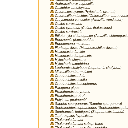
Anthracothorax nigricollis
Calliphlox amethystina
Chlorestes cyanus (Hylocharis cyanus)
Chlorostilbon lucidus (Chlorostilbon aureoventr
Chrysuronia versicolor (Amazilia versicolor)
Colibri coruscans
Colibri cyanotus (Colibri thalassinus)
Colibri serrirostris
Elliotomyia chionogaster (Amazilia chionogaste
Eriocnemis glaucopoides
Eupetomena macroura
Florisuga fusca (Melanotrochilus fuscus)
Heliomaster furcifer
Heliomaster longirostris
Hylocharis chrysura
Hylocharis sapphirina
Lophornis chalybeus (Lophornis chalybea)
Microstilbon burmeisteri
Oreotrochilus adela
Oreotrochilus estella
Oreotrochilus leucopleurus
Patagona gigas
Phaethornis eurynome
Phaethornis pretrei
Polytmus guainumbi
Sappho sparganurus (Sappho sparganura)
Sephanoides sephaniodes (Sephanoides galer
Stephanoxis loddigesii (Stephanoxis lalandi)
Taphrospilus hypostictus
Thalurania furcata
Thalurania furcata subsp. baeri
Thalurania furcata subsp. eriphile