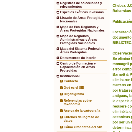
Registros de colecciones y
Chebez, J.C.
relevamientos
Babarskas 
Especies exóticas invasoras
Listado de Áreas Protegidas
Publicación
Nacionales
Mapa de Eco-Regiones y
Áreas Protegidas Nacionales
Localización
Mapa de Regiones
documento 
Administrativas y Áreas
BIBLIOTEC
Protegidas Nacionales
Mapa del Sistema Federal de
Áreas Protegidas
Observacio
Documentos de interés
Se eliminó
Centro de Formación y
montagnii p
Capacitación en Áreas
error comp
Protegidas
Barnett & 
Institucional
eliminaron 
Contacto
militaris en
Qué es el SIB
por tratars
Organigrama
antiguos, l
Referencias sobre
la especie 
taxonomía
requiere co
Acerca de la cartografía
eliminó la 
oceanicus p
Criterios de ingreso de
datos
por ser un 
Cómo citar datos del SIB
determinac