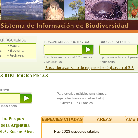
BUSCAR AREAS PROTEGIDAS
BUSCAR ESPECIES
> Fauna
s
> Bacteria
a
> Archaea
Ejs.: Parque nacional / Corrientes
Ejs.: zorro colorado / pse
/ Mburucuya
/ culpaeus
Buscador avanzado de registros biológicos en el SIB
S BIBLIOGRAFICAS
UENTE
Para criterios múltiples simultáneos,
separe las frases con el símbolo |
Ej.: dimitri | 1964 | anales
/ 1995 / flora
e los Parques
ESPECIES CITADAS
AREAS
AMBI
 de la Argentina.
LA. Buenos Aires.
Hay 1023 especies citadas