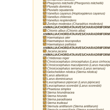
Phegornis mitchellii (Phergornis mitchellii)
Pluvialis dominica
Pluvialis squatarola
Vanellus cayanus (Hoploxypterus cayanus)
Vanellus chilensis
Vanellus resplendens
Zonibyx modestus (Charadrius modestus)
ANIMALIA/CHORDATA/AVES/CHARADRIIFORME
Chionis albus (Chionis alba)
ANIMALIA/CHORDATA/AVES/CHARADRIIFORME
Haematopus ater
Haematopus leucopodus
Haematopus palliatus
ANIMALIA/CHORDATA/AVES/CHARADRIIFORME
Jacana jacana
ANIMALIA/CHORDATA/AVES/CHARADRIIFORME
Chlidonias niger
Chroicocephalus cirrocephalus (Larus cirrhoc
Chroicocephalus maculipennis (Larus maculip
Chroicocephalus serranus (Larus serranus)
Gelochelidon nilotica (Sterna nilotica)
Larus atlanticus
Larus dominicanus
Leucophaeus pipixcan (Larus pipixcan)
Leucophaeus scoresbii (Larus scoresbii)
Phaetusa simplex
Sterna hirundinacea
Sterna hirundo
Sterna paradisaea
Sterna trudeaui
Sternula antillarum (Sterna antillarum)
Sternula superciliaris (Sterna superciliaris)