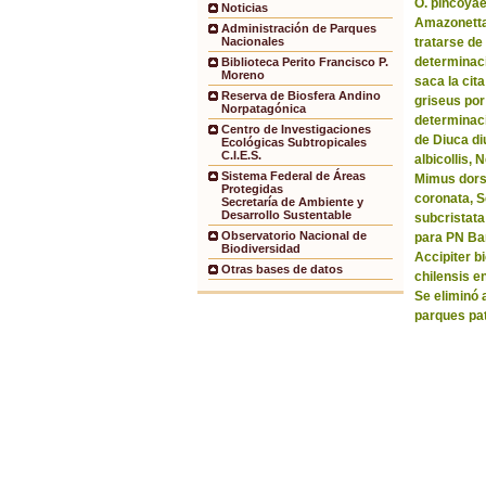
O. pincoyae
Noticias
Amazonetta 
Administración de Parques
tratarse de
Nacionales
determinaci
Biblioteca Perito Francisco P.
Moreno
saca la ci
Reserva de Biosfera Andino
griseus por
Norpatagónica
determinaci
Centro de Investigaciones
de Diuca di
Ecológicas Subtropicales
C.I.E.S.
albicollis,
Sistema Federal de Áreas
Mimus dorsa
Protegidas
coronata, 
Secretaría de Ambiente y
Desarrollo Sustentable
subcristata
Observatorio Nacional de
para PN Bar
Biodiversidad
Accipiter b
Otras bases de datos
chilensis e
Se eliminó 
parques pa