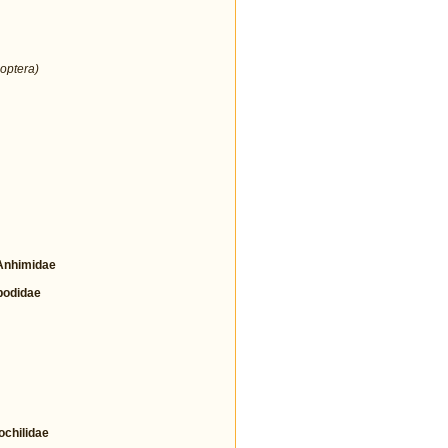
optera)
nhimidae
odidae
hilidae