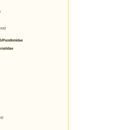
)
cus)
/Pandionidae
natidae
s)