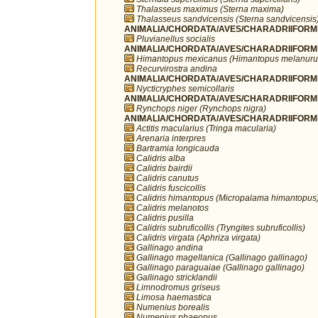
Thalasseus maximus (Sterna maxima)
Thalasseus sandvicensis (Sterna sandvicensis
ANIMALIA/CHORDATA/AVES/CHARADRIIFORMES/
Pluvianellus socialis
ANIMALIA/CHORDATA/AVES/CHARADRIIFORMES
Himantopus mexicanus (Himantopus melanuru
Recurvirostra andina
ANIMALIA/CHORDATA/AVES/CHARADRIIFORMES
Nycticryphes semicollaris
ANIMALIA/CHORDATA/AVES/CHARADRIIFORME
Rynchops niger (Rynchops nigra)
ANIMALIA/CHORDATA/AVES/CHARADRIIFORME
Actitis macularius (Tringa macularia)
Arenaria interpres
Bartramia longicauda
Calidris alba
Calidris bairdii
Calidris canutus
Calidris fuscicollis
Calidris himantopus (Micropalama himantopus
Calidris melanotos
Calidris pusilla
Calidris subruficollis (Tryngites subruficollis)
Calidris virgata (Aphriza virgata)
Gallinago andina
Gallinago magellanica (Gallinago gallinago)
Gallinago paraguaiae (Gallinago gallinago)
Gallinago stricklandii
Limnodromus griseus
Limosa haemastica
Numenius borealis
Numenius phaeopus