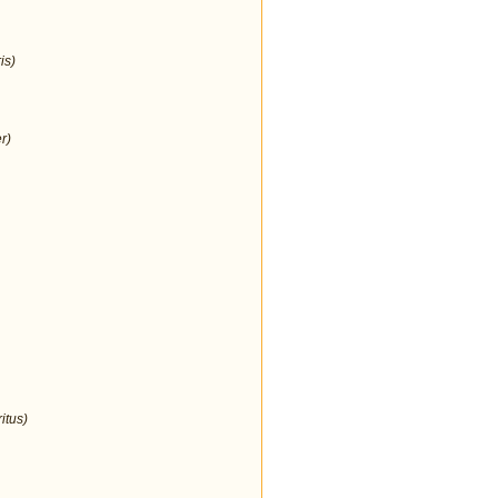
is)
r)
itus)