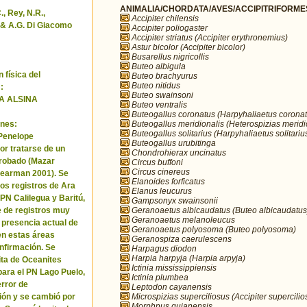
ANIMALIA/CHORDATA/AVES/ACCIPITRIFORMES/
, Rey, N.R.,
Accipiter chilensis
& A.G. Di Giacomo
Accipiter poliogaster
Accipiter striatus (Accipiter erythronemius)
Astur bicolor (Accipiter bicolor)
Busarellus nigricollis
Buteo albigula
 física del
Buteo brachyurus
Buteo nitidus
:
Buteo swainsoni
A ALSINA
Buteo ventralis
Buteogallus coronatus (Harpyhaliaetus coronat
Buteogallus meridionalis (Heterospizias meridi
nes:
Buteogallus solitarius (Harpyhaliaetus solitariu
 Penelope
Buteogallus urubitinga
or tratarse de un
Chondrohierax uncinatus
robado (Mazar
Circus buffoni
Circus cinereus
Pearman 2001). Se
Elanoides forficatus
los registros de Ara
Elanus leucurus
 PN Calilegua y Baritú,
Gampsonyx swainsonii
Geranoaetus albicaudatus (Buteo albicaudatus
e de registros muy
Geranoaetus melanoleucus
a presencia actual de
Geranoaetus polyosoma (Buteo polyosoma)
en estas áreas
Geranospiza caerulescens
nfirmación. Se
Harpagus diodon
Harpia harpyja (Harpia arpyja)
cita de Oceanites
Ictinia mississippiensis
ara el PN Lago Puelo,
Ictinia plumbea
error de
Leptodon cayanensis
Microspizias superciliosus (Accipiter supercilio
ión y se cambió por
Morphnus guianensis