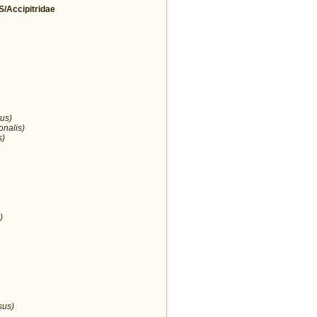
Accipitridae
us)
onalis)
s)
)
sus)