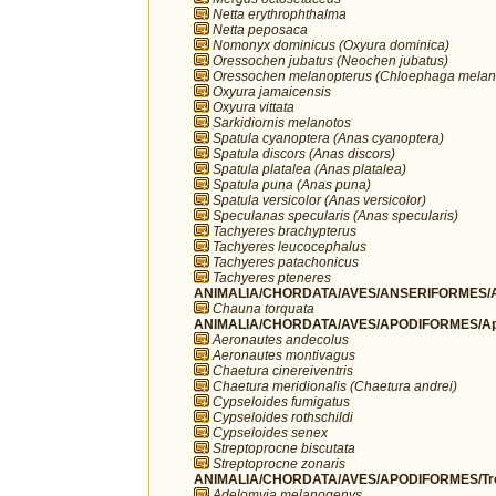
Netta erythrophthalma
Netta peposaca
Nomonyx dominicus (Oxyura dominica)
Oressochen jubatus (Neochen jubatus)
Oressochen melanopterus (Chloephaga melan
Oxyura jamaicensis
Oxyura vittata
Sarkidiornis melanotos
Spatula cyanoptera (Anas cyanoptera)
Spatula discors (Anas discors)
Spatula platalea (Anas platalea)
Spatula puna (Anas puna)
Spatula versicolor (Anas versicolor)
Speculanas specularis (Anas specularis)
Tachyeres brachypterus
Tachyeres leucocephalus
Tachyeres patachonicus
Tachyeres pteneres
ANIMALIA/CHORDATA/AVES/ANSERIFORMES/A
Chauna torquata
ANIMALIA/CHORDATA/AVES/APODIFORMES/Ap
Aeronautes andecolus
Aeronautes montivagus
Chaetura cinereiventris
Chaetura meridionalis (Chaetura andrei)
Cypseloides fumigatus
Cypseloides rothschildi
Cypseloides senex
Streptoprocne biscutata
Streptoprocne zonaris
ANIMALIA/CHORDATA/AVES/APODIFORMES/Troc
Adelomyia melanogenys