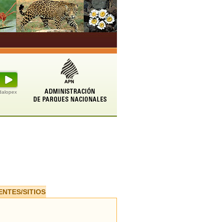
udalopex
ENTES/SITIOS