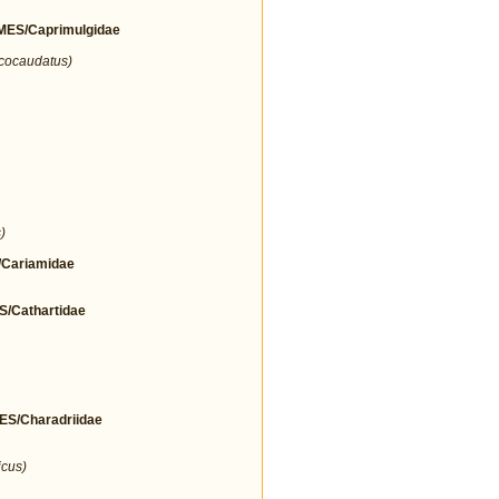
ES/Caprimulgidae
icocaudatus)
)
Cariamidae
Cathartidae
/Charadriidae
icus)