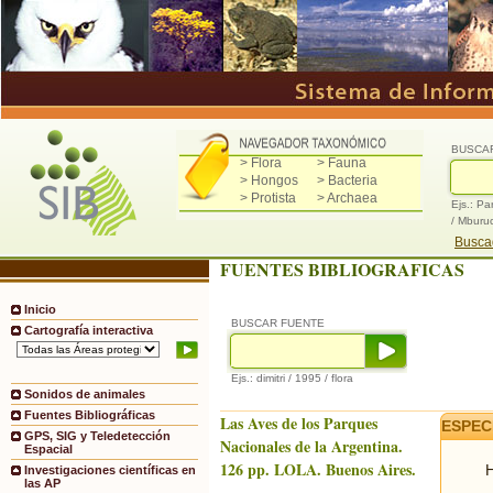
BUSCA
> Flora
> Fauna
> Hongos
> Bacteria
> Protista
> Archaea
Ejs.: Pa
/ Mburu
Buscad
FUENTES BIBLIOGRAFICAS
Inicio
BUSCAR FUENTE
Cartografía interactiva
Ejs.: dimitri / 1995 / flora
Sonidos de animales
Fuentes Bibliográficas
Las Aves de los Parques
ESPEC
GPS, SIG y Teledetección
Nacionales de la Argentina.
Espacial
126 pp. LOLA. Buenos Aires.
H
Investigaciones científicas en
las AP