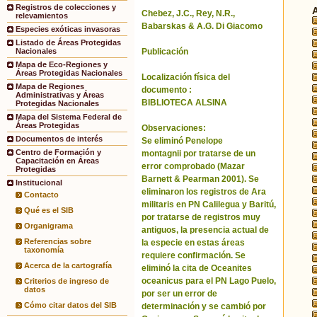
Registros de colecciones y
Chebez, J.C., Rey, N.R.,
relevamientos
Babarskas & A.G. Di Giacomo
Especies exóticas invasoras
Listado de Áreas Protegidas
Publicación
Nacionales
Mapa de Eco-Regiones y
Áreas Protegidas Nacionales
Localización física del
Mapa de Regiones
documento :
Administrativas y Áreas
BIBLIOTECA ALSINA
Protegidas Nacionales
Mapa del Sistema Federal de
Áreas Protegidas
Observaciones:
Documentos de interés
Se eliminó Penelope
Centro de Formación y
montagnii por tratarse de un
Capacitación en Áreas
error comprobado (Mazar
Protegidas
Barnett & Pearman 2001). Se
Institucional
eliminaron los registros de Ara
Contacto
militaris en PN Calilegua y Baritú,
Qué es el SIB
por tratarse de registros muy
Organigrama
antiguos, la presencia actual de
Referencias sobre
la especie en estas áreas
taxonomía
requiere confirmación. Se
Acerca de la cartografía
eliminó la cita de Oceanites
oceanicus para el PN Lago Puelo,
Criterios de ingreso de
datos
por ser un error de
Cómo citar datos del SIB
determinación y se cambió por