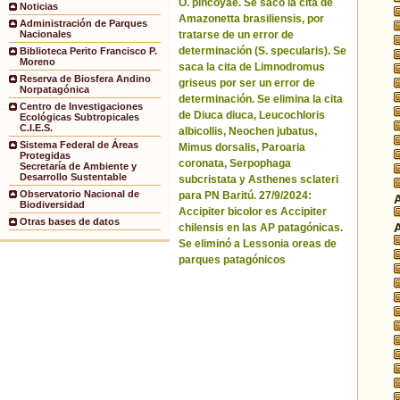
O. pincoyae. Se sacó la cita de
Noticias
Amazonetta brasiliensis, por
Administración de Parques
tratarse de un error de
Nacionales
determinación (S. specularis). Se
Biblioteca Perito Francisco P.
Moreno
saca la cita de Limnodromus
Reserva de Biosfera Andino
griseus por ser un error de
Norpatagónica
determinación. Se elimina la cita
Centro de Investigaciones
de Diuca diuca, Leucochloris
Ecológicas Subtropicales
C.I.E.S.
albicollis, Neochen jubatus,
Sistema Federal de Áreas
Mimus dorsalis, Paroaria
Protegidas
coronata, Serpophaga
Secretaría de Ambiente y
Desarrollo Sustentable
subcristata y Asthenes sclateri
Observatorio Nacional de
para PN Baritú. 27/9/2024:
Biodiversidad
Accipiter bicolor es Accipiter
Otras bases de datos
chilensis en las AP patagónicas.
Se eliminó a Lessonia oreas de
parques patagónicos