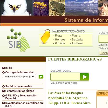
BUSCA
> Flora
> Fauna
> Hongos
> Bacteria
> Protista
> Archaea
Ejs.: Pa
/ Mburu
Buscad
FUENTES BIBLIOGRAFICAS
Inicio
BUSCAR FUENTE
Cartografía interactiva
Ejs.: dimitri / 1995 / flora
Sonidos de animales
Fuentes Bibliográficas
Las Aves de los Parques
ESPEC
GPS, SIG y Teledetección
Nacionales de la Argentina.
Espacial
126 pp. LOLA. Buenos Aires.
H
Investigaciones científicas en
las AP