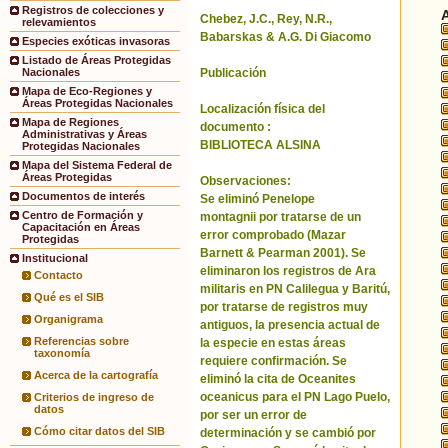
Registros de colecciones y
Chebez, J.C., Rey, N.R.,
relevamientos
Babarskas & A.G. Di Giacomo
Especies exóticas invasoras
Listado de Áreas Protegidas
Publicación
Nacionales
Mapa de Eco-Regiones y
Áreas Protegidas Nacionales
Localización física del
Mapa de Regiones
documento :
Administrativas y Áreas
BIBLIOTECA ALSINA
Protegidas Nacionales
Mapa del Sistema Federal de
Áreas Protegidas
Observaciones:
Documentos de interés
Se eliminó Penelope
Centro de Formación y
montagnii por tratarse de un
Capacitación en Áreas
error comprobado (Mazar
Protegidas
Barnett & Pearman 2001). Se
Institucional
eliminaron los registros de Ara
Contacto
militaris en PN Calilegua y Baritú,
Qué es el SIB
por tratarse de registros muy
Organigrama
antiguos, la presencia actual de
Referencias sobre
la especie en estas áreas
taxonomía
requiere confirmación. Se
Acerca de la cartografía
eliminó la cita de Oceanites
oceanicus para el PN Lago Puelo,
Criterios de ingreso de
datos
por ser un error de
Cómo citar datos del SIB
determinación y se cambió por