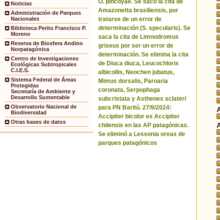
O. pincoyae. Se sacó la cita de
Noticias
Amazonetta brasiliensis, por
Administración de Parques
tratarse de un error de
Nacionales
determinación (S. specularis). Se
Biblioteca Perito Francisco P.
Moreno
saca la cita de Limnodromus
Reserva de Biosfera Andino
griseus por ser un error de
Norpatagónica
determinación. Se elimina la cita
Centro de Investigaciones
de Diuca diuca, Leucochloris
Ecológicas Subtropicales
C.I.E.S.
albicollis, Neochen jubatus,
Sistema Federal de Áreas
Mimus dorsalis, Paroaria
Protegidas
coronata, Serpophaga
Secretaría de Ambiente y
Desarrollo Sustentable
subcristata y Asthenes sclateri
Observatorio Nacional de
para PN Baritú. 27/9/2024:
Biodiversidad
Accipiter bicolor es Accipiter
Otras bases de datos
chilensis en las AP patagónicas.
Se eliminó a Lessonia oreas de
parques patagónicos