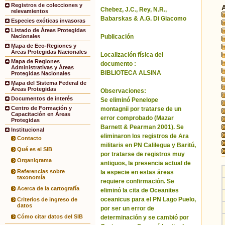
Registros de colecciones y
Chebez, J.C., Rey, N.R.,
relevamientos
Babarskas & A.G. Di Giacomo
Especies exóticas invasoras
Listado de Áreas Protegidas
Publicación
Nacionales
Mapa de Eco-Regiones y
Áreas Protegidas Nacionales
Localización física del
Mapa de Regiones
documento :
Administrativas y Áreas
BIBLIOTECA ALSINA
Protegidas Nacionales
Mapa del Sistema Federal de
Áreas Protegidas
Observaciones:
Documentos de interés
Se eliminó Penelope
Centro de Formación y
montagnii por tratarse de un
Capacitación en Áreas
error comprobado (Mazar
Protegidas
Barnett & Pearman 2001). Se
Institucional
eliminaron los registros de Ara
Contacto
militaris en PN Calilegua y Baritú,
Qué es el SIB
por tratarse de registros muy
Organigrama
antiguos, la presencia actual de
Referencias sobre
la especie en estas áreas
taxonomía
requiere confirmación. Se
Acerca de la cartografía
eliminó la cita de Oceanites
oceanicus para el PN Lago Puelo,
Criterios de ingreso de
datos
por ser un error de
Cómo citar datos del SIB
determinación y se cambió por