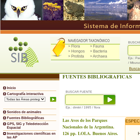
BUSCA
> Flora
> Fauna
> Hongos
> Bacteria
> Protista
> Archaea
Ejs.: Pa
/ Mburu
Buscad
FUENTES BIBLIOGRAFICAS
Inicio
BUSCAR FUENTE
Cartografía interactiva
Ejs.: dimitri / 1995 / flora
Sonidos de animales
Fuentes Bibliográficas
Las Aves de los Parques
ESPEC
GPS, SIG y Teledetección
Nacionales de la Argentina.
Espacial
126 pp. LOLA. Buenos Aires.
H
Investigaciones científicas en
las AP