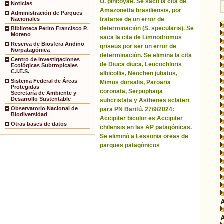
O. pincoyae. Se sacó la cita de
Noticias
Amazonetta brasiliensis, por
Administración de Parques
tratarse de un error de
Nacionales
determinación (S. specularis). Se
Biblioteca Perito Francisco P.
Moreno
saca la cita de Limnodromus
Reserva de Biosfera Andino
griseus por ser un error de
Norpatagónica
determinación. Se elimina la cita
Centro de Investigaciones
de Diuca diuca, Leucochloris
Ecológicas Subtropicales
C.I.E.S.
albicollis, Neochen jubatus,
Sistema Federal de Áreas
Mimus dorsalis, Paroaria
Protegidas
coronata, Serpophaga
Secretaría de Ambiente y
Desarrollo Sustentable
subcristata y Asthenes sclateri
Observatorio Nacional de
para PN Baritú. 27/9/2024:
Biodiversidad
Accipiter bicolor es Accipiter
Otras bases de datos
chilensis en las AP patagónicas.
Se eliminó a Lessonia oreas de
parques patagónicos