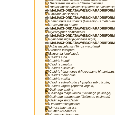
Thalasseus maximus (Sterna maxima)
Thalasseus sandvicensis (Sterna sandvicensis
ANIMALIA/CHORDATA/AVES/CHARADRIIFORMES/
Pluvianellus socialis
ANIMALIA/CHORDATA/AVES/CHARADRIIFORMES
Himantopus mexicanus (Himantopus melanuru
Recurvirostra andina
ANIMALIA/CHORDATA/AVES/CHARADRIIFORMES
Nycticryphes semicollaris
ANIMALIA/CHORDATA/AVES/CHARADRIIFORME
Rynchops niger (Rynchops nigra)
ANIMALIA/CHORDATA/AVES/CHARADRIIFORME
Actitis macularius (Tringa macularia)
Arenaria interpres
Bartramia longicauda
Calidris alba
Calidris bairdii
Calidris canutus
Calidris fuscicollis
Calidris himantopus (Micropalama himantopus
Calidris melanotos
Calidris pusilla
Calidris subruficollis (Tryngites subruficollis)
Calidris virgata (Aphriza virgata)
Gallinago andina
Gallinago magellanica (Gallinago gallinago)
Gallinago paraguaiae (Gallinago gallinago)
Gallinago stricklandii
Limnodromus griseus
Limosa haemastica
Numenius borealis
Numenius phaeopus