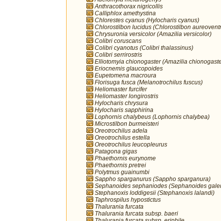
Anthracothorax nigricollis
Calliphlox amethystina
Chlorestes cyanus (Hylocharis cyanus)
Chlorostilbon lucidus (Chlorostilbon aureoventr
Chrysuronia versicolor (Amazilia versicolor)
Colibri coruscans
Colibri cyanotus (Colibri thalassinus)
Colibri serrirostris
Elliotomyia chionogaster (Amazilia chionogaste
Eriocnemis glaucopoides
Eupetomena macroura
Florisuga fusca (Melanotrochilus fuscus)
Heliomaster furcifer
Heliomaster longirostris
Hylocharis chrysura
Hylocharis sapphirina
Lophornis chalybeus (Lophornis chalybea)
Microstilbon burmeisteri
Oreotrochilus adela
Oreotrochilus estella
Oreotrochilus leucopleurus
Patagona gigas
Phaethornis eurynome
Phaethornis pretrei
Polytmus guainumbi
Sappho sparganurus (Sappho sparganura)
Sephanoides sephaniodes (Sephanoides galer
Stephanoxis loddigesii (Stephanoxis lalandi)
Taphrospilus hypostictus
Thalurania furcata
Thalurania furcata subsp. baeri
Thalurania furcata subsp. eriphile