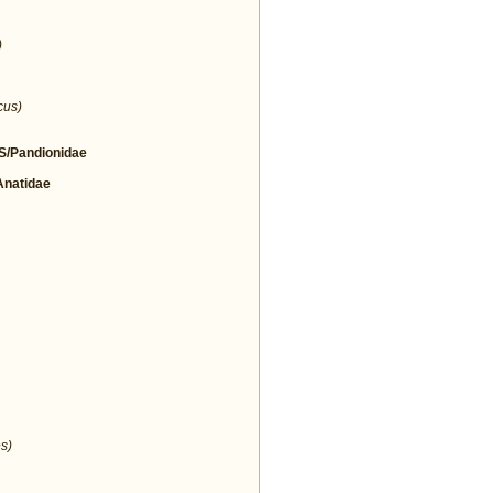
)
cus)
/Pandionidae
natidae
s)