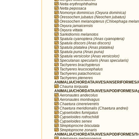
Netta erythrophthalma
Netta peposaca
Nomonyx dominicus (Oxyura dominica)
Oressochen jubatus (Neochen jubatus)
Oressochen melanopterus (Chloephaga melan
Oxyura jamaicensis
Oxyura vittata
Sarkidiornis melanotos
Spatula cyanoptera (Anas cyanoptera)
Spatula discors (Anas discors)
Spatula platalea (Anas platalea)
Spatula puna (Anas puna)
Spatula versicolor (Anas versicolor)
Speculanas specularis (Anas specularis)
Tachyeres brachypterus
Tachyeres leucocephalus
Tachyeres patachonicus
Tachyeres pteneres
ANIMALIA/CHORDATA/AVES/ANSERIFORMES/A
Chauna torquata
ANIMALIA/CHORDATA/AVES/APODIFORMES/Ap
Aeronautes andecolus
Aeronautes montivagus
Chaetura cinereiventris
Chaetura meridionalis (Chaetura andrei)
Cypseloides fumigatus
Cypseloides rothschildi
Cypseloides senex
Streptoprocne biscutata
Streptoprocne zonaris
ANIMALIA/CHORDATA/AVES/APODIFORMES/Troc
Adelomyia melanogenys