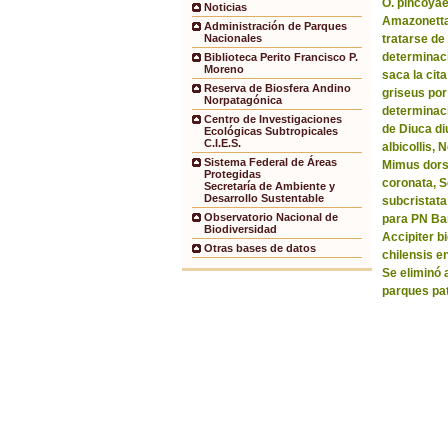
O. pincoyae
Noticias
Amazonetta 
Administración de Parques
tratarse de
Nacionales
determinaci
Biblioteca Perito Francisco P.
Moreno
saca la ci
Reserva de Biosfera Andino
griseus por
Norpatagónica
determinaci
Centro de Investigaciones
de Diuca di
Ecológicas Subtropicales
C.I.E.S.
albicollis,
Sistema Federal de Áreas
Mimus dorsa
Protegidas
coronata, 
Secretaría de Ambiente y
Desarrollo Sustentable
subcristata
Observatorio Nacional de
para PN Bar
Biodiversidad
Accipiter b
Otras bases de datos
chilensis e
Se eliminó 
parques pa