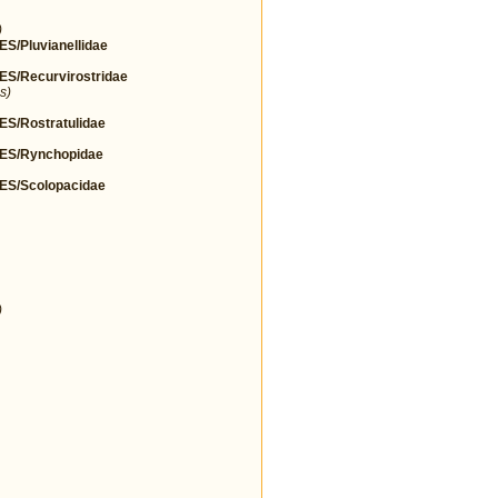
)
Pluvianellidae
/Recurvirostridae
s)
/Rostratulidae
S/Rynchopidae
S/Scolopacidae
)