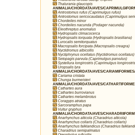
Thalurania glaucopis
ANIMALIA/CHORDATA/AVES/CAPRIMULGIFORM
Antrostomus rufus (Caprimulgus rufus)
Antrostomus sericocaudatus (Caprimulgus ser
Chordeiles minor
Chordeiles nacunda (Podager nacunda)
Eleothreptus anomalus
Hydropsalis climacocerca
Hydropsalis torquata (Hydropsalis brasiliana)
Lurocalis semitorquatus
Macropsalis forcipata (Macropsalis creagra)
Nyctidromus albicollis
Nyctiphrynus ocellatus (Nyctidromus ocellatus)
Setopagis parvula (Caprimulgus parvulus)
Systellura longirostris (Caprimulgus longirostris
Uropsalis lyra
ANIMALIA/CHORDATA/AVES/CARIAMIFORMES/
Cariama cristata
Chunga burmeisteri
ANIMALIA/CHORDATA/AVES/CATHARTIFORMES/
Cathartes aura
Cathartes burrovianus
Cathartes melambrotus
Coragyps atratus
Sarcoramphus papa
Vultur gryphus
ANIMALIA/CHORDATA/AVES/CHARADRIIFORMES
Anarhynchus alticola (Charadrius alticola)
Anarhynchus collaris (Charadrius collaris)
Anarhynchus falklandicus (Charadrius falkland
Charadrius semipalmatus
Oreopholus ruficollis