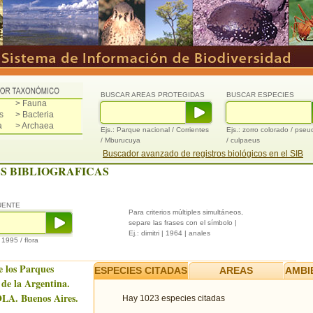
BUSCAR AREAS PROTEGIDAS
BUSCAR ESPECIES
> Fauna
s
> Bacteria
a
> Archaea
Ejs.: Parque nacional / Corrientes
Ejs.: zorro colorado / pse
/ Mburucuya
/ culpaeus
Buscador avanzado de registros biológicos en el SIB
S BIBLIOGRAFICAS
UENTE
Para criterios múltiples simultáneos,
separe las frases con el símbolo |
Ej.: dimitri | 1964 | anales
/ 1995 / flora
e los Parques
ESPECIES CITADAS
AREAS
AMBI
 de la Argentina.
LA. Buenos Aires.
Hay 1023 especies citadas