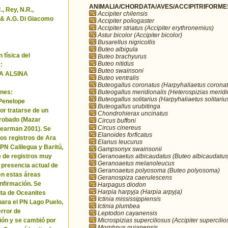
ANIMALIA/CHORDATA/AVES/ACCIPITRIFORMES/
, Rey, N.R.,
Accipiter chilensis
& A.G. Di Giacomo
Accipiter poliogaster
Accipiter striatus (Accipiter erythronemius)
Astur bicolor (Accipiter bicolor)
Busarellus nigricollis
Buteo albigula
 física del
Buteo brachyurus
Buteo nitidus
:
Buteo swainsoni
A ALSINA
Buteo ventralis
Buteogallus coronatus (Harpyhaliaetus coronat
Buteogallus meridionalis (Heterospizias meridi
nes:
Buteogallus solitarius (Harpyhaliaetus solitariu
 Penelope
Buteogallus urubitinga
or tratarse de un
Chondrohierax uncinatus
robado (Mazar
Circus buffoni
Circus cinereus
Pearman 2001). Se
Elanoides forficatus
los registros de Ara
Elanus leucurus
 PN Calilegua y Baritú,
Gampsonyx swainsonii
Geranoaetus albicaudatus (Buteo albicaudatus
e de registros muy
Geranoaetus melanoleucus
a presencia actual de
Geranoaetus polyosoma (Buteo polyosoma)
en estas áreas
Geranospiza caerulescens
nfirmación. Se
Harpagus diodon
Harpia harpyja (Harpia arpyja)
cita de Oceanites
Ictinia mississippiensis
ara el PN Lago Puelo,
Ictinia plumbea
error de
Leptodon cayanensis
Microspizias superciliosus (Accipiter supercilio
ión y se cambió por
Morphnus guianensis