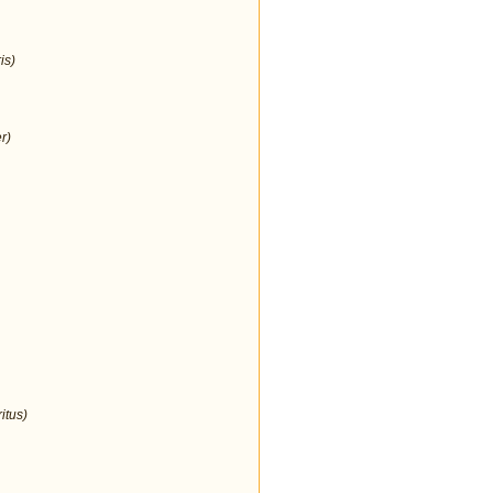
is)
r)
itus)