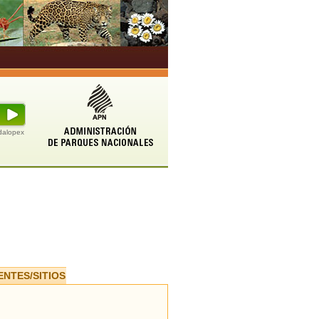
udalopex
ENTES/SITIOS