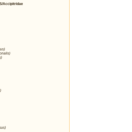
Accipitridae
us)
onalis)
s)
)
sus)