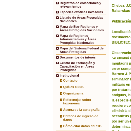
Registros de colecciones y
Chebez, J.C.
relevamientos
Babarskas 
Especies exóticas invasoras
Listado de Áreas Protegidas
Publicación
Nacionales
Mapa de Eco-Regiones y
Áreas Protegidas Nacionales
Localización
Mapa de Regiones
documento 
Administrativas y Áreas
BIBLIOTEC
Protegidas Nacionales
Mapa del Sistema Federal de
Áreas Protegidas
Observacio
Documentos de interés
Se eliminó
Centro de Formación y
montagnii p
Capacitación en Áreas
error comp
Protegidas
Barnett & 
Institucional
eliminaron 
Contacto
militaris en
Qué es el SIB
por tratars
Organigrama
antiguos, l
Referencias sobre
la especie 
taxonomía
requiere co
Acerca de la cartografía
eliminó la 
oceanicus p
Criterios de ingreso de
datos
por ser un 
Cómo citar datos del SIB
determinac