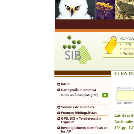
> Flora
> Hongo
> Protist
FUENTE
Inicio
BUSCAR F
Cartografía interactiva
Ejs.: dimitri 
Sonidos de animales
Fuentes Bibliográficas
Las Aves d
GPS, SIG y Teledetección
Nacionales
Espacial
126 pp. LO
Investigaciones científicas en
las AP