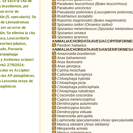
. Se sacó la cita de
Parabuteo leucorrhous (Buteo leucorrhous)
brasiliensis, por
Parabuteo unicinctus
 un error de
Pseudastur polionotus (Leucopternis polionota
Rostrhamus sociabilis
ón (S. specularis). Se
Rupornis magnirostris (Buteo magnirostris)
ta de Limnodromus
Spizaetus isidori (Oroaetus isidori)
 ser un error de
Spizaetus melanoleucus (Spizastur melanoleu
Spizaetus ornatus
ón. Se elimina la cita
Spizaetus tyrannus
uca, Leucochloris
ANIMALIA/CHORDATA/AVES/ACCIPITRIFORMES
 Neochen jubatus,
Pandion haliaetus
lis, Paroaria
ANIMALIA/CHORDATA/AVES/ANSERIFORMES/A
Amazonetta brasiliensis
Serpophaga
Anas bahamensis
 y Asthenes sclateri
Anas flavirostris
itú. 27/9/2024:
Anas georgica
Cairina moschata
icolor es Accipiter
Callonetta leucophrys
n las AP patagónicas.
Chloephaga hybrida
a Lessonia oreas de
Chloephaga picta
tagónicos
Chloephaga poliocephala
Chloephaga rubidiceps
Coscoroba coscoroba
Cygnus melancoryphus
Dendrocygna autumnalis
Dendrocygna bicolor
Dendrocygna viduata
Heteronetta atricapilla
Lophonetta specularioides (Anas specularioide
Mareca sibilatrix (Anas sibilatrix)
Merganetta armata
Mergus octosetaceus