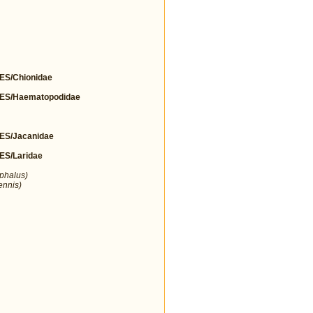
S/Chionidae
S/Haematopodidae
S/Jacanidae
S/Laridae
ephalus)
ennis)