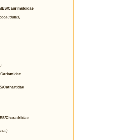
ES/Caprimulgidae
icocaudatus)
)
Cariamidae
Cathartidae
/Charadriidae
icus)