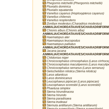
Phegornis mitchellii (Phergornis mitchellii)
Pluvialis dominica
Pluvialis squatarola
Vanellus cayanus (Hoploxypterus cayanus)
Vanellus chilensis
Vanellus resplendens
Zonibyx modestus (Charadrius modestus)
ANIMALIA/CHORDATA/AVES/CHARADRIIFORME
Chionis albus (Chionis alba)
ANIMALIA/CHORDATA/AVES/CHARADRIIFORME
Haematopus ater
Haematopus leucopodus
Haematopus palliatus
ANIMALIA/CHORDATA/AVES/CHARADRIIFORME
Jacana jacana
ANIMALIA/CHORDATA/AVES/CHARADRIIFORME
Chlidonias niger
Chroicocephalus cirrocephalus (Larus cirrhoc
Chroicocephalus maculipennis (Larus maculip
Chroicocephalus serranus (Larus serranus)
Gelochelidon nilotica (Sterna nilotica)
Larus atlanticus
Larus dominicanus
Leucophaeus pipixcan (Larus pipixcan)
Leucophaeus scoresbii (Larus scoresbii)
Phaetusa simplex
Sterna hirundinacea
Sterna hirundo
Sterna paradisaea
Sterna trudeaui
Sternula antillarum (Sterna antillarum)
Sternula superciliaris (Sterna superciliaris)