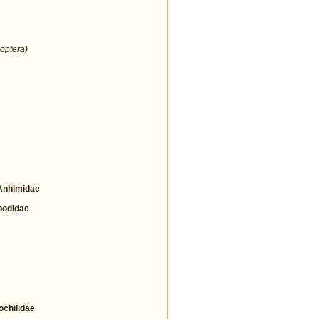
optera)
nhimidae
odidae
hilidae