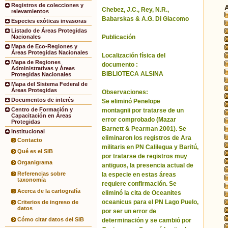
Registros de colecciones y
Chebez, J.C., Rey, N.R.,
relevamientos
Babarskas & A.G. Di Giacomo
Especies exóticas invasoras
Listado de Áreas Protegidas
Publicación
Nacionales
Mapa de Eco-Regiones y
Áreas Protegidas Nacionales
Localización física del
Mapa de Regiones
documento :
Administrativas y Áreas
BIBLIOTECA ALSINA
Protegidas Nacionales
Mapa del Sistema Federal de
Áreas Protegidas
Observaciones:
Documentos de interés
Se eliminó Penelope
Centro de Formación y
montagnii por tratarse de un
Capacitación en Áreas
error comprobado (Mazar
Protegidas
Barnett & Pearman 2001). Se
Institucional
eliminaron los registros de Ara
Contacto
militaris en PN Calilegua y Baritú,
Qué es el SIB
por tratarse de registros muy
Organigrama
antiguos, la presencia actual de
Referencias sobre
la especie en estas áreas
taxonomía
requiere confirmación. Se
Acerca de la cartografía
eliminó la cita de Oceanites
oceanicus para el PN Lago Puelo,
Criterios de ingreso de
datos
por ser un error de
Cómo citar datos del SIB
determinación y se cambió por