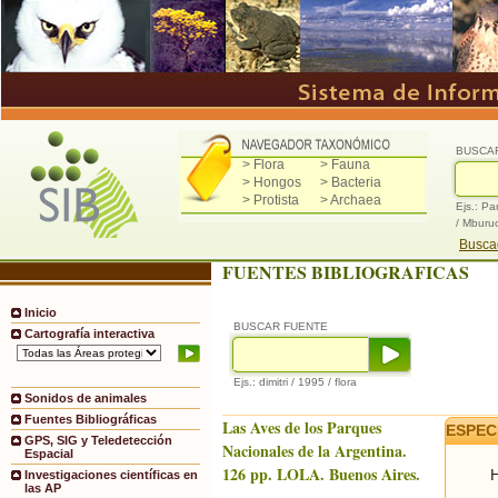
BUSCA
> Flora
> Fauna
> Hongos
> Bacteria
> Protista
> Archaea
Ejs.: Pa
/ Mburu
Buscad
FUENTES BIBLIOGRAFICAS
Inicio
BUSCAR FUENTE
Cartografía interactiva
Ejs.: dimitri / 1995 / flora
Sonidos de animales
Fuentes Bibliográficas
Las Aves de los Parques
ESPEC
GPS, SIG y Teledetección
Nacionales de la Argentina.
Espacial
126 pp. LOLA. Buenos Aires.
H
Investigaciones científicas en
las AP