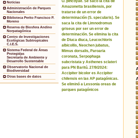
O. pincoyae. Se sacó la cita de
Noticias
Amazonetta brasiliensis, por
Administración de Parques
tratarse de un error de
Nacionales
determinación (S. specularis). Se
Biblioteca Perito Francisco P.
Moreno
saca la cita de Limnodromus
Reserva de Biosfera Andino
griseus por ser un error de
Norpatagónica
determinación. Se elimina la cita
Centro de Investigaciones
de Diuca diuca, Leucochloris
Ecológicas Subtropicales
C.I.E.S.
albicollis, Neochen jubatus,
Sistema Federal de Áreas
Mimus dorsalis, Paroaria
Protegidas
coronata, Serpophaga
Secretaría de Ambiente y
Desarrollo Sustentable
subcristata y Asthenes sclateri
Observatorio Nacional de
para PN Baritú. 27/9/2024:
Biodiversidad
Accipiter bicolor es Accipiter
Otras bases de datos
chilensis en las AP patagónicas.
Se eliminó a Lessonia oreas de
parques patagónicos